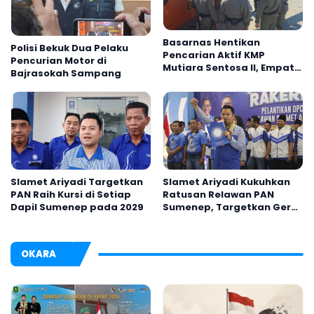
Basarnas Hentikan
Polisi Bekuk Dua Pelaku
Pencarian Aktif KMP
Pencurian Motor di
Mutiara Sentosa II, Empat
Bajrasokah Sampang
Orang Masih Hilang
Slamet Ariyadi Targetkan
Slamet Ariyadi Kukuhkan
PAN Raih Kursi di Setiap
Ratusan Relawan PAN
Dapil Sumenep pada 2029
Sumenep, Targetkan Gerak
Cepat Bantu Rakyat
OKARA