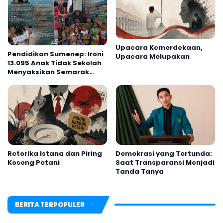
Upacara Kemerdekaan,
Pendidikan Sumenep: Ironi
Upacara Melupakan
13.095 Anak Tidak Sekolah
Menyaksikan Semarak
Festival Kalender Event
2026
Retorika Istana dan Piring
Demokrasi yang Tertunda:
Kosong Petani
Saat Transparansi Menjadi
Tanda Tanya
BERITA TERPOPULER