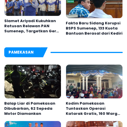
Slamet Ariyadi Kukuhkan
Fakta Baru Sidang Korupsi
Ratusan Relawan PAN
BSPS Sumenep, 133 Kuota
Sumenep, Targetkan Gerak
Bantuan Berasal dari Kediri
Cepat Bantu Rakyat
PAMEKASAN
Balap Liar di Pamekasan
Kodim Pamekasan
Dibubarkan, 62 Sepeda
Tuntaskan Operasi
Motor Diamankan
Katarak Gratis, 160 Warga
Kembali Melihat Lebih
Jelas