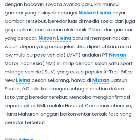
dengan bocoran Toyota Avanza baru, kini muncul
gambar yang disinyalir sebagai
Nissan
Livina
anyar.
Gambar tersebut, beredar luas di media sosial dan juga
grup aplikasi percakapan elektronik. Dilihat dari gambar
yang beredar,
Nissan
Livina
baru ini memperlihatkan
wajah depan yang cukup jelas. Jika diperhatikan, muka
low multi purpose vehicle( LMVP) andalan PT
Nissan
Motor Indonesia( NMI) ini mirip dengan salah satu sport
mileage vehicle( SUV) yang cukup populer,X-Trail. â€œ
New
Livina
pesan sekarang, hanya di
Nissan
Datsun
Sunter, â€ tulis keterangan sebagai caption dalam
foto yang beredar terebut. Mencoba mengkonfirmasi
kepada pihak NMI, melalui Head of Communicationnya,
Hana Maharani enggan berkomentar terkait foto yang
beredar tersebut.
Editor:
Admin