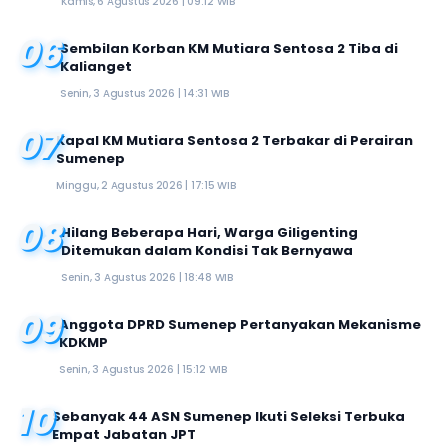
Kamis, 6 Agustus 2026 | 09:12 WIB
06
Sembilan Korban KM Mutiara Sentosa 2 Tiba di
Kalianget
Senin, 3 Agustus 2026 | 14:31 WIB
07
Kapal KM Mutiara Sentosa 2 Terbakar di Perairan
Sumenep
Minggu, 2 Agustus 2026 | 17:15 WIB
08
Hilang Beberapa Hari, Warga Giligenting
Ditemukan dalam Kondisi Tak Bernyawa
Senin, 3 Agustus 2026 | 18:48 WIB
09
Anggota DPRD Sumenep Pertanyakan Mekanisme
KDKMP
Senin, 3 Agustus 2026 | 15:12 WIB
10
Sebanyak 44 ASN Sumenep Ikuti Seleksi Terbuka
Empat Jabatan JPT