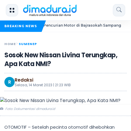
k Dua Pelaku Pencurian Motor di Bajrasokah Sampang
20 P
BREAKING NEWS
HOME
SUMENEP
Sosok New Nissan Livina Terungkap,
Apa Kata NMI?
Redaksi
R
Selasa, 14 Maret 2023 | 21:23 WIB
Foto: Dokumentasi dimadura.id
OTOMOTIF
– Setelah pecinta otomotif dihebohkan