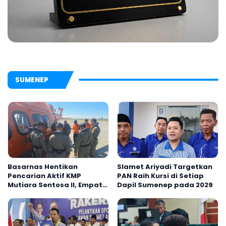
SUMENEP
Basarnas Hentikan
Slamet Ariyadi Targetkan
Pencarian Aktif KMP
PAN Raih Kursi di Setiap
Mutiara Sentosa II, Empat
Dapil Sumenep pada 2029
Orang Masih Hilang