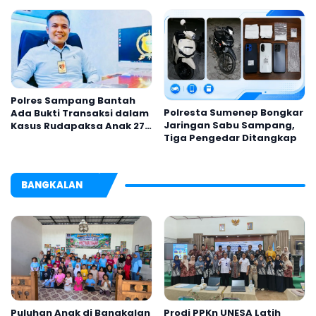
Polres Sampang Bantah
Polresta Sumenep Bongkar
Ada Bukti Transaksi dalam
Jaringan Sabu Sampang,
Kasus Rudapaksa Anak 27
Tiga Pengedar Ditangkap
Tersangka
BANGKALAN
Puluhan Anak di Bangkalan
Prodi PPKn UNESA Latih