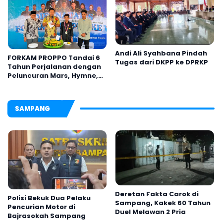
Andi Ali Syahbana Pindah
FORKAM PROPPO Tandai 6
Tugas dari DKPP ke DPRKP
Tahun Perjalanan dengan
Peluncuran Mars, Hymne,
dan Buku Organisasi
SAMPANG
Deretan Fakta Carok di
Polisi Bekuk Dua Pelaku
Sampang, Kakek 60 Tahun
Pencurian Motor di
Duel Melawan 2 Pria
Bajrasokah Sampang