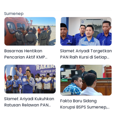
Sumenep
Basarnas Hentikan
Slamet Ariyadi Targetkan
Pencarian Aktif KMP
PAN Raih Kursi di Setiap
Mutiara Sentosa II, Empat
Dapil Sumenep pada
Orang Masih Hilang
2029
Slamet Ariyadi Kukuhkan
Fakta Baru Sidang
Ratusan Relawan PAN
Korupsi BSPS Sumenep,
Sumenep, Targetkan
133 Kuota Bantuan