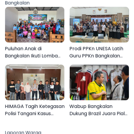
Bangkalan
Puluhan Anak di
Prodi PPKn UNESA Latih
Bangkalan Ikuti Lomba
Guru PPKn Bangkalan
Mewarnai Bertema
dengan Pembelajaran
Liburan Keluarga
Inovasi Teknologi
HIMAGA Tagih Ketegasan
Wabup Bangkalan
Polisi Tangani Kasus
Dukung Brazil Juara Piala
Asusila Anak di Galis
Dunia 2026, UMKM
Bangkalan
Ketiban Berkah
Laporan Warga