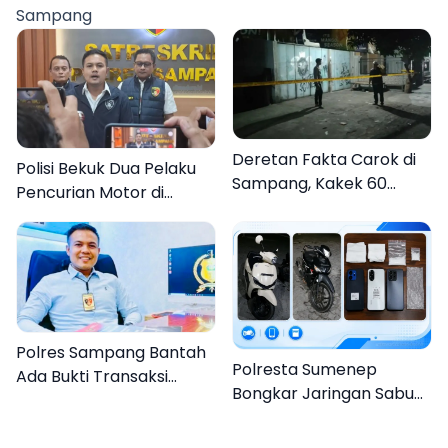
Sampang
Organisasi
Deretan Fakta Carok di
Polisi Bekuk Dua Pelaku
Sampang, Kakek 60
Pencurian Motor di
Tahun Duel Melawan 2
Bajrasokah Sampang
Pria
Polres Sampang Bantah
Polresta Sumenep
Ada Bukti Transaksi
Bongkar Jaringan Sabu
dalam Kasus Rudapaksa
Sampang, Tiga Pengedar
Anak 27 Tersangka
Ditangkap