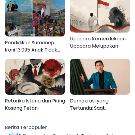
Upacara Kemerdekaan,
Pendidikan Sumenep:
Upacara Melupakan
Ironi 13.095 Anak Tidak
Sekolah Menyaksikan
Semarak Festival
Kalender Event 2026
Retorika Istana dan Piring
Demokrasi yang
Kosong Petani
Tertunda: Saat
Transparansi Menjadi
Tanda Tanya
Berita Terpopuler