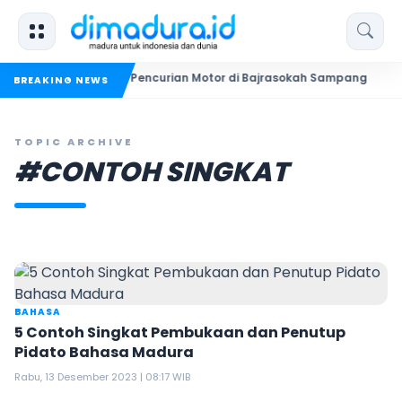
ekuk Dua Pelaku Pencurian Motor di Bajrasokah Sampang
20 
BREAKING NEWS
TOPIC ARCHIVE
#CONTOH SINGKAT
BAHASA
5 Contoh Singkat Pembukaan dan Penutup
Pidato Bahasa Madura
Rabu, 13 Desember 2023 | 08:17 WIB