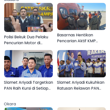
Basarnas Hentikan
Polisi Bekuk Dua Pelaku
Pencarian Aktif KMP
Pencurian Motor di
Mutiara Sentosa II, Empat
Bajrasokah Sampang
Orang Masih Hilang
Slamet Ariyadi Targetkan
Slamet Ariyadi Kukuhkan
PAN Raih Kursi di Setiap
Ratusan Relawan PAN
Dapil Sumenep pada
Sumenep, Targetkan
2029
Gerak Cepat Bantu
Okara
Rakyat