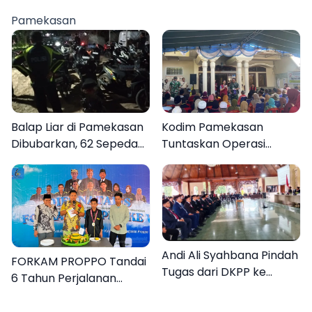
Gerak Cepat Bantu
Berasal dari Kediri
Rakyat
Pamekasan
Balap Liar di Pamekasan
Kodim Pamekasan
Dibubarkan, 62 Sepeda
Tuntaskan Operasi
Motor Diamankan
Katarak Gratis, 160
Warga Kembali Melihat
Lebih Jelas
Andi Ali Syahbana Pindah
FORKAM PROPPO Tandai
Tugas dari DKPP ke
6 Tahun Perjalanan
DPRKP
dengan Peluncuran Mars,
Hymne, dan Buku