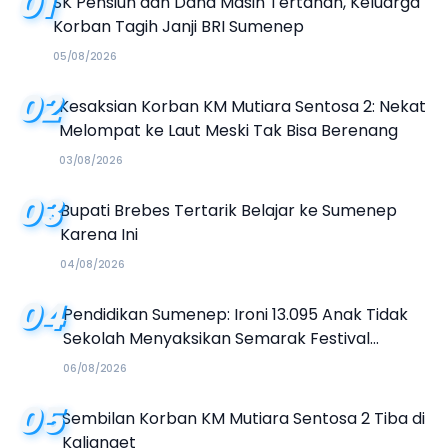
01
SK Pensiun dan Dana Masih Tertahan, Keluarga
Korban Tagih Janji BRI Sumenep
05/08/2026
02
Kesaksian Korban KM Mutiara Sentosa 2: Nekat
Melompat ke Laut Meski Tak Bisa Berenang
03/08/2026
03
Bupati Brebes Tertarik Belajar ke Sumenep
Karena Ini
04/08/2026
04
Pendidikan Sumenep: Ironi 13.095 Anak Tidak
Sekolah Menyaksikan Semarak Festival
Kalender Event 2026
06/08/2026
05
Sembilan Korban KM Mutiara Sentosa 2 Tiba di
Kalianget