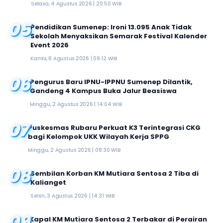
Selasa, 4 Agustus 2026 | 20:50 WIB
05
Pendidikan Sumenep: Ironi 13.095 Anak Tidak
Sekolah Menyaksikan Semarak Festival Kalender
Event 2026
Kamis, 6 Agustus 2026 | 09:12 WIB
06
Pengurus Baru IPNU-IPPNU Sumenep Dilantik,
Gandeng 4 Kampus Buka Jalur Beasiswa
Minggu, 2 Agustus 2026 | 14:04 WIB
07
Puskesmas Rubaru Perkuat K3 Terintegrasi CKG
bagi Kelompok UKK Wilayah Kerja SPPG
Minggu, 2 Agustus 2026 | 08:30 WIB
08
Sembilan Korban KM Mutiara Sentosa 2 Tiba di
Kalianget
Senin, 3 Agustus 2026 | 14:31 WIB
09
Kapal KM Mutiara Sentosa 2 Terbakar di Perairan