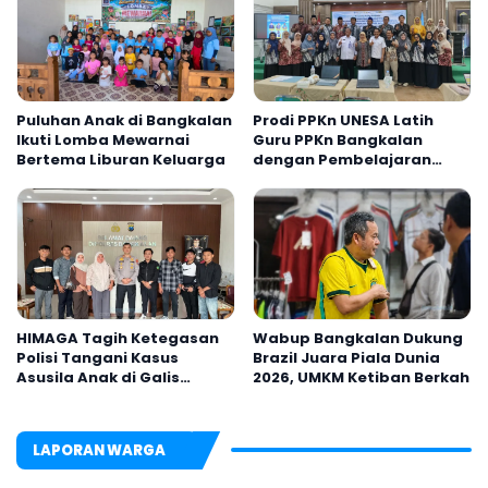
Puluhan Anak di Bangkalan
Prodi PPKn UNESA Latih
Ikuti Lomba Mewarnai
Guru PPKn Bangkalan
Bertema Liburan Keluarga
dengan Pembelajaran
Inovasi Teknologi
HIMAGA Tagih Ketegasan
Wabup Bangkalan Dukung
Polisi Tangani Kasus
Brazil Juara Piala Dunia
Asusila Anak di Galis
2026, UMKM Ketiban Berkah
Bangkalan
LAPORAN WARGA