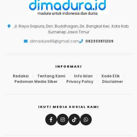
Jl. Raya Gapura, Dsn. Buddhagan, Ds. Bangkal Kec. Kota Kab.
Sumenep Jawa Timur
dimadura99@gmail.com
082333811209
INFORMASI
Redaksi
|
Tentang Kami
|
Info Iklan
|
Kode Etik
|
Pedoman Media Siber
|
Privacy Policy
|
Disclaimer
IKUTI MEDIA SOSIAL KAMI