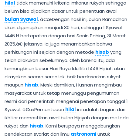
hilal
tidak memenuhi kriteria imkanur rukyah sehingga
belum bisa dijadikan dasar untuk penentuan awal
bulan Syawal
. â€œDengan hasil ini, bulan Ramadhan
akan digenapkan menjadi 30 hari, sehingga 1 Syawal
1446 H bertepatan dengan hari Senin Pahing, 31 Maret
2025,â€ jelasnya. Ia juga menambahkan bahwa
perhitungan ini sejalan dengan metode
hisab
yang
telah dilakukan sebelumnya. Oleh karena itu, ada
kemungkinan besar Hari Raya Idulfitri 1446 Hijriah akan
dirayakan secara serentak, baik berdasarkan rukyat
maupun
hisab
. Meski demikian, Husnan mengimbau
masyarakat untuk tetap menunggu pengumuman
resmi dari pemerintah mengenai penetapan tanggal 1
Syawal. â€œPemantauan
hilal
ini adalah bagian dari
ikhtiar memastikan awal bulan Hijriyah dengan metode
rukyat dan
hisab
. Kami berupaya menggabungkan
pendekatan syariat dan ilmu
astronomi
untuk