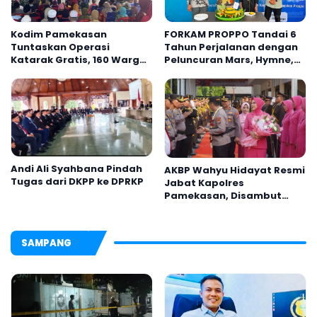
Kodim Pamekasan
FORKAM PROPPO Tandai 6
Tuntaskan Operasi
Tahun Perjalanan dengan
Katarak Gratis, 160 Warga
Peluncuran Mars, Hymne,
Kembali Melihat Lebih
dan Buku Organisasi
Jelas
Andi Ali Syahbana Pindah
AKBP Wahyu Hidayat Resmi
Tugas dari DKPP ke DPRKP
Jabat Kapolres
Pamekasan, Disambut
Tradisi Gerbang Pora
SAMPANG