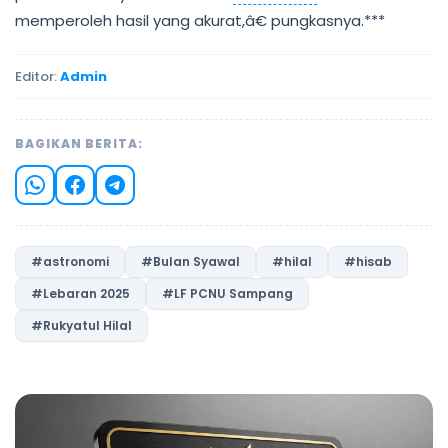
memperoleh hasil yang akurat,â€ pungkasnya.***
Editor:
Admin
BAGIKAN BERITA:
#astronomi
#Bulan Syawal
#hilal
#hisab
#Lebaran 2025
#LF PCNU Sampang
#Rukyatul Hilal