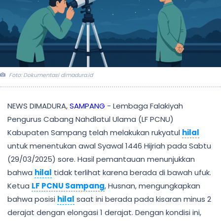
Foto: Dokumentasi dimadura.id
NEWS DIMADURA,
SAMPANG
- Lembaga Falakiyah
Pengurus Cabang Nahdlatul Ulama (LF PCNU)
Kabupaten Sampang telah melakukan rukyatul
hilal
untuk menentukan awal Syawal 1446 Hijriah pada Sabtu
(29/03/2025) sore. Hasil pemantauan menunjukkan
bahwa
hilal
tidak terlihat karena berada di bawah ufuk.
Ketua
LF PCNU Sampang
, Husnan, mengungkapkan
bahwa posisi
hilal
saat ini berada pada kisaran minus 2
derajat dengan elongasi 1 derajat. Dengan kondisi ini,