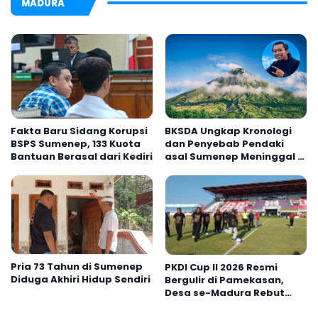
MADURA
Fakta Baru Sidang Korupsi
BKSDA Ungkap Kronologi
BSPS Sumenep, 133 Kuota
dan Penyebab Pendaki
Bantuan Berasal dari Kediri
asal Sumenep Meninggal di
Gunung Argopuro
Pria 73 Tahun di Sumenep
PKDI Cup II 2026 Resmi
Diduga Akhiri Hidup Sendiri
Bergulir di Pamekasan,
Desa se-Madura Rebut
Tiket ke Tingkat Nasional