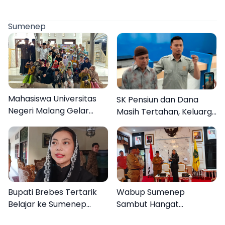
Sumenep
Mahasiswa Universitas
SK Pensiun dan Dana
Negeri Malang Gelar
Masih Tertahan, Keluarga
Program MENARA di
Korban Tagih Janji BRI
Desa Dapenda
Sumenep
Bupati Brebes Tertarik
Wabup Sumenep
Belajar ke Sumenep
Sambut Hangat
Karena Ini
Kunjungan Bupati Brebes