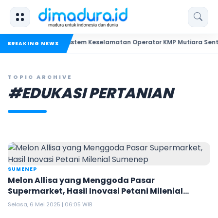
nhub Audit Sistem Keselamatan Operator KMP Mutiara Sentosa II
BREAKING NEWS
TOPIC ARCHIVE
#EDUKASI PERTANIAN
SUMENEP
Melon Allisa yang Menggoda Pasar
Supermarket, Hasil Inovasi Petani Milenial
Sumenep
Selasa, 6 Mei 2025 | 06:05 WIB