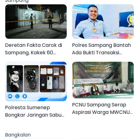
Sampang
AKBP Hendra
Deretan Fakta Carok di
Polres Sampang Bantah
Sampang, Kakek 60
Ada Bukti Transaksi
Tahun Duel Melawan 2
dalam Kasus Rudapaksa
Pria
Anak 27 Tersangka
PCNU Sampang Serap
Polresta Sumenep
Aspirasi Warga MWCNU
Bongkar Jaringan Sabu
Jelang Muktamar ke-35
Sampang, Tiga Pengedar
Ditangkap
Bangkalan