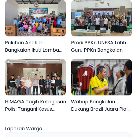
Puluhan Anak di
Prodi PPKn UNESA Latih
Bangkalan Ikuti Lomba
Guru PPKn Bangkalan
Mewarnai Bertema
dengan Pembelajaran
Liburan Keluarga
Inovasi Teknologi
HIMAGA Tagih Ketegasan
Wabup Bangkalan
Polisi Tangani Kasus
Dukung Brazil Juara Piala
Asusila Anak di Galis
Dunia 2026, UMKM
Bangkalan
Ketiban Berkah
Laporan Warga