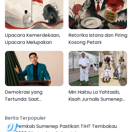
Upacara Kemerdekaan,
Retorika Istana dan Piring
Upacara Melupakan
Kosong Petani
Demokrasi yang
Min Haitsu La Yahtasib,
Tertunda: Saat
Kisah Jurnalis Sumenep
Transparansi Menjadi
Jadi Petugas Haji MCH 2026
Tanda Tanya
Berita Terpopuler
01
Pemkab Sumenep Pastikan TIHT Tembakau