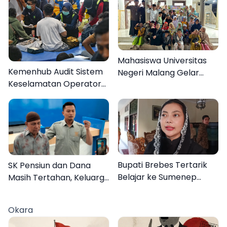
Mahasiswa Universitas
Kemenhub Audit Sistem
Negeri Malang Gelar
Keselamatan Operator
Program MENARA di
KMP Mutiara Sentosa II
Desa Dapenda
Bupati Brebes Tertarik
SK Pensiun dan Dana
Belajar ke Sumenep
Masih Tertahan, Keluarga
Karena Ini
Korban Tagih Janji BRI
Sumenep
Okara