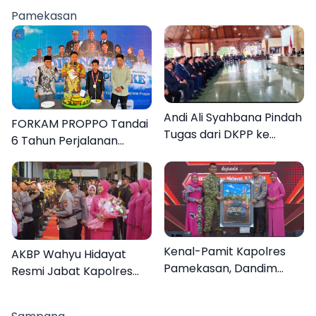
Pamekasan
Andi Ali Syahbana Pindah
FORKAM PROPPO Tandai
Tugas dari DKPP ke
6 Tahun Perjalanan
DPRKP
dengan Peluncuran Mars,
Hymne, dan Buku
Organisasi
Kenal-Pamit Kapolres
AKBP Wahyu Hidayat
Pamekasan, Dandim
Resmi Jabat Kapolres
0826 Serahkan
Pamekasan, Disambut
Cenderamata untuk
Tradisi Gerbang Pora