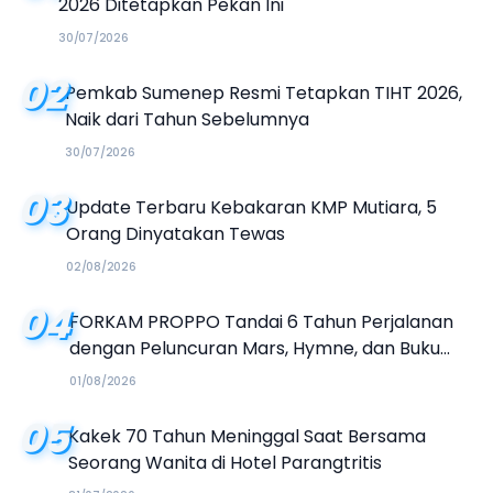
2026 Ditetapkan Pekan Ini
30/07/2026
02
Pemkab Sumenep Resmi Tetapkan TIHT 2026,
Naik dari Tahun Sebelumnya
30/07/2026
03
Update Terbaru Kebakaran KMP Mutiara, 5
Orang Dinyatakan Tewas
02/08/2026
04
FORKAM PROPPO Tandai 6 Tahun Perjalanan
dengan Peluncuran Mars, Hymne, dan Buku
Organisasi
01/08/2026
05
Kakek 70 Tahun Meninggal Saat Bersama
Seorang Wanita di Hotel Parangtritis