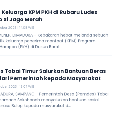
Keluarga KPM PKH di Rubaru Ludes
p Si Jago Merah
tober 2025 | 14:08 WIB
ENEP, DIMADURA – Kebakaran hebat melanda sebuah
lik keluarga penerima manfaat (KPM) Program
Harapan (PKH) di Dusun Barat...
 Tobai Timur Salurkan Bantuan Beras
dari Pemerintah kepada Masyarakat
tober 2023 | 19:07 WIB
ADURA, SAMPANG - Pemerintah Desa (Pemdes) Tobai
camaah Sokobanah menyalurkan bantuan sosial
erasa Bulog kepada masyarakat d...