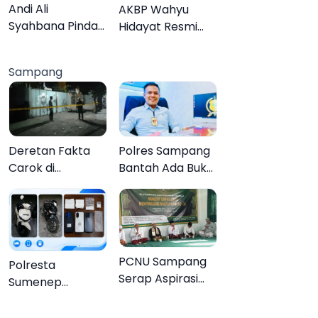
Lebih Jelas
Organisasi
Andi Ali
AKBP Wahyu
Syahbana Pindah
Hidayat Resmi
Tugas dari DKPP
Jabat Kapolres
ke DPRKP
Pamekasan,
Sampang
Disambut Tradisi
Gerbang Pora
Deretan Fakta
Polres Sampang
Carok di
Bantah Ada Bukti
Sampang, Kakek
Transaksi dalam
60 Tahun Duel
Kasus Rudapaksa
Melawan 2 Pria
Anak 27
Tersangka
PCNU Sampang
Polresta
Serap Aspirasi
Sumenep
Warga MWCNU
Bongkar
Jelang
Jaringan Sabu