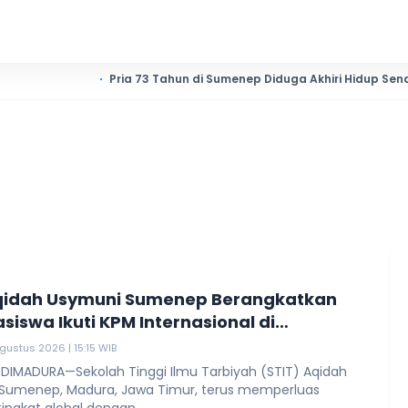
Pria 73 Tahun di Sumenep Diduga Akhiri Hidup Sendiri
qidah Usymuni Sumenep Berangkatkan
asiswa Ikuti KPM Internasional di
ia
gustus 2026 | 15:15 WIB
 DIMADURA—Sekolah Tinggi Ilmu Tarbiyah (STIT) Aqidah
Sumenep, Madura, Jawa Timur, terus memperluas