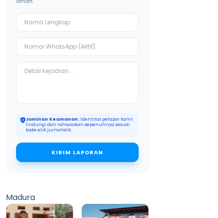
aman.
Jaminan Keamanan:
Identitas pelapor kami
lindungi dan rahasiakan sepenuhnya sesuai
kode etik jurnalistik.
KIRIM LAPORAN
Madura