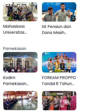
Sendiri
Mahasiswa
SK Pensiun dan
Universitas
Dana Masih
Negeri Malang
Tertahan,
Gelar Program
Keluarga Korban
Pamekasan
MENARA di Desa
Tagih Janji BRI
Dapenda
Sumenep
Kodim
FORKAM PROPPO
Pamekasan
Tandai 6 Tahun
Tuntaskan
Perjalanan
Operasi Katarak
dengan
Gratis, 160 Warga
Peluncuran Mars,
Kembali Melihat
Hymne, dan Buku