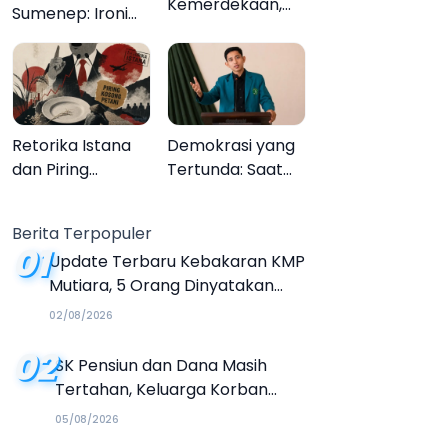
Kemerdekaan,
Sumenep: Ironi
Upacara
13.095 Anak Tidak
Melupakan
Sekolah
Menyaksikan
Semarak Festival
Kalender Event
Retorika Istana
Demokrasi yang
2026
dan Piring
Tertunda: Saat
Kosong Petani
Transparansi
Menjadi Tanda
Berita Terpopuler
Tanya
01
Update Terbaru Kebakaran KMP
Mutiara, 5 Orang Dinyatakan
Tewas
02/08/2026
02
SK Pensiun dan Dana Masih
Tertahan, Keluarga Korban
Tagih Janji BRI Sumenep
05/08/2026