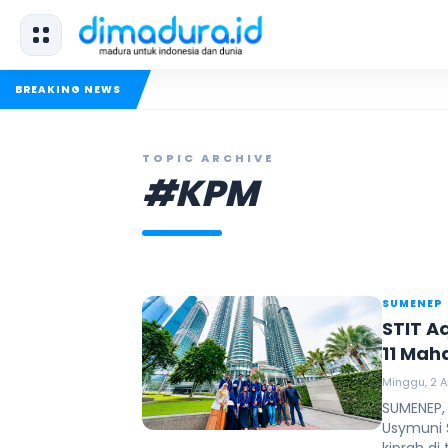
BREAKING NEWS
TOPIC ARCHIVE
#KPM
SUMENEP
STIT A
11 Mah
Malays
Minggu, 2 A
SUMENEP,
Usymuni 