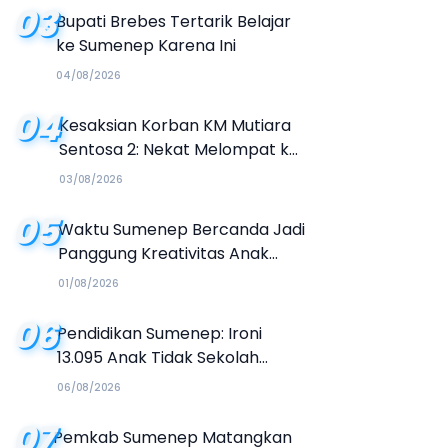
03
Bupati Brebes Tertarik Belajar
ke Sumenep Karena Ini
04/08/2026
04
Kesaksian Korban KM Mutiara
Sentosa 2: Nekat Melompat ke
Laut Meski Tak Bisa Berenang
03/08/2026
05
Waktu Sumenep Bercanda Jadi
Panggung Kreativitas Anak
Muda, Hasilkan Kolaborasi
01/08/2026
Industri Kreatif
06
Pendidikan Sumenep: Ironi
13.095 Anak Tidak Sekolah
Menyaksikan Semarak Festival
06/08/2026
Kalender Event 2026
07
Pemkab Sumenep Matangkan