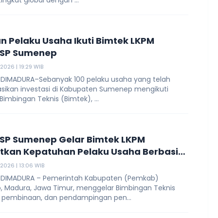
tingkat global dengan ...
n Pelaku Usaha Ikuti Bimtek LKPM
SP Sumenep
 2026 | 19:29 WIB
 DIMADURA–Sebanyak 100 pelaku usaha yang telah
asikan investasi di Kabupaten Sumenep mengikuti
Bimbingan Teknis (Bimtek), ...
SP Sumenep Gelar Bimtek LKPM
tkan Kepatuhan Pelaku Usaha Berbasis
sional
 2026 | 13:06 WIB
 DIMADURA – Pemerintah Kabupaten (Pemkab)
 Madura, Jawa Timur, menggelar Bimbingan Teknis
, pembinaan, dan pendampingan pen...