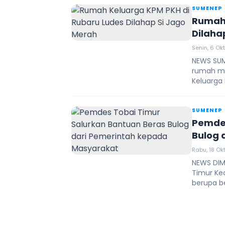
SUMENEP
Rumah 
Dilaha
Senin, 6 Ok
NEWS SUM
rumah mi
Keluarga 
SUMENEP
Pemdes
Bulog 
Rabu, 18 Ok
NEWS DIM
Timur Ke
berupa b