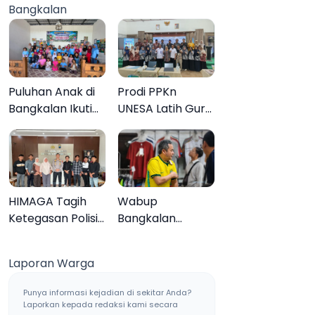
Bangkalan
Muktamar ke-35
Sampang, Tiga
Pengedar
Ditangkap
Puluhan Anak di
Prodi PPKn
Bangkalan Ikuti
UNESA Latih Guru
Lomba Mewarnai
PPKn Bangkalan
Bertema Liburan
dengan
Keluarga
Pembelajaran
Inovasi Teknologi
HIMAGA Tagih
Wabup
Ketegasan Polisi
Bangkalan
Tangani Kasus
Dukung Brazil
Asusila Anak di
Juara Piala Dunia
Laporan Warga
Galis Bangkalan
2026, UMKM
Ketiban Berkah
Punya informasi kejadian di sekitar Anda?
Laporkan kepada redaksi kami secara