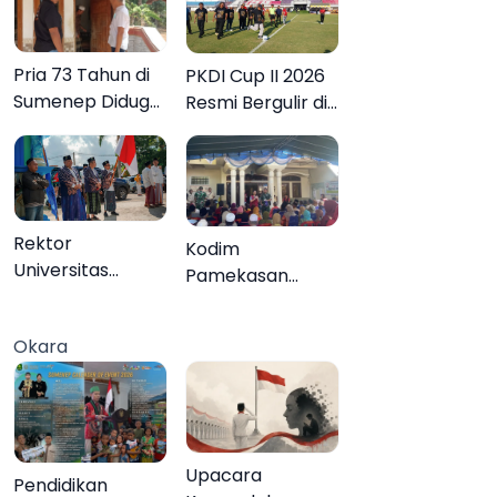
Pria 73 Tahun di
PKDI Cup II 2026
Sumenep Diduga
Resmi Bergulir di
Akhiri Hidup
Pamekasan,
Sendiri
Desa se-Madura
Rebut Tiket ke
Tingkat Nasional
Rektor
Kodim
Universitas
Pamekasan
Annuqayah
Tuntaskan
Lepas 22 Peserta
Operasi Katarak
Okara
KKN Internasional
Gratis, 160 Warga
ke Tanah Suci
Kembali Melihat
dan Jeddah
Lebih Jelas
Upacara
Pendidikan