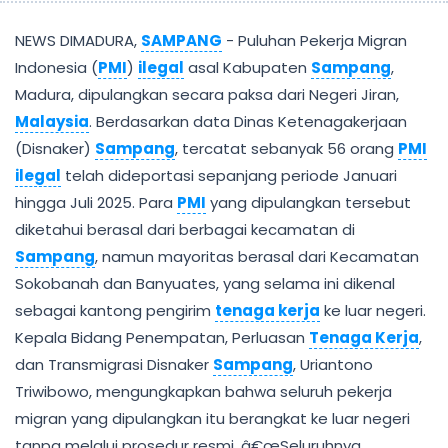
NEWS DIMADURA,
SAMPANG
- Puluhan Pekerja Migran
Indonesia (
PMI
)
ilegal
asal Kabupaten
Sampang
,
Madura, dipulangkan secara paksa dari Negeri Jiran,
Malaysia
. Berdasarkan data Dinas Ketenagakerjaan
(Disnaker)
Sampang
, tercatat sebanyak 56 orang
PMI
ilegal
telah dideportasi sepanjang periode Januari
hingga Juli 2025. Para
PMI
yang dipulangkan tersebut
diketahui berasal dari berbagai kecamatan di
Sampang
, namun mayoritas berasal dari Kecamatan
Sokobanah dan Banyuates, yang selama ini dikenal
sebagai kantong pengirim
tenaga kerja
ke luar negeri.
Kepala Bidang Penempatan, Perluasan
Tenaga Kerja
,
dan Transmigrasi Disnaker
Sampang
, Uriantono
Triwibowo, mengungkapkan bahwa seluruh pekerja
migran yang dipulangkan itu berangkat ke luar negeri
tanpa melalui prosedur resmi. â€œSeluruhnya