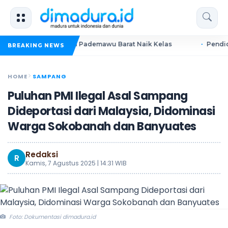
Dorong UMKM Pademawu Barat Naik Kelas
Pendidikan Sume
BREAKING NEWS
HOME
SAMPANG
Puluhan PMI Ilegal Asal Sampang
Dideportasi dari Malaysia, Didominasi
Warga Sokobanah dan Banyuates
Redaksi
R
Kamis, 7 Agustus 2025 | 14:31 WIB
Foto: Dokumentasi dimadura.id