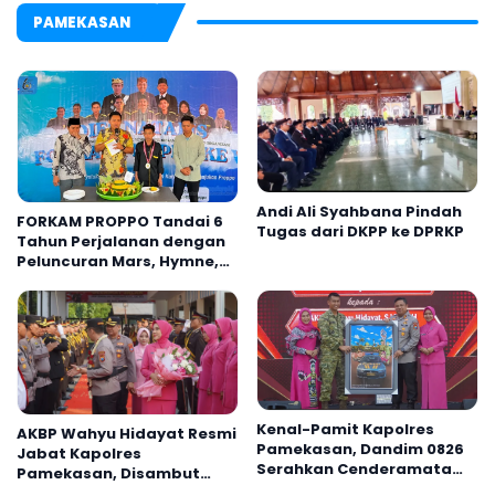
PAMEKASAN
Andi Ali Syahbana Pindah
FORKAM PROPPO Tandai 6
Tugas dari DKPP ke DPRKP
Tahun Perjalanan dengan
Peluncuran Mars, Hymne,
dan Buku Organisasi
Kenal-Pamit Kapolres
AKBP Wahyu Hidayat Resmi
Pamekasan, Dandim 0826
Jabat Kapolres
Serahkan Cenderamata
Pamekasan, Disambut
untuk AKBP Hendra
Tradisi Gerbang Pora