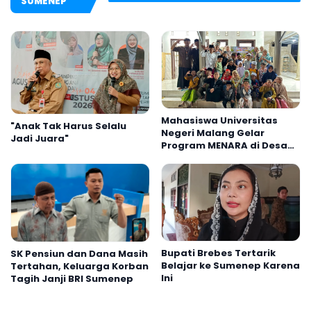
SUMENEP
Mahasiswa Universitas
"Anak Tak Harus Selalu
Negeri Malang Gelar
Jadi Juara"
Program MENARA di Desa
Dapenda
Bupati Brebes Tertarik
SK Pensiun dan Dana Masih
Belajar ke Sumenep Karena
Tertahan, Keluarga Korban
Ini
Tagih Janji BRI Sumenep