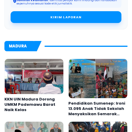
Jaminan Keamanan:
Identitas pelapor kami lindungi dan rahasiakan
sepenuhnya sesuai kode etik jurnalistik.
KIRIM LAPORAN
MADURA
KKN UIN Madura Dorong
Pendidikan Sumenep: Ironi
UMKM Pademawu Barat
13.095 Anak Tidak Sekolah
Naik Kelas
Menyaksikan Semarak
Festival Kalender Event
2026