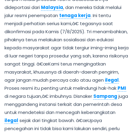
dideportasi dari
Malaysia
, dan mereka tidak melalui
jalur resmi penempatan
tenaga kerja
. Ini tentu
menjadi perhatian serius kami,â€ tegasnya saat
dikonfirmasi pada Kamis (7/8/2025). Tri menambahkan,
pihaknya terus melakukan sosialisasi dan edukasi
kepada masyarakat agar tidak tergiur iming-iming kerja
di luar negeri tanpa prosedur yang sah, karena risikonya
sangat tinggi. â€œKami terus mengingatkan
masyarakat, khususnya di daerah-daerah pengirim,
agar jangan mudah percaya calo atau agen
ilegal
.
Proses resmi itu penting untuk melindungi hak-hak
PMI
di negara tujuan,â€ imbuhnya. Disnaker
Sampang
juga
menggandeng instansi terkait dan pemerintah desa
untuk mendeteksi dan mencegah keberangkatan
ilegal
sejak dari tingkat bawah. â€œUpaya
pencegahan ini tidak bisa kami lakukan sendiri, perlu