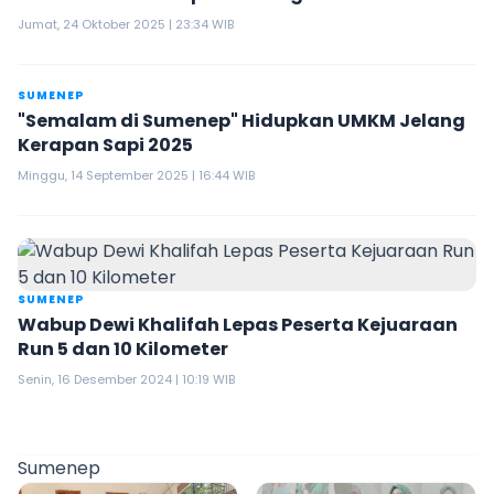
Daerah 2025
Jumat, 24 Oktober 2025 | 23:34 WIB
SUMENEP
"Semalam di Sumenep" Hidupkan UMKM Jelang
Kerapan Sapi 2025
Minggu, 14 September 2025 | 16:44 WIB
SUMENEP
Wabup Dewi Khalifah Lepas Peserta Kejuaraan
Run 5 dan 10 Kilometer
Senin, 16 Desember 2024 | 10:19 WIB
Sumenep