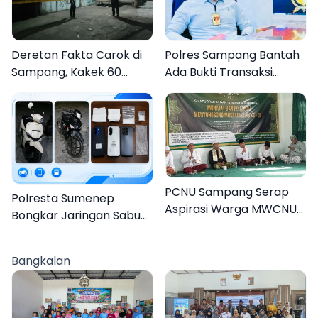
Deretan Fakta Carok di
Polres Sampang Bantah
Sampang, Kakek 60
Ada Bukti Transaksi
Tahun Duel Melawan 2
dalam Kasus Rudapaksa
Pria
Anak 27 Tersangka
PCNU Sampang Serap
Polresta Sumenep
Aspirasi Warga MWCNU
Bongkar Jaringan Sabu
Jelang Muktamar ke-35
Sampang, Tiga Pengedar
Ditangkap
Bangkalan