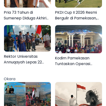
Pria 73 Tahun di
PKDI Cup II 2026 Resmi
Sumenep Diduga Akhiri
Bergulir di Pamekasan,
Hidup Sendiri
Desa se-Madura Rebut
Tiket ke Tingkat Nasional
Rektor Universitas
Kodim Pamekasan
Annuqayah Lepas 22
Tuntaskan Operasi
Peserta KKN
Katarak Gratis, 160
Internasional ke Tanah
Warga Kembali Melihat
Okara
Suci dan Jeddah
Lebih Jelas