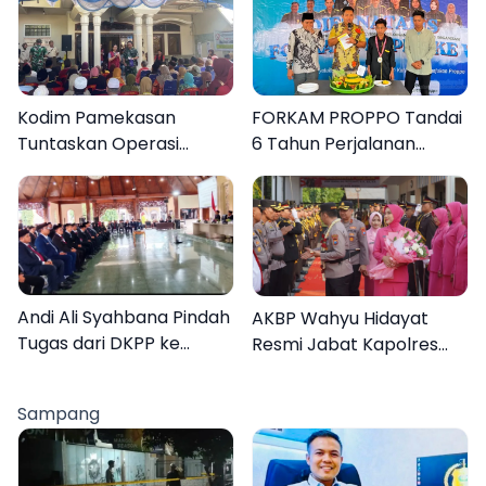
Kodim Pamekasan
FORKAM PROPPO Tandai
Tuntaskan Operasi
6 Tahun Perjalanan
Katarak Gratis, 160
dengan Peluncuran Mars,
Warga Kembali Melihat
Hymne, dan Buku
Lebih Jelas
Organisasi
Andi Ali Syahbana Pindah
AKBP Wahyu Hidayat
Tugas dari DKPP ke
Resmi Jabat Kapolres
DPRKP
Pamekasan, Disambut
Tradisi Gerbang Pora
Sampang