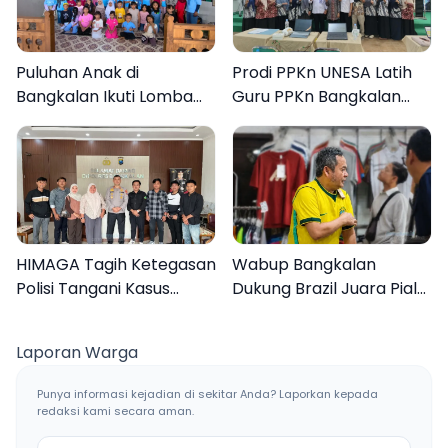
Puluhan Anak di
Prodi PPKn UNESA Latih
Bangkalan Ikuti Lomba
Guru PPKn Bangkalan
Mewarnai Bertema
dengan Pembelajaran
Liburan Keluarga
Inovasi Teknologi
HIMAGA Tagih Ketegasan
Wabup Bangkalan
Polisi Tangani Kasus
Dukung Brazil Juara Piala
Asusila Anak di Galis
Dunia 2026, UMKM
Bangkalan
Ketiban Berkah
Laporan Warga
Punya informasi kejadian di sekitar Anda? Laporkan kepada
redaksi kami secara aman.