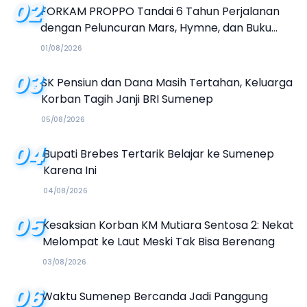
02
FORKAM PROPPO Tandai 6 Tahun Perjalanan
dengan Peluncuran Mars, Hymne, dan Buku
Organisasi
01/08/2026
03
SK Pensiun dan Dana Masih Tertahan, Keluarga
Korban Tagih Janji BRI Sumenep
05/08/2026
04
Bupati Brebes Tertarik Belajar ke Sumenep
Karena Ini
04/08/2026
05
Kesaksian Korban KM Mutiara Sentosa 2: Nekat
Melompat ke Laut Meski Tak Bisa Berenang
03/08/2026
06
Waktu Sumenep Bercanda Jadi Panggung