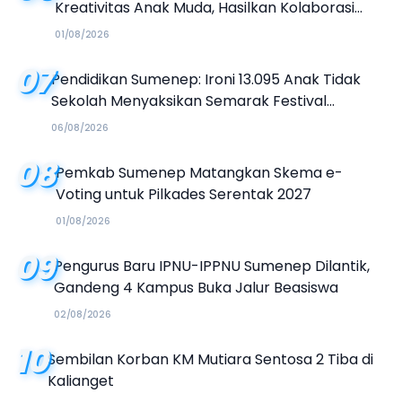
Kreativitas Anak Muda, Hasilkan Kolaborasi
Industri Kreatif
01/08/2026
07
Pendidikan Sumenep: Ironi 13.095 Anak Tidak
Sekolah Menyaksikan Semarak Festival
Kalender Event 2026
06/08/2026
08
Pemkab Sumenep Matangkan Skema e-
Voting untuk Pilkades Serentak 2027
01/08/2026
09
Pengurus Baru IPNU-IPPNU Sumenep Dilantik,
Gandeng 4 Kampus Buka Jalur Beasiswa
02/08/2026
10
Sembilan Korban KM Mutiara Sentosa 2 Tiba di
Kalianget