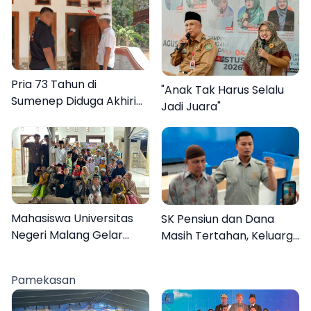
Pria 73 Tahun di
"Anak Tak Harus Selalu
Sumenep Diduga Akhiri
Jadi Juara"
Hidup Sendiri
Mahasiswa Universitas
SK Pensiun dan Dana
Negeri Malang Gelar
Masih Tertahan, Keluarga
Program MENARA di
Korban Tagih Janji BRI
Desa Dapenda
Sumenep
Pamekasan