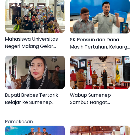
Mahasiswa Universitas
SK Pensiun dan Dana
Negeri Malang Gelar
Masih Tertahan, Keluarga
Program MENARA di
Korban Tagih Janji BRI
Desa Dapenda
Sumenep
Bupati Brebes Tertarik
Wabup Sumenep
Belajar ke Sumenep
Sambut Hangat
Karena Ini
Kunjungan Bupati Brebes
Pamekasan