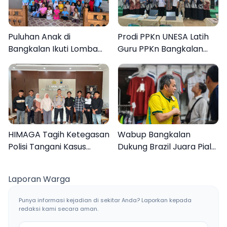
Puluhan Anak di
Prodi PPKn UNESA Latih
Bangkalan Ikuti Lomba
Guru PPKn Bangkalan
Mewarnai Bertema
dengan Pembelajaran
Liburan Keluarga
Inovasi Teknologi
HIMAGA Tagih Ketegasan
Wabup Bangkalan
Polisi Tangani Kasus
Dukung Brazil Juara Piala
Asusila Anak di Galis
Dunia 2026, UMKM
Bangkalan
Ketiban Berkah
Laporan Warga
Punya informasi kejadian di sekitar Anda? Laporkan kepada
redaksi kami secara aman.