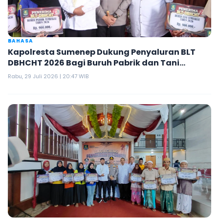
BAHASA
Kapolresta Sumenep Dukung Penyaluran BLT
DBHCHT 2026 Bagi Buruh Pabrik dan Tani
Tembakau
Rabu, 29 Juli 2026 | 20:47 WIB