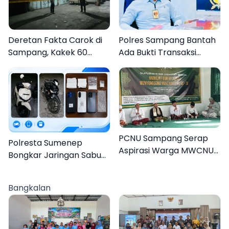
Deretan Fakta Carok di
Polres Sampang Bantah
Sampang, Kakek 60
Ada Bukti Transaksi
Tahun Duel Melawan 2
dalam Kasus Rudapaksa
Pria
Anak 27 Tersangka
PCNU Sampang Serap
Polresta Sumenep
Aspirasi Warga MWCNU
Bongkar Jaringan Sabu
Jelang Muktamar ke-35
Sampang, Tiga Pengedar
Ditangkap
Bangkalan