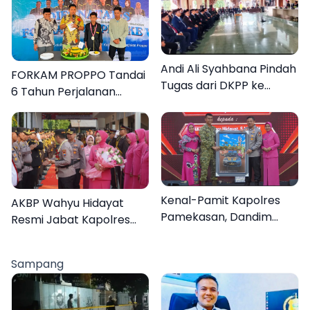
Andi Ali Syahbana Pindah
FORKAM PROPPO Tandai
Tugas dari DKPP ke
6 Tahun Perjalanan
DPRKP
dengan Peluncuran Mars,
Hymne, dan Buku
Organisasi
Kenal-Pamit Kapolres
AKBP Wahyu Hidayat
Pamekasan, Dandim
Resmi Jabat Kapolres
0826 Serahkan
Pamekasan, Disambut
Cenderamata untuk
Tradisi Gerbang Pora
Sampang
AKBP Hendra