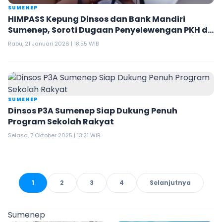
SUMENEP
HIMPASS Kepung Dinsos dan Bank Mandiri
Sumenep, Soroti Dugaan Penyelewengan PKH di
Sapeken
Rabu, 21 Januari 2026 | 18:55 WIB
SUMENEP
Dinsos P3A Sumenep Siap Dukung Penuh
Program Sekolah Rakyat
Selasa, 7 Oktober 2025 | 13:21 WIB
1
2
3
4
Selanjutnya
Sumenep