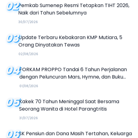
02
Pemkab Sumenep Resmi Tetapkan TIHT 2026,
Naik dari Tahun Sebelumnya
30/07/2026
03
Update Terbaru Kebakaran KMP Mutiara, 5
Orang Dinyatakan Tewas
02/08/2026
04
FORKAM PROPPO Tandai 6 Tahun Perjalanan
dengan Peluncuran Mars, Hymne, dan Buku
Organisasi
01/08/2026
05
Kakek 70 Tahun Meninggal Saat Bersama
Seorang Wanita di Hotel Parangtritis
31/07/2026
06
SK Pensiun dan Dana Masih Tertahan, Keluarga