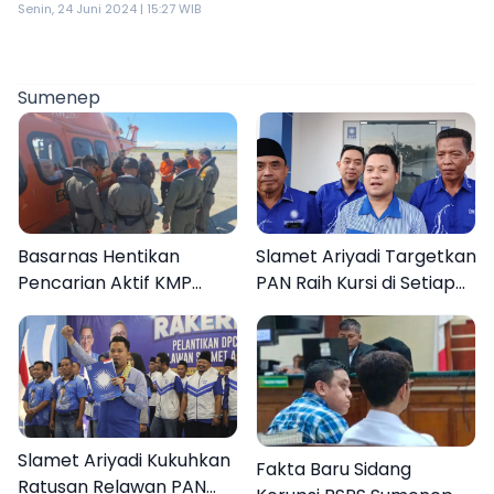
Senin, 24 Juni 2024 | 15:27 WIB
Sumenep
Basarnas Hentikan
Slamet Ariyadi Targetkan
Pencarian Aktif KMP
PAN Raih Kursi di Setiap
Mutiara Sentosa II, Empat
Dapil Sumenep pada
Orang Masih Hilang
2029
Slamet Ariyadi Kukuhkan
Fakta Baru Sidang
Ratusan Relawan PAN