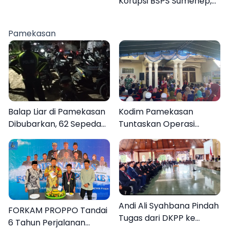
Korupsi BSPS Sumenep,
Sumenep, Targetkan
133 Kuota Bantuan
Gerak Cepat Bantu
Berasal dari Kediri
Rakyat
Pamekasan
Balap Liar di Pamekasan
Kodim Pamekasan
Dibubarkan, 62 Sepeda
Tuntaskan Operasi
Motor Diamankan
Katarak Gratis, 160
Warga Kembali Melihat
Lebih Jelas
Andi Ali Syahbana Pindah
FORKAM PROPPO Tandai
Tugas dari DKPP ke
6 Tahun Perjalanan