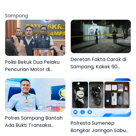
DPRKP
dengan Peluncuran Mars,
Hymne, dan Buku
Sampang
Organisasi
Deretan Fakta Carok di
Polisi Bekuk Dua Pelaku
Sampang, Kakek 60
Pencurian Motor di
Tahun Duel Melawan 2
Bajrasokah Sampang
Pria
Polres Sampang Bantah
Polresta Sumenep
Ada Bukti Transaksi
Bongkar Jaringan Sabu
dalam Kasus Rudapaksa