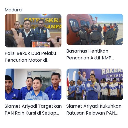
Madura
Basarnas Hentikan
Polisi Bekuk Dua Pelaku
Pencarian Aktif KMP
Pencurian Motor di
Mutiara Sentosa II, Empat
Bajrasokah Sampang
Orang Masih Hilang
Slamet Ariyadi Targetkan
Slamet Ariyadi Kukuhkan
PAN Raih Kursi di Setiap
Ratusan Relawan PAN
Dapil Sumenep pada
Sumenep, Targetkan
2029
Gerak Cepat Bantu