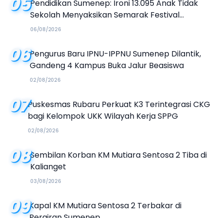
05
Pendidikan Sumenep: Ironi 13.095 Anak Tidak
Sekolah Menyaksikan Semarak Festival
Kalender Event 2026
06/08/2026
06
Pengurus Baru IPNU-IPPNU Sumenep Dilantik,
Gandeng 4 Kampus Buka Jalur Beasiswa
02/08/2026
07
Puskesmas Rubaru Perkuat K3 Terintegrasi CKG
bagi Kelompok UKK Wilayah Kerja SPPG
02/08/2026
08
Sembilan Korban KM Mutiara Sentosa 2 Tiba di
Kalianget
03/08/2026
09
Kapal KM Mutiara Sentosa 2 Terbakar di
Perairan Sumenep