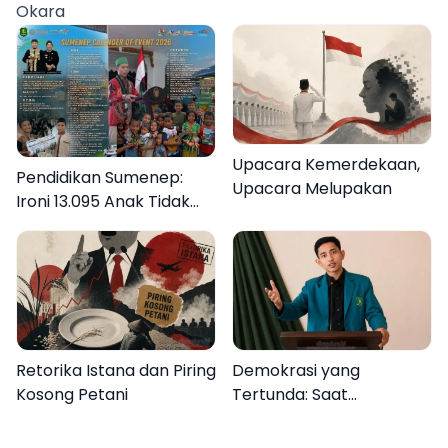
Okara
Rakyat
Upacara Kemerdekaan,
Pendidikan Sumenep:
Upacara Melupakan
Ironi 13.095 Anak Tidak
Sekolah Menyaksikan
Semarak Festival
Kalender Event 2026
Retorika Istana dan Piring
Demokrasi yang
Kosong Petani
Tertunda: Saat
Transparansi Menjadi
Tanda Tanya