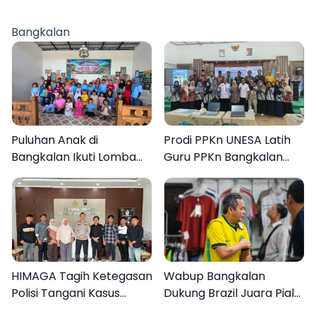
Sampang, Tiga Pengedar
Anak 27 Tersangka
Ditangkap
Bangkalan
Puluhan Anak di
Prodi PPKn UNESA Latih
Bangkalan Ikuti Lomba
Guru PPKn Bangkalan
Mewarnai Bertema
dengan Pembelajaran
Liburan Keluarga
Inovasi Teknologi
HIMAGA Tagih Ketegasan
Wabup Bangkalan
Polisi Tangani Kasus
Dukung Brazil Juara Piala
Asusila Anak di Galis
Dunia 2026, UMKM