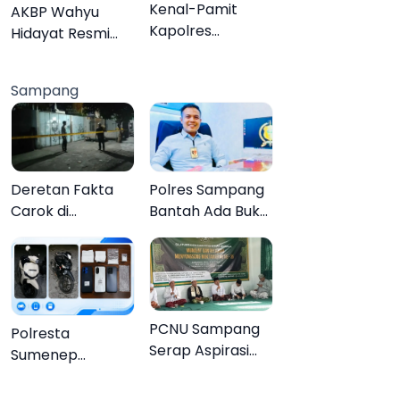
Organisasi
Kenal-Pamit
AKBP Wahyu
Kapolres
Hidayat Resmi
Pamekasan,
Jabat Kapolres
Dandim 0826
Pamekasan,
Sampang
Serahkan
Disambut Tradisi
Cenderamata
Gerbang Pora
untuk AKBP
Hendra
Deretan Fakta
Polres Sampang
Carok di
Bantah Ada Bukti
Sampang, Kakek
Transaksi dalam
60 Tahun Duel
Kasus Rudapaksa
Melawan 2 Pria
Anak 27
Tersangka
PCNU Sampang
Polresta
Serap Aspirasi
Sumenep
Warga MWCNU
Bongkar
Jelang
Jaringan Sabu