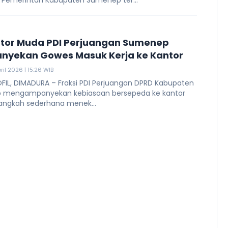
n Pemerintah Kabupaten Sumenep ter...
ator Muda PDI Perjuangan Sumenep
yekan Gowes Masuk Kerja ke Kantor
ril 2026 | 15:26 WIB
FIL, DIMADURA – Fraksi PDI Perjuangan DPRD Kabupaten
 mengampanyekan kebiasaan bersepeda ke kantor
langkah sederhana menek...