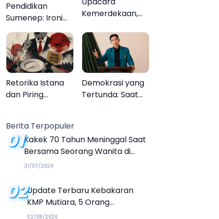
Upacara
Pendidikan
Kemerdekaan,
Sumenep: Ironi
Upacara
13.095 Anak Tidak
Melupakan
Sekolah
Menyaksikan
Semarak Festival
Kalender Event
Retorika Istana
Demokrasi yang
2026
dan Piring
Tertunda: Saat
Kosong Petani
Transparansi
Menjadi Tanda
Berita Terpopuler
Tanya
01
Kakek 70 Tahun Meninggal Saat
Bersama Seorang Wanita di
Hotel Parangtritis
31/07/2026
02
Update Terbaru Kebakaran
KMP Mutiara, 5 Orang
Dinyatakan Tewas
02/08/2026