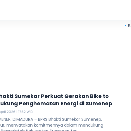
KKN UIN Mad
hakti Sumekar Perkuat Gerakan Bike to
ukung Penghematan Energi di Sumenep
pril 2026 | 17:32 WIB
ENEP, DIMADURA – BPRS Bhakti Sumekar Sumenep,
mur, menyatakan komitmennya dalam mendukung