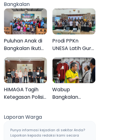
Bangkalan
Muktamar ke-35
Sampang, Tiga
Pengedar
Ditangkap
Puluhan Anak di
Prodi PPKn
Bangkalan Ikuti
UNESA Latih Guru
Lomba Mewarnai
PPKn Bangkalan
Bertema Liburan
dengan
Keluarga
Pembelajaran
Inovasi Teknologi
HIMAGA Tagih
Wabup
Ketegasan Polisi
Bangkalan
Tangani Kasus
Dukung Brazil
Asusila Anak di
Juara Piala Dunia
Laporan Warga
Galis Bangkalan
2026, UMKM
Ketiban Berkah
Punya informasi kejadian di sekitar Anda?
Laporkan kepada redaksi kami secara