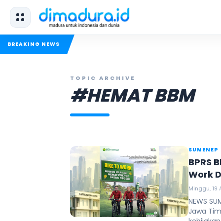
BREAKING NEWS
TOPIC ARCHIVE
#HEMAT BBM
SUMENEP
BPRS B
Work D
Minggu, 19 A
NEWS SUM
Jawa Ti