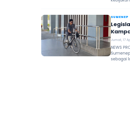
kebijaka
SUMENEP
Legisl
Kampan
Jumat, 17 Ap
NEWS PRO
Sumenep
sebagai 