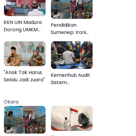
KKN UIN Madura
Pendidikan
Dorong UMKM
Sumenep: Ironi
Pademawu Barat
13.095 Anak Tidak
Naik Kelas
Sekolah
Menyaksikan
Semarak Festival
Kalender Event
"Anak Tak Harus
Kemenhub Audit
2026
Selalu Jadi Juara"
Sistem
Keselamatan
Operator KMP
Okara
Mutiara Sentosa
II