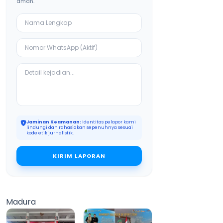
aman.
Jaminan Keamanan:
Identitas pelapor kami
lindungi dan rahasiakan sepenuhnya sesuai
kode etik jurnalistik.
KIRIM LAPORAN
Madura