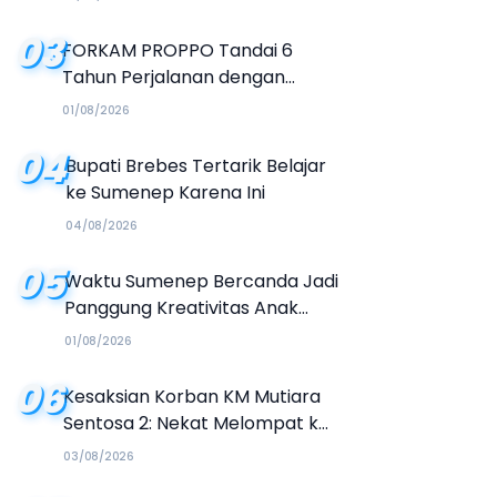
03
FORKAM PROPPO Tandai 6
Tahun Perjalanan dengan
Peluncuran Mars, Hymne, dan
01/08/2026
Buku Organisasi
04
Bupati Brebes Tertarik Belajar
ke Sumenep Karena Ini
04/08/2026
05
Waktu Sumenep Bercanda Jadi
Panggung Kreativitas Anak
Muda, Hasilkan Kolaborasi
01/08/2026
Industri Kreatif
06
Kesaksian Korban KM Mutiara
Sentosa 2: Nekat Melompat ke
Laut Meski Tak Bisa Berenang
03/08/2026