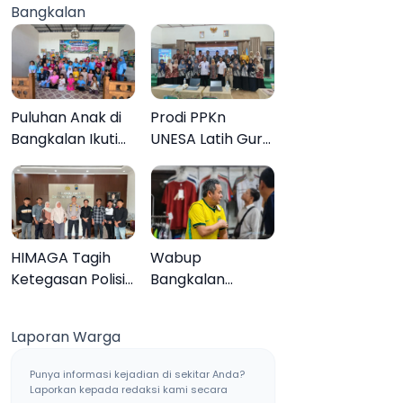
Bangkalan
Muktamar ke-35
Sampang, Tiga
Pengedar
Ditangkap
Puluhan Anak di
Prodi PPKn
Bangkalan Ikuti
UNESA Latih Guru
Lomba Mewarnai
PPKn Bangkalan
Bertema Liburan
dengan
Keluarga
Pembelajaran
Inovasi Teknologi
HIMAGA Tagih
Wabup
Ketegasan Polisi
Bangkalan
Tangani Kasus
Dukung Brazil
Asusila Anak di
Juara Piala Dunia
Laporan Warga
Galis Bangkalan
2026, UMKM
Ketiban Berkah
Punya informasi kejadian di sekitar Anda?
Laporkan kepada redaksi kami secara