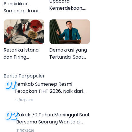
Upacara
Pendidikan
Kemerdekaan,
Sumenep: Ironi
Upacara
13.095 Anak Tidak
Melupakan
Sekolah
Menyaksikan
Semarak Festival
Kalender Event
Retorika Istana
Demokrasi yang
2026
dan Piring
Tertunda: Saat
Kosong Petani
Transparansi
Menjadi Tanda
Berita Terpopuler
Tanya
01
Pemkab Sumenep Resmi
Tetapkan TIHT 2026, Naik dari
Tahun Sebelumnya
30/07/2026
02
Kakek 70 Tahun Meninggal Saat
Bersama Seorang Wanita di
Hotel Parangtritis
31/07/2026