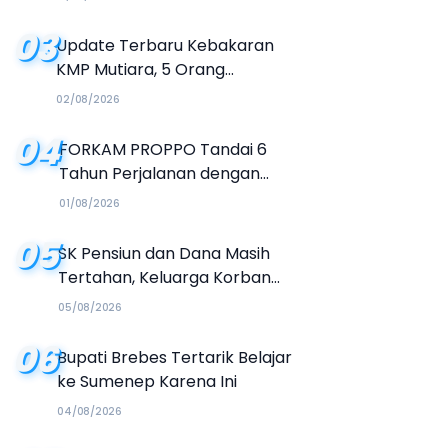
03
Update Terbaru Kebakaran
KMP Mutiara, 5 Orang
Dinyatakan Tewas
02/08/2026
04
FORKAM PROPPO Tandai 6
Tahun Perjalanan dengan
Peluncuran Mars, Hymne, dan
01/08/2026
Buku Organisasi
05
SK Pensiun dan Dana Masih
Tertahan, Keluarga Korban
Tagih Janji BRI Sumenep
05/08/2026
06
Bupati Brebes Tertarik Belajar
ke Sumenep Karena Ini
04/08/2026