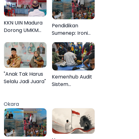
KKN UIN Madura
Pendidikan
Dorong UMKM
Sumenep: Ironi
Pademawu Barat
13.095 Anak Tidak
Naik Kelas
Sekolah
Menyaksikan
Semarak Festival
Kalender Event
"Anak Tak Harus
Kemenhub Audit
2026
Selalu Jadi Juara"
Sistem
Keselamatan
Operator KMP
Okara
Mutiara Sentosa
II