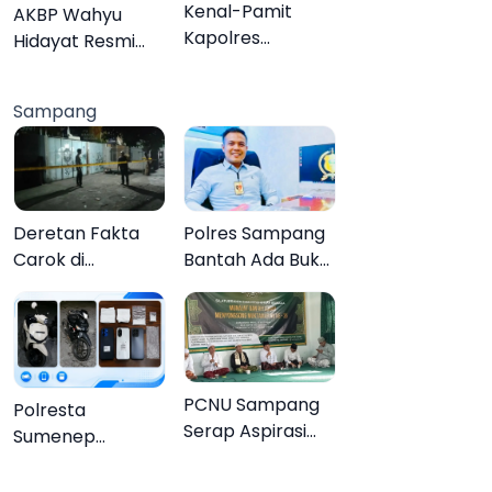
Organisasi
Kenal-Pamit
AKBP Wahyu
Kapolres
Hidayat Resmi
Pamekasan,
Jabat Kapolres
Dandim 0826
Pamekasan,
Sampang
Serahkan
Disambut Tradisi
Cenderamata
Gerbang Pora
untuk AKBP
Hendra
Deretan Fakta
Polres Sampang
Carok di
Bantah Ada Bukti
Sampang, Kakek
Transaksi dalam
60 Tahun Duel
Kasus Rudapaksa
Melawan 2 Pria
Anak 27
Tersangka
PCNU Sampang
Polresta
Serap Aspirasi
Sumenep
Warga MWCNU
Bongkar
Jelang
Jaringan Sabu