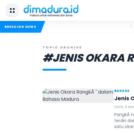
KKN UIN
BREAKING NEWS
TOPIC ARCHIVE
#JENIS OKARA 
BAHASA
Jenis 
Senin, 8 Mei
PangkÃ¨n
terdiri d
satu okara