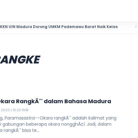
 Madura Dorong UMKM Pademawu Barat Naik Kelas
Pendidi
RANGKE
Okara RangkÃ¨' dalam Bahasa Madura
 2023 | 15:22 WIB
g, Paramasastra--Okara rangkÃ¨' adalah kalimat yang
ari gabungan beberapa okara nongghÃ¢l. Jadi, dalam
 rangkÃ¨' bisa te...