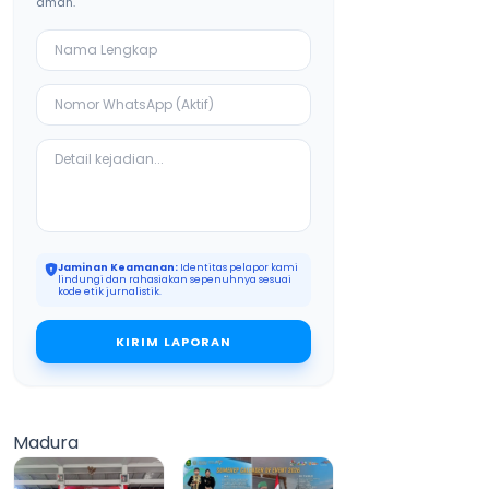
aman.
Jaminan Keamanan:
Identitas pelapor kami
lindungi dan rahasiakan sepenuhnya sesuai
kode etik jurnalistik.
KIRIM LAPORAN
Madura