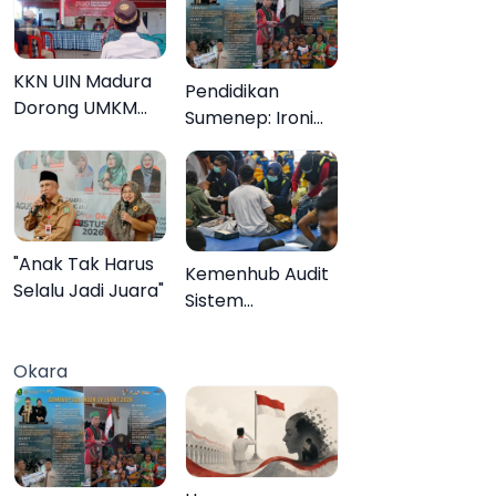
KKN UIN Madura
Pendidikan
Dorong UMKM
Sumenep: Ironi
Pademawu Barat
13.095 Anak Tidak
Naik Kelas
Sekolah
Menyaksikan
Semarak Festival
Kalender Event
"Anak Tak Harus
Kemenhub Audit
2026
Selalu Jadi Juara"
Sistem
Keselamatan
Operator KMP
Okara
Mutiara Sentosa
II