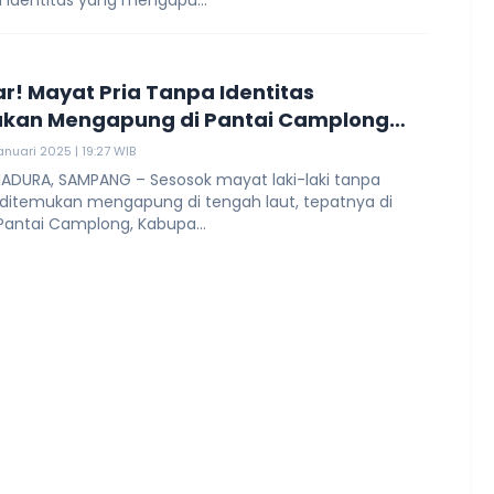
a identitas yang mengapu...
! Mayat Pria Tanpa Identitas
ukan Mengapung di Pantai Camplong
ang
anuari 2025 | 19:27 WIB
ADURA, SAMPANG – Sesosok mayat laki-laki tanpa
s ditemukan mengapung di tengah laut, tepatnya di
Pantai Camplong, Kabupa...