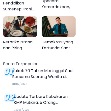
Upacara
Pendidikan
Kemerdekaan,
Sumenep: Ironi
Upacara
13.095 Anak Tidak
Melupakan
Sekolah
Menyaksikan
Semarak Festival
Kalender Event
Retorika Istana
Demokrasi yang
2026
dan Piring
Tertunda: Saat
Kosong Petani
Transparansi
Menjadi Tanda
Berita Terpopuler
Tanya
01
Kakek 70 Tahun Meninggal Saat
Bersama Seorang Wanita di
Hotel Parangtritis
31/07/2026
02
Update Terbaru Kebakaran
KMP Mutiara, 5 Orang
Dinyatakan Tewas
02/08/2026