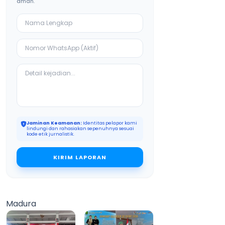
aman.
Jaminan Keamanan:
Identitas pelapor kami
lindungi dan rahasiakan sepenuhnya sesuai
kode etik jurnalistik.
KIRIM LAPORAN
Madura