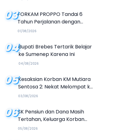
03
FORKAM PROPPO Tandai 6
Tahun Perjalanan dengan
Peluncuran Mars, Hymne, dan
01/08/2026
Buku Organisasi
04
Bupati Brebes Tertarik Belajar
ke Sumenep Karena Ini
04/08/2026
05
Kesaksian Korban KM Mutiara
Sentosa 2: Nekat Melompat ke
Laut Meski Tak Bisa Berenang
03/08/2026
06
SK Pensiun dan Dana Masih
Tertahan, Keluarga Korban
Tagih Janji BRI Sumenep
05/08/2026