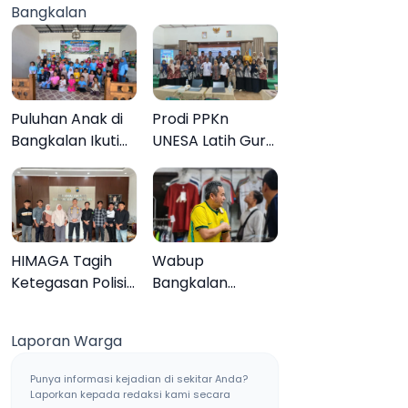
Bangkalan
Muktamar ke-35
Sampang, Tiga
Pengedar
Ditangkap
Puluhan Anak di
Prodi PPKn
Bangkalan Ikuti
UNESA Latih Guru
Lomba Mewarnai
PPKn Bangkalan
Bertema Liburan
dengan
Keluarga
Pembelajaran
Inovasi Teknologi
HIMAGA Tagih
Wabup
Ketegasan Polisi
Bangkalan
Tangani Kasus
Dukung Brazil
Asusila Anak di
Juara Piala Dunia
Laporan Warga
Galis Bangkalan
2026, UMKM
Ketiban Berkah
Punya informasi kejadian di sekitar Anda?
Laporkan kepada redaksi kami secara