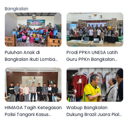
Ditangkap
Bangkalan
Puluhan Anak di
Prodi PPKn UNESA Latih
Bangkalan Ikuti Lomba
Guru PPKn Bangkalan
Mewarnai Bertema
dengan Pembelajaran
Liburan Keluarga
Inovasi Teknologi
HIMAGA Tagih Ketegasan
Wabup Bangkalan
Polisi Tangani Kasus
Dukung Brazil Juara Piala
Asusila Anak di Galis
Dunia 2026, UMKM