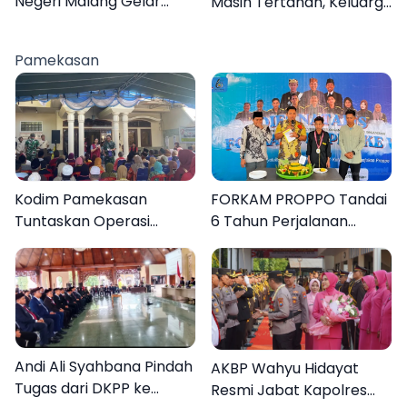
Negeri Malang Gelar
Masih Tertahan, Keluarga
Program MENARA di
Korban Tagih Janji BRI
Desa Dapenda
Sumenep
Pamekasan
Kodim Pamekasan
FORKAM PROPPO Tandai
Tuntaskan Operasi
6 Tahun Perjalanan
Katarak Gratis, 160
dengan Peluncuran Mars,
Warga Kembali Melihat
Hymne, dan Buku
Lebih Jelas
Organisasi
Andi Ali Syahbana Pindah
AKBP Wahyu Hidayat
Tugas dari DKPP ke
Resmi Jabat Kapolres