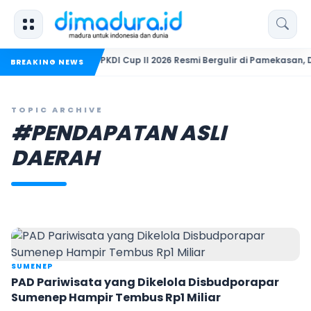
diri
PKDI Cup II 2026 Resmi Bergulir di Pamekasan, Desa se
BREAKING NEWS
TOPIC ARCHIVE
#PENDAPATAN ASLI
DAERAH
SUMENEP
PAD Pariwisata yang Dikelola Disbudporapar
Sumenep Hampir Tembus Rp1 Miliar