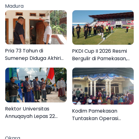
Madura
Pria 73 Tahun di
PKDI Cup II 2026 Resmi
Sumenep Diduga Akhiri
Bergulir di Pamekasan,
Hidup Sendiri
Desa se-Madura Rebut
Tiket ke Tingkat Nasional
Rektor Universitas
Kodim Pamekasan
Annuqayah Lepas 22
Tuntaskan Operasi
Peserta KKN
Katarak Gratis, 160
Internasional ke Tanah
Warga Kembali Melihat
Okara
Suci dan Jeddah