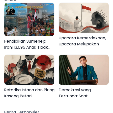
Lebih Jelas
Upacara Kemerdekaan,
Pendidikan Sumenep:
Upacara Melupakan
Ironi 13.095 Anak Tidak
Sekolah Menyaksikan
Semarak Festival
Kalender Event 2026
Retorika Istana dan Piring
Demokrasi yang
Kosong Petani
Tertunda: Saat
Transparansi Menjadi
Tanda Tanya
Berita Terpopuler