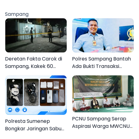
DPRKP
Pamekasan, Disambut
Tradisi Gerbang Pora
Sampang
Deretan Fakta Carok di
Polres Sampang Bantah
Sampang, Kakek 60
Ada Bukti Transaksi
Tahun Duel Melawan 2
dalam Kasus Rudapaksa
Pria
Anak 27 Tersangka
PCNU Sampang Serap
Polresta Sumenep
Aspirasi Warga MWCNU
Bongkar Jaringan Sabu
Jelang Muktamar ke-35
Sampang, Tiga Pengedar