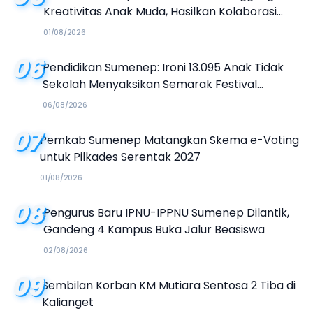
Kreativitas Anak Muda, Hasilkan Kolaborasi
Industri Kreatif
01/08/2026
06
Pendidikan Sumenep: Ironi 13.095 Anak Tidak
Sekolah Menyaksikan Semarak Festival
Kalender Event 2026
06/08/2026
07
Pemkab Sumenep Matangkan Skema e-Voting
untuk Pilkades Serentak 2027
01/08/2026
08
Pengurus Baru IPNU-IPPNU Sumenep Dilantik,
Gandeng 4 Kampus Buka Jalur Beasiswa
02/08/2026
09
Sembilan Korban KM Mutiara Sentosa 2 Tiba di
Kalianget