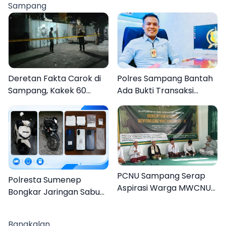
Sampang
AKBP Hendra
Deretan Fakta Carok di
Polres Sampang Bantah
Sampang, Kakek 60
Ada Bukti Transaksi
Tahun Duel Melawan 2
dalam Kasus Rudapaksa
Pria
Anak 27 Tersangka
PCNU Sampang Serap
Polresta Sumenep
Aspirasi Warga MWCNU
Bongkar Jaringan Sabu
Jelang Muktamar ke-35
Sampang, Tiga Pengedar
Ditangkap
Bangkalan