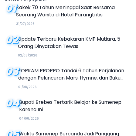
01
Kakek 70 Tahun Meninggal Saat Bersama
Seorang Wanita di Hotel Parangtritis
31/07/2026
02
Update Terbaru Kebakaran KMP Mutiara, 5
Orang Dinyatakan Tewas
02/08/2026
03
FORKAM PROPPO Tandai 6 Tahun Perjalanan
dengan Peluncuran Mars, Hymne, dan Buku
Organisasi
01/08/2026
04
Bupati Brebes Tertarik Belajar ke Sumenep
Karena Ini
04/08/2026
05
Waktu Sumenep Bercanda Jadi Panggung