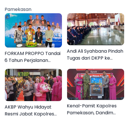
Sumenep
Pamekasan
Andi Ali Syahbana Pindah
FORKAM PROPPO Tandai
Tugas dari DKPP ke
6 Tahun Perjalanan
DPRKP
dengan Peluncuran Mars,
Hymne, dan Buku
Organisasi
Kenal-Pamit Kapolres
AKBP Wahyu Hidayat
Pamekasan, Dandim
Resmi Jabat Kapolres
0826 Serahkan
Pamekasan, Disambut
Cenderamata untuk
Tradisi Gerbang Pora