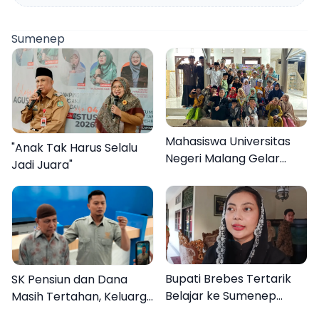
Sumenep
Mahasiswa Universitas
"Anak Tak Harus Selalu
Negeri Malang Gelar
Jadi Juara"
Program MENARA di
Desa Dapenda
Bupati Brebes Tertarik
SK Pensiun dan Dana
Belajar ke Sumenep
Masih Tertahan, Keluarga
Karena Ini
Korban Tagih Janji BRI