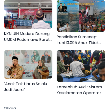
KKN UIN Madura Dorong
Pendidikan Sumenep:
UMKM Pademawu Barat
Ironi 13.095 Anak Tidak
Naik Kelas
Sekolah Menyaksikan
Semarak Festival
Kalender Event 2026
"Anak Tak Harus Selalu
Kemenhub Audit Sistem
Jadi Juara"
Keselamatan Operator
KMP Mutiara Sentosa II
Okara