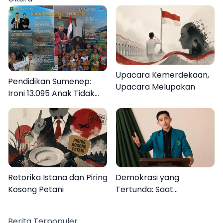
Upacara Kemerdekaan,
Pendidikan Sumenep:
Upacara Melupakan
Ironi 13.095 Anak Tidak
Sekolah Menyaksikan
Semarak Festival
Kalender Event 2026
Retorika Istana dan Piring
Demokrasi yang
Kosong Petani
Tertunda: Saat
Transparansi Menjadi
Tanda Tanya
Berita Terpopuler