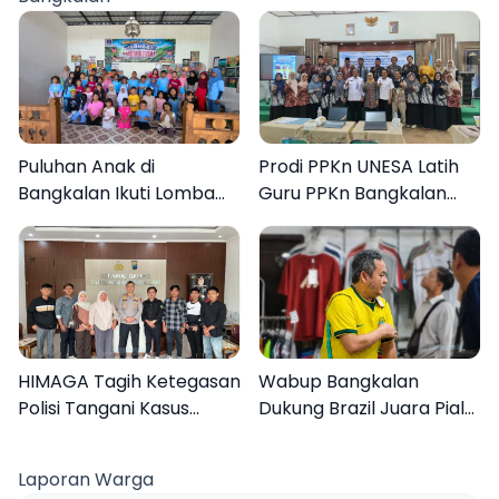
Puluhan Anak di
Prodi PPKn UNESA Latih
Bangkalan Ikuti Lomba
Guru PPKn Bangkalan
Mewarnai Bertema
dengan Pembelajaran
Liburan Keluarga
Inovasi Teknologi
HIMAGA Tagih Ketegasan
Wabup Bangkalan
Polisi Tangani Kasus
Dukung Brazil Juara Piala
Asusila Anak di Galis
Dunia 2026, UMKM
Bangkalan
Ketiban Berkah
Laporan Warga