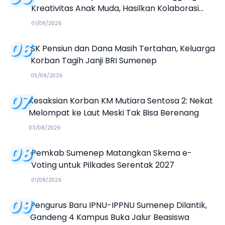
Kreativitas Anak Muda, Hasilkan Kolaborasi
Industri Kreatif
01/08/2026
06
SK Pensiun dan Dana Masih Tertahan, Keluarga
Korban Tagih Janji BRI Sumenep
05/08/2026
07
Kesaksian Korban KM Mutiara Sentosa 2: Nekat
Melompat ke Laut Meski Tak Bisa Berenang
03/08/2026
08
Pemkab Sumenep Matangkan Skema e-
Voting untuk Pilkades Serentak 2027
01/08/2026
09
Pengurus Baru IPNU-IPPNU Sumenep Dilantik,
Gandeng 4 Kampus Buka Jalur Beasiswa