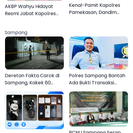
Kenal-Pamit Kapolres
AKBP Wahyu Hidayat
Pamekasan, Dandim
Resmi Jabat Kapolres
0826 Serahkan
Pamekasan, Disambut
Cenderamata untuk
Tradisi Gerbang Pora
Sampang
AKBP Hendra
Deretan Fakta Carok di
Polres Sampang Bantah
Sampang, Kakek 60
Ada Bukti Transaksi
Tahun Duel Melawan 2
dalam Kasus Rudapaksa
Pria
Anak 27 Tersangka
PCNU Sampang Serap