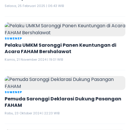
Opportunity
Selasa, 25 Februari 2025 | 06:43 WIB
SUMENEP
Pelaku UMKM Saronggi Panen Keuntungan di
Acara FAHAM Bershalawat
Kamis, 21 November 2024 | 19:01 WIB
SUMENEP
Pemuda Saronggi Deklarasi Dukung Pasangan
FAHAM
Rabu, 23 Oktober 2024 | 22:23 WIB