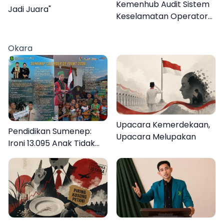
Kemenhub Audit Sistem
Jadi Juara"
Keselamatan Operator
KMP Mutiara Sentosa II
Okara
Upacara Kemerdekaan,
Pendidikan Sumenep:
Upacara Melupakan
Ironi 13.095 Anak Tidak
Sekolah Menyaksikan
Semarak Festival
Kalender Event 2026