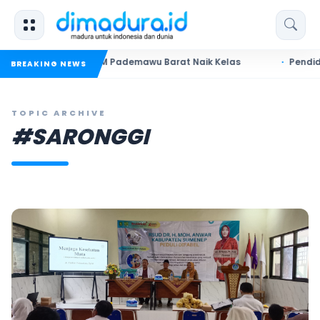
rong UMKM Pademawu Barat Naik Kelas
Pendidikan Sumenep
BREAKING NEWS
TOPIC ARCHIVE
#SARONGGI