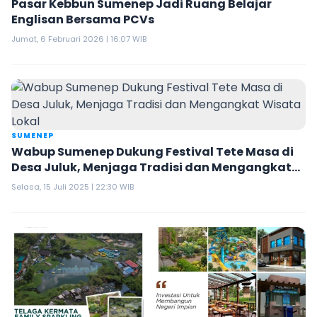
Pasar Kebbun Sumenep Jadi Ruang Belajar
Englisan Bersama PCVs
Jumat, 6 Februari 2026 | 16:07 WIB
SUMENEP
Wabup Sumenep Dukung Festival Tete Masa di
Desa Juluk, Menjaga Tradisi dan Mengangkat
Wisata Lokal
Selasa, 15 Juli 2025 | 22:30 WIB