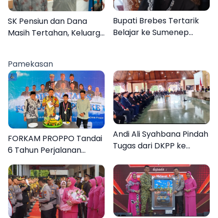
Bupati Brebes Tertarik
SK Pensiun dan Dana
Belajar ke Sumenep
Masih Tertahan, Keluarga
Karena Ini
Korban Tagih Janji BRI
Sumenep
Pamekasan
Andi Ali Syahbana Pindah
FORKAM PROPPO Tandai
Tugas dari DKPP ke
6 Tahun Perjalanan
DPRKP
dengan Peluncuran Mars,
Hymne, dan Buku
Organisasi