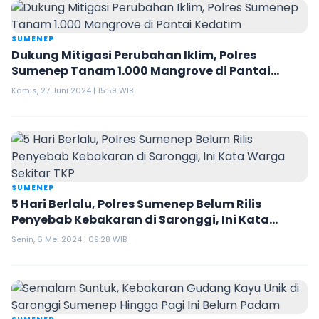
SUMENEP
Dukung Mitigasi Perubahan Iklim, Polres
Sumenep Tanam 1.000 Mangrove di Pantai
Kedatim
Kamis, 27 Juni 2024 | 15:59 WIB
SUMENEP
5 Hari Berlalu, Polres Sumenep Belum Rilis
Penyebab Kebakaran di Saronggi, Ini Kata
Warga Sekitar TKP
Senin, 6 Mei 2024 | 09:28 WIB