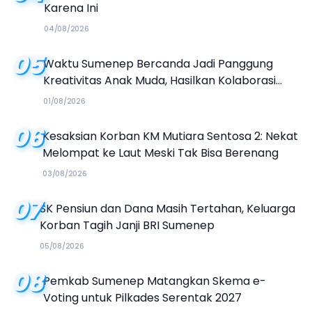
Karena Ini
04/08/2026
05
Waktu Sumenep Bercanda Jadi Panggung
Kreativitas Anak Muda, Hasilkan Kolaborasi
Industri Kreatif
01/08/2026
06
Kesaksian Korban KM Mutiara Sentosa 2: Nekat
Melompat ke Laut Meski Tak Bisa Berenang
03/08/2026
07
SK Pensiun dan Dana Masih Tertahan, Keluarga
Korban Tagih Janji BRI Sumenep
05/08/2026
08
Pemkab Sumenep Matangkan Skema e-
Voting untuk Pilkades Serentak 2027