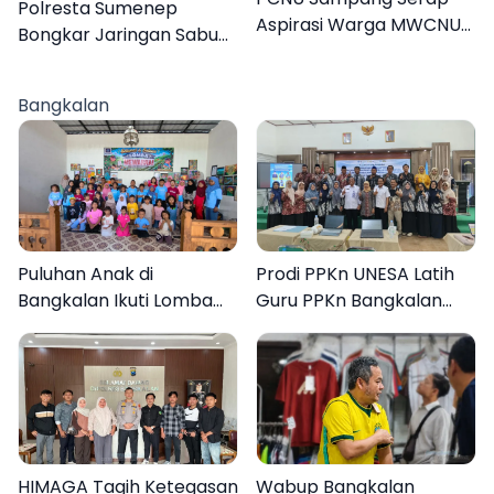
Polresta Sumenep
Aspirasi Warga MWCNU
Bongkar Jaringan Sabu
Jelang Muktamar ke-35
Sampang, Tiga Pengedar
Ditangkap
Bangkalan
Puluhan Anak di
Prodi PPKn UNESA Latih
Bangkalan Ikuti Lomba
Guru PPKn Bangkalan
Mewarnai Bertema
dengan Pembelajaran
Liburan Keluarga
Inovasi Teknologi
HIMAGA Tagih Ketegasan
Wabup Bangkalan