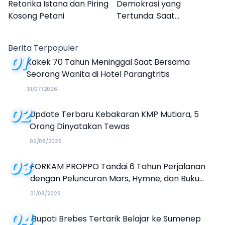
Retorika Istana dan Piring
Demokrasi yang
Kosong Petani
Tertunda: Saat
Transparansi Menjadi
Tanda Tanya
Berita Terpopuler
01
Kakek 70 Tahun Meninggal Saat Bersama
Seorang Wanita di Hotel Parangtritis
31/07/2026
02
Update Terbaru Kebakaran KMP Mutiara, 5
Orang Dinyatakan Tewas
02/08/2026
03
FORKAM PROPPO Tandai 6 Tahun Perjalanan
dengan Peluncuran Mars, Hymne, dan Buku
Organisasi
01/08/2026
04
Bupati Brebes Tertarik Belajar ke Sumenep