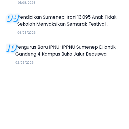
01/08/2026
09
Pendidikan Sumenep: Ironi 13.095 Anak Tidak
Sekolah Menyaksikan Semarak Festival
Kalender Event 2026
06/08/2026
10
Pengurus Baru IPNU-IPPNU Sumenep Dilantik,
Gandeng 4 Kampus Buka Jalur Beasiswa
02/08/2026