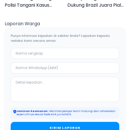
Polisi Tangani Kasus
Dukung Brazil Juara Piala
Asusila Anak di Galis
Dunia 2026, UMKM
Bangkalan
Ketiban Berkah
Laporan Warga
Punya informasi kejadian di sekitar Anda? Laporkan kepada
redaksi kami secara aman.
Jaminan Keamanan:
Identitas pelapor kami lindungi dan rahasiakan
sepenuhnya sesuai kode etik jurnalistik.
KIRIM LAPORAN