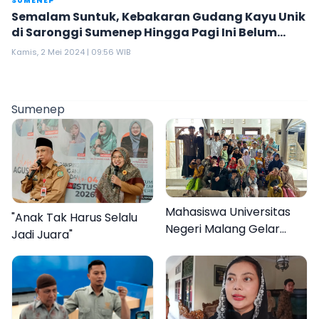
SUMENEP
Semalam Suntuk, Kebakaran Gudang Kayu Unik
di Saronggi Sumenep Hingga Pagi Ini Belum
Padam
Kamis, 2 Mei 2024 | 09:56 WIB
Sumenep
Mahasiswa Universitas
"Anak Tak Harus Selalu
Negeri Malang Gelar
Jadi Juara"
Program MENARA di
Desa Dapenda