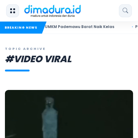
Madura Dorong UMKM Pademawu Barat Naik Kelas
Pendidika
BREAKING NEWS
TOPIC ARCHIVE
#VIDEO VIRAL