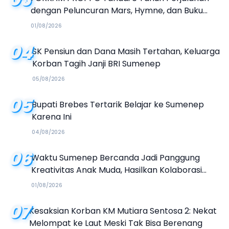
dengan Peluncuran Mars, Hymne, dan Buku
Organisasi
01/08/2026
04
SK Pensiun dan Dana Masih Tertahan, Keluarga
Korban Tagih Janji BRI Sumenep
05/08/2026
05
Bupati Brebes Tertarik Belajar ke Sumenep
Karena Ini
04/08/2026
06
Waktu Sumenep Bercanda Jadi Panggung
Kreativitas Anak Muda, Hasilkan Kolaborasi
Industri Kreatif
01/08/2026
07
Kesaksian Korban KM Mutiara Sentosa 2: Nekat
Melompat ke Laut Meski Tak Bisa Berenang