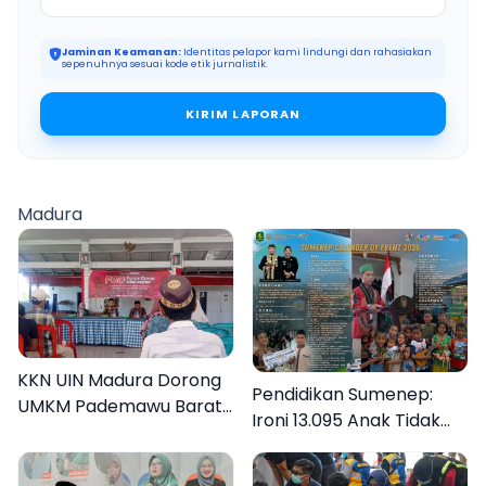
Jaminan Keamanan:
Identitas pelapor kami lindungi dan rahasiakan
sepenuhnya sesuai kode etik jurnalistik.
KIRIM LAPORAN
Madura
KKN UIN Madura Dorong
Pendidikan Sumenep:
UMKM Pademawu Barat
Ironi 13.095 Anak Tidak
Naik Kelas
Sekolah Menyaksikan
Semarak Festival