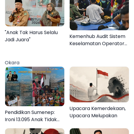
Kalender Event 2026
"Anak Tak Harus Selalu
Kemenhub Audit Sistem
Jadi Juara"
Keselamatan Operator
KMP Mutiara Sentosa II
Okara
Upacara Kemerdekaan,
Pendidikan Sumenep:
Upacara Melupakan
Ironi 13.095 Anak Tidak
Sekolah Menyaksikan
Semarak Festival