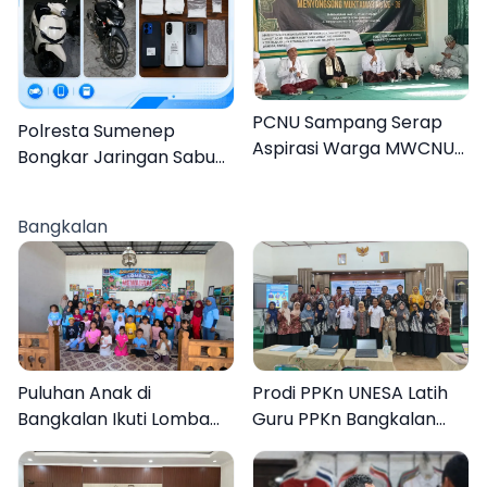
PCNU Sampang Serap
Polresta Sumenep
Aspirasi Warga MWCNU
Bongkar Jaringan Sabu
Jelang Muktamar ke-35
Sampang, Tiga Pengedar
Ditangkap
Bangkalan
Puluhan Anak di
Prodi PPKn UNESA Latih
Bangkalan Ikuti Lomba
Guru PPKn Bangkalan
Mewarnai Bertema
dengan Pembelajaran
Liburan Keluarga
Inovasi Teknologi