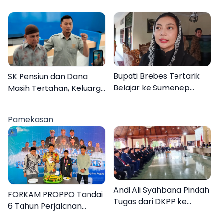
Program MENARA di
Desa Dapenda
Bupati Brebes Tertarik
SK Pensiun dan Dana
Belajar ke Sumenep
Masih Tertahan, Keluarga
Karena Ini
Korban Tagih Janji BRI
Sumenep
Pamekasan
Andi Ali Syahbana Pindah
FORKAM PROPPO Tandai
Tugas dari DKPP ke
6 Tahun Perjalanan
DPRKP
dengan Peluncuran Mars,