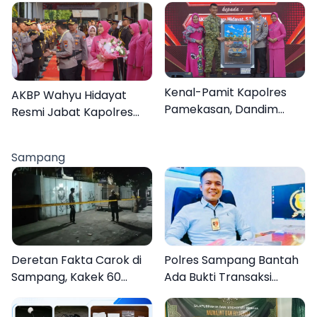
Hymne, dan Buku
Organisasi
Kenal-Pamit Kapolres
AKBP Wahyu Hidayat
Pamekasan, Dandim
Resmi Jabat Kapolres
0826 Serahkan
Pamekasan, Disambut
Cenderamata untuk
Tradisi Gerbang Pora
Sampang
AKBP Hendra
Deretan Fakta Carok di
Polres Sampang Bantah
Sampang, Kakek 60
Ada Bukti Transaksi
Tahun Duel Melawan 2
dalam Kasus Rudapaksa
Pria
Anak 27 Tersangka