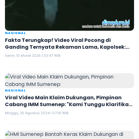
NASIONAL
Fakta Terungkap! Video Viral Pocong di
Ganding Ternyata Rekaman Lama, Kapolsek:
Jangan Mudah Terprovokasi
Senin, 10 Maret 2025 | 03:47 WIB
NASIONAL
Viral Video Main Klaim Dukungan, Pimpinan
Cabang IMM Sumenep: "Kami Tunggu Klarifikasi
Oknum Tersebut"
Minggu, 25 Agustus 2024 | 07:16 WIB