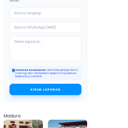
aman.
Jaminan Keamanan:
Identitas pelapor kami
lindungi dan rahasiakan sepenuhnya sesuai
kode etik jurnalistik.
KIRIM LAPORAN
Madura