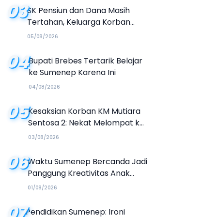
03
SK Pensiun dan Dana Masih
Tertahan, Keluarga Korban
Tagih Janji BRI Sumenep
05/08/2026
04
Bupati Brebes Tertarik Belajar
ke Sumenep Karena Ini
04/08/2026
05
Kesaksian Korban KM Mutiara
Sentosa 2: Nekat Melompat ke
Laut Meski Tak Bisa Berenang
03/08/2026
06
Waktu Sumenep Bercanda Jadi
Panggung Kreativitas Anak
Muda, Hasilkan Kolaborasi
01/08/2026
Industri Kreatif
07
Pendidikan Sumenep: Ironi