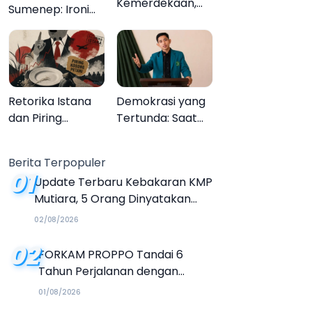
Kemerdekaan,
Sumenep: Ironi
Upacara
13.095 Anak Tidak
Melupakan
Sekolah
Menyaksikan
Semarak Festival
Kalender Event
Retorika Istana
Demokrasi yang
2026
dan Piring
Tertunda: Saat
Kosong Petani
Transparansi
Menjadi Tanda
Berita Terpopuler
Tanya
01
Update Terbaru Kebakaran KMP
Mutiara, 5 Orang Dinyatakan
Tewas
02/08/2026
02
FORKAM PROPPO Tandai 6
Tahun Perjalanan dengan
Peluncuran Mars, Hymne, dan
01/08/2026
Buku Organisasi