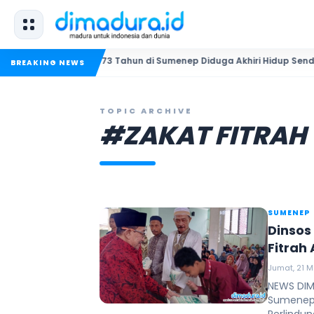
Pria 73 Tahun di Sumenep Diduga Akhiri Hidup Sendiri
BREAKING NEWS
TOPIC ARCHIVE
#ZAKAT FITRAH
SUMENEP
Dinsos
Fitrah
Jumat, 21 M
NEWS DIM
Sumenep 