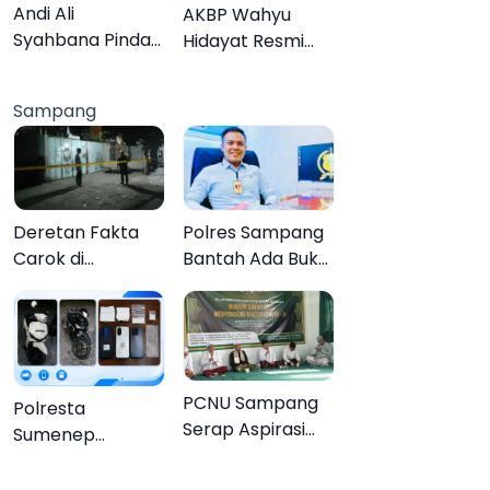
Lebih Jelas
Organisasi
Andi Ali
AKBP Wahyu
Syahbana Pindah
Hidayat Resmi
Tugas dari DKPP
Jabat Kapolres
ke DPRKP
Pamekasan,
Sampang
Disambut Tradisi
Gerbang Pora
Deretan Fakta
Polres Sampang
Carok di
Bantah Ada Bukti
Sampang, Kakek
Transaksi dalam
60 Tahun Duel
Kasus Rudapaksa
Melawan 2 Pria
Anak 27
Tersangka
PCNU Sampang
Polresta
Serap Aspirasi
Sumenep
Warga MWCNU
Bongkar
Jelang
Jaringan Sabu