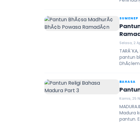
Perlindun
SUMENEP
Pantu
Rama
Selasa, 2 Ap
TARÃˆKA,
pantun b
DhÃ¢lem 
BAHASA
Pantun
Kamis, 25 N
MADURA.ID
Madura ka
pantun. E