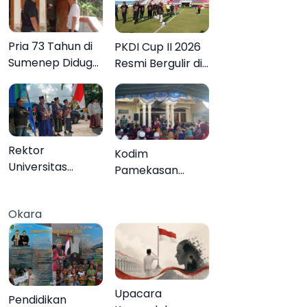
Pria 73 Tahun di
PKDI Cup II 2026
Sumenep Diduga
Resmi Bergulir di
Akhiri Hidup
Pamekasan,
Sendiri
Desa se-Madura
Rebut Tiket ke
Tingkat Nasional
Rektor
Kodim
Universitas
Pamekasan
Annuqayah
Tuntaskan
Lepas 22 Peserta
Operasi Katarak
Okara
KKN Internasional
Gratis, 160 Warga
ke Tanah Suci
Kembali Melihat
dan Jeddah
Lebih Jelas
Upacara
Pendidikan