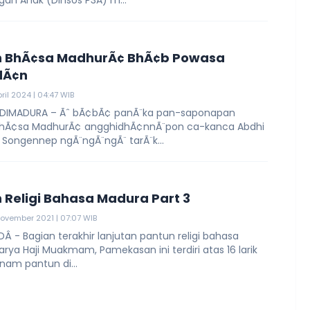
gan Anak (Dinsos P3A) m...
n BhÃ¢sa MadhurÃ¢ BhÃ¢b Powasa
dÃ¢n
ril 2024 | 04:47 WIB
 DIMADURA – Ãˆ bÃ¢bÃ¢ panÃ¨ka pan-saponapan
hÃ¢sa MadhurÃ¢ angghidhÃ¢nnÃ¨pon ca-kanca Abdhi
Songennep ngÃ¨ngÃ¨ngÃ¨ tarÃ¨k...
 Religi Bahasa Madura Part 3
ovember 2021 | 07:07 WIB
Â - Bagian terakhir lanjutan pantun religi bahasa
rya Haji Muakmam, Pamekasan ini terdiri atas 16 larik
nam pantun di...