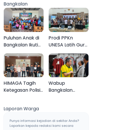
Bangkalan
Muktamar ke-35
Sampang, Tiga
Pengedar
Ditangkap
Puluhan Anak di
Prodi PPKn
Bangkalan Ikuti
UNESA Latih Guru
Lomba Mewarnai
PPKn Bangkalan
Bertema Liburan
dengan
Keluarga
Pembelajaran
Inovasi Teknologi
HIMAGA Tagih
Wabup
Ketegasan Polisi
Bangkalan
Tangani Kasus
Dukung Brazil
Asusila Anak di
Juara Piala Dunia
Laporan Warga
Galis Bangkalan
2026, UMKM
Ketiban Berkah
Punya informasi kejadian di sekitar Anda?
Laporkan kepada redaksi kami secara