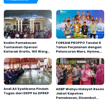
Kodim Pamekasan
FORKAM PROPPO Tandai 6
Tuntaskan Operasi
Tahun Perjalanan dengan
Katarak Gratis, 160 Warga
Peluncuran Mars, Hymne,
Kembali Melihat Lebih
dan Buku Organisasi
Jelas
Andi Ali Syahbana Pindah
AKBP Wahyu Hidayat Resmi
Tugas dari DKPP ke DPRKP
Jabat Kapolres
Pamekasan, Disambut
Tradisi Gerbang Pora