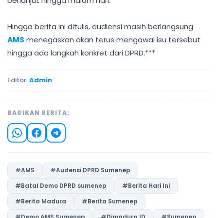
berlanjut hingga malam hari.
Hingga berita ini ditulis, audiensi masih berlangsung.
AMS
menegaskan akan terus mengawal isu tersebut
hingga ada langkah konkret dari DPRD.***
Editor:
Admin
BAGIKAN BERITA:
#AMS
#Audensi DPRD Sumenep
#Batal Demo DPRD sumenep
#Berita Hari Ini
#Berita Madura
#Berita Sumenep
#Demo AMS Sumenep
#Dimadura.ID
#Sumenep