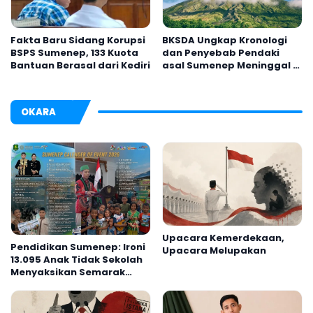
Fakta Baru Sidang Korupsi
BKSDA Ungkap Kronologi
BSPS Sumenep, 133 Kuota
dan Penyebab Pendaki
Bantuan Berasal dari Kediri
asal Sumenep Meninggal di
Gunung Argopuro
OKARA
Upacara Kemerdekaan,
Pendidikan Sumenep: Ironi
Upacara Melupakan
13.095 Anak Tidak Sekolah
Menyaksikan Semarak
Festival Kalender Event
2026