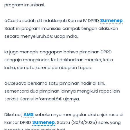
program imunisasi.
â€œItu sudah ditindaklanjuti Komisi IV DPRD
Sumenep
.
Saat ini program imunisasi campak tengah dilakukan
secara menyeluruh,â€ ucap Indra.
Ia juga menepis anggapan bahwa pimpinan DPRD
sengaja menghindar. Ketidakhadiran mereka, kata
Indra, semata karena pembagian tugas.
â€œSaya bersama satu pimpinan hadir di sini,
sementara dua pimpinan lainnya mengikuti rapat lain
terkait Komisi Informasi,â€ ujarnya.
Diketuai,
AMS
sebelumnya menggelar aksi unjuk rasa di
Kantor DPRD
Sumenep
, Sabtu (30/8/2025) sore, yang