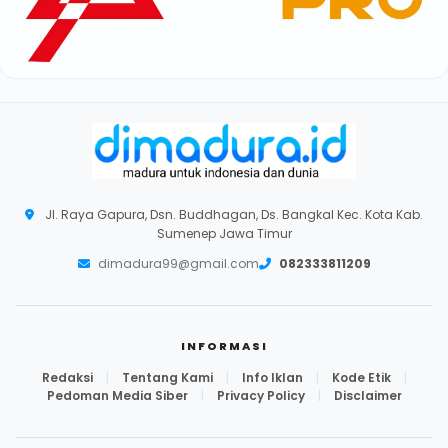
Jl. Raya Gapura, Dsn. Buddhagan, Ds. Bangkal Kec. Kota Kab.
Sumenep Jawa Timur
dimadura99@gmail.com
082333811209
INFORMASI
Redaksi
|
Tentang Kami
|
Info Iklan
|
Kode Etik
|
Pedoman Media Siber
|
Privacy Policy
|
Disclaimer