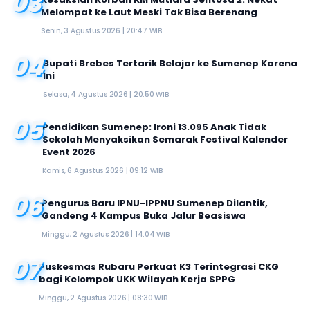
03
Melompat ke Laut Meski Tak Bisa Berenang
Senin, 3 Agustus 2026 | 20:47 WIB
04
Bupati Brebes Tertarik Belajar ke Sumenep Karena
Ini
Selasa, 4 Agustus 2026 | 20:50 WIB
05
Pendidikan Sumenep: Ironi 13.095 Anak Tidak
Sekolah Menyaksikan Semarak Festival Kalender
Event 2026
Kamis, 6 Agustus 2026 | 09:12 WIB
06
Pengurus Baru IPNU-IPPNU Sumenep Dilantik,
Gandeng 4 Kampus Buka Jalur Beasiswa
Minggu, 2 Agustus 2026 | 14:04 WIB
07
Puskesmas Rubaru Perkuat K3 Terintegrasi CKG
bagi Kelompok UKK Wilayah Kerja SPPG
Minggu, 2 Agustus 2026 | 08:30 WIB