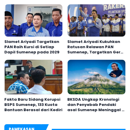
Slamet Ariyadi Targetkan
Slamet Ariyadi Kukuhkan
PAN Raih Kursi di Setiap
Ratusan Relawan PAN
Dapil Sumenep pada 2029
Sumenep, Targetkan Gerak
Cepat Bantu Rakyat
Fakta Baru Sidang Korupsi
BKSDA Ungkap Kronologi
BSPS Sumenep, 133 Kuota
dan Penyebab Pendaki
Bantuan Berasal dari Kediri
asal Sumenep Meninggal di
Gunung Argopuro
PAMEKASAN