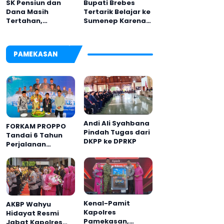
Bupati Brebes
SK Pensiun dan
Tertarik Belajar ke
Dana Masih
Sumenep Karena
Tertahan,
Ini
Keluarga Korban
Tagih Janji BRI
Sumenep
PAMEKASAN
Andi Ali Syahbana
FORKAM PROPPO
Pindah Tugas dari
Tandai 6 Tahun
DKPP ke DPRKP
Perjalanan
dengan
Peluncuran Mars,
Hymne, dan Buku
Organisasi
Kenal-Pamit
AKBP Wahyu
Kapolres
Hidayat Resmi
Pamekasan,
Jabat Kapolres