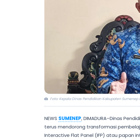
Foto: Kepala Dinas Pendidikan Kabupaten Sumenep M
‎NEWS
SUMENEP
, DIMADURA–Dinas Pendid
terus mendorong transformasi pembelaj
Interactive Flat Panel (IFP) atau papan in