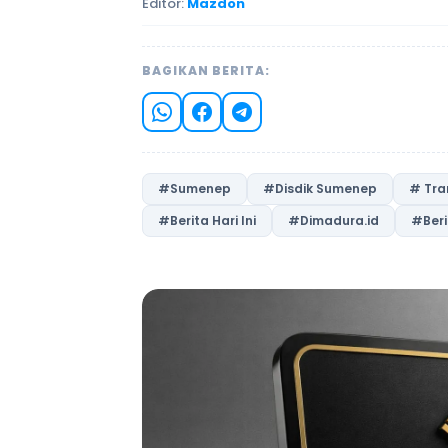
Editor:
Mazdon
BAGIKAN BERITA:
#Sumenep
#Disdik Sumenep
# Tra
#Berita Hari Ini
#Dimadura.id
#Ber