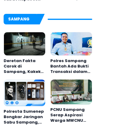
Dandim 0826
Pamekasan,
Serahkan
Disambut Tradisi
Cenderamata
Gerbang Pora
SAMPANG
untuk AKBP
Hendra
Deretan Fakta
Polres Sampang
Carok di
Bantah Ada Bukti
Sampang, Kakek
Transaksi dalam
60 Tahun Duel
Kasus Rudapaksa
Melawan 2 Pria
Anak 27 Tersangka
PCNU Sampang
Polresta Sumenep
Serap Aspirasi
Bongkar Jaringan
Warga MWCNU
Sabu Sampang,
Jelang Muktamar
Tiga Pengedar
ke-35
Ditangkap