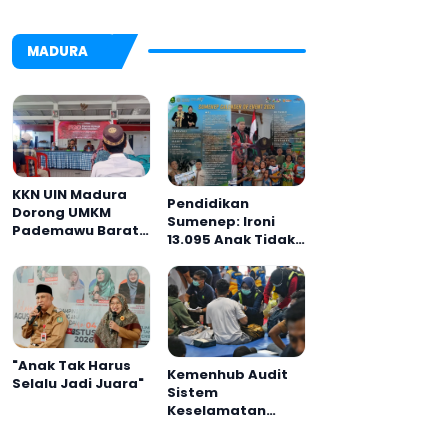
MADURA
KKN UIN Madura
Pendidikan
Dorong UMKM
Sumenep: Ironi
Pademawu Barat
13.095 Anak Tidak
Naik Kelas
Sekolah
Menyaksikan
Semarak Festival
Kalender Event
2026
"Anak Tak Harus
Kemenhub Audit
Selalu Jadi Juara"
Sistem
Keselamatan
Operator KMP
Mutiara Sentosa II