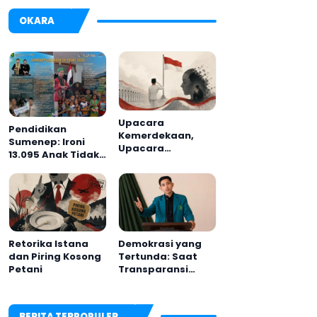
OKARA
Upacara
Pendidikan
Kemerdekaan,
Sumenep: Ironi
Upacara
13.095 Anak Tidak
Melupakan
Sekolah
Menyaksikan
Semarak Festival
Kalender Event
2026
Retorika Istana
Demokrasi yang
dan Piring Kosong
Tertunda: Saat
Petani
Transparansi
Menjadi Tanda
Tanya
BERITA TERPOPULER