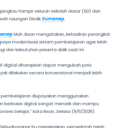
njangkau hampir seluruh sekolah dasar (SD) dan
wah naungan Disdik
Sumenep
.
enep
Moh. Iksan mengatakan, kehadiran perangkat
upaya modernisasi sistem pembelajaran agar lebih
 dan kebutuhan peserta didik saat ini.
if digital diharapkan dapat mengubah pola
ak dilakukan secara konvensional menjadi lebih
es pembelajaran diupayakan menggunakan
an berbasis digital sangat menarik dan mampu
oses belajar,” kata Iksan, Selasa (9/6/2026).
Disbudporapar itu menjelaskan, pemerintah telah