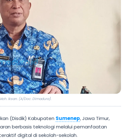
oh. Iksan. (A/Doc. Dimadura).
ikan (Disdik) Kabupaten
Sumenep
, Jawa Timur,
aran berbasis teknologi melalui pemanfaatan
teraktif digital di sekolah-sekolah.