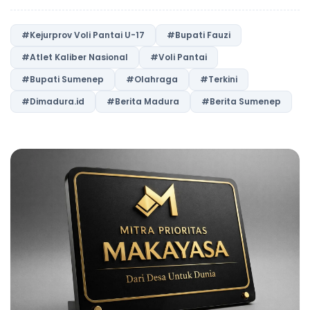
#Kejurprov Voli Pantai U-17
#Bupati Fauzi
#Atlet Kaliber Nasional
#Voli Pantai
#Bupati Sumenep
#Olahraga
#Terkini
#Dimadura.id
#Berita Madura
#Berita Sumenep