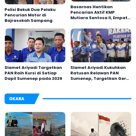
Basarnas Hentikan
Polisi Bekuk Dua Pelaku
Pencarian Aktif KMP
Pencurian Motor di
Mutiara Sentosa II, Empat
Bajrasokah Sampang
Orang Masih Hilang
Slamet Ariyadi Targetkan
Slamet Ariyadi Kukuhkan
PAN Raih Kursi di Setiap
Ratusan Relawan PAN
Dapil Sumenep pada 2029
Sumenep, Targetkan Gerak
Cepat Bantu Rakyat
OKARA