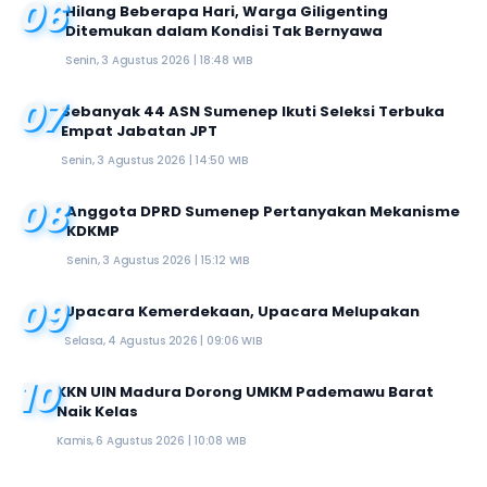
06
Hilang Beberapa Hari, Warga Giligenting
Ditemukan dalam Kondisi Tak Bernyawa
Senin, 3 Agustus 2026 | 18:48 WIB
07
Sebanyak 44 ASN Sumenep Ikuti Seleksi Terbuka
Empat Jabatan JPT
Senin, 3 Agustus 2026 | 14:50 WIB
08
Anggota DPRD Sumenep Pertanyakan Mekanisme
KDKMP
Senin, 3 Agustus 2026 | 15:12 WIB
09
Upacara Kemerdekaan, Upacara Melupakan
Selasa, 4 Agustus 2026 | 09:06 WIB
10
KKN UIN Madura Dorong UMKM Pademawu Barat
Naik Kelas
Kamis, 6 Agustus 2026 | 10:08 WIB