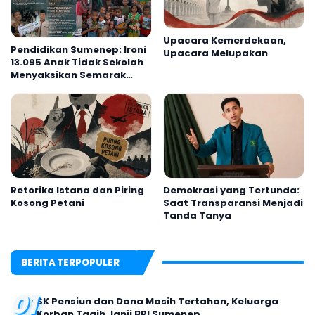
Upacara Kemerdekaan,
Pendidikan Sumenep: Ironi
Upacara Melupakan
13.095 Anak Tidak Sekolah
Menyaksikan Semarak
Festival Kalender Event
2026
Retorika Istana dan Piring
Demokrasi yang Tertunda:
Kosong Petani
Saat Transparansi Menjadi
Tanda Tanya
BERITA TERPOPULER
01
SK Pensiun dan Dana Masih Tertahan, Keluarga
Korban Tagih Janji BRI Sumenep