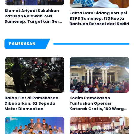
Slamet Ariyadi Kukuhkan
Fakta Baru Sidang Korupsi
Ratusan Relawan PAN
BSPS Sumenep, 133 Kuota
Sumenep, Targetkan Gerak
Bantuan Berasal dari Kediri
Cepat Bantu Rakyat
PAMEKASAN
Balap Liar di Pamekasan
Kodim Pamekasan
Dibubarkan, 62 Sepeda
Tuntaskan Operasi
Motor Diamankan
Katarak Gratis, 160 Warga
Kembali Melihat Lebih
Jelas