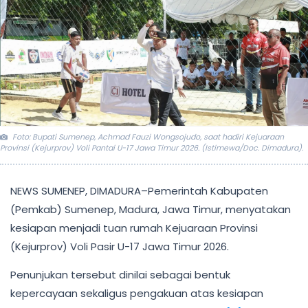
Foto: Bupati Sumenep, Achmad Fauzi Wongsojudo, saat hadiri Kejuaraan
Provinsi (Kejurprov) Voli Pantai U-17 Jawa Timur 2026. (Istimewa/Doc. Dimadura).
NEWS SUMENEP, DIMADURA–Pemerintah Kabupaten
(Pemkab) Sumenep, Madura, Jawa Timur, menyatakan
kesiapan menjadi tuan rumah Kejuaraan Provinsi
(Kejurprov) Voli Pasir U-17 Jawa Timur 2026.
Penunjukan tersebut dinilai sebagai bentuk
kepercayaan sekaligus pengakuan atas kesiapan