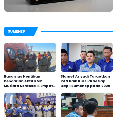
SUMENEP
Basarnas Hentikan
Slamet Ariyadi Targetkan
Pencarian Aktif KMP
PAN Raih Kursi di Setiap
Mutiara Sentosa II, Empat
Dapil Sumenep pada 2029
Orang Masih Hilang