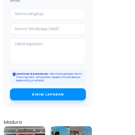
aman.
Jaminan Keamanan:
Identitas pelapor kami
lindungi dan rahasiakan sepenuhnya sesuai
kode etik jurnalistik.
KIRIM LAPORAN
Madura