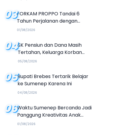
03
FORKAM PROPPO Tandai 6
Tahun Perjalanan dengan
Peluncuran Mars, Hymne, dan
01/08/2026
Buku Organisasi
04
SK Pensiun dan Dana Masih
Tertahan, Keluarga Korban
Tagih Janji BRI Sumenep
05/08/2026
05
Bupati Brebes Tertarik Belajar
ke Sumenep Karena Ini
04/08/2026
06
Waktu Sumenep Bercanda Jadi
Panggung Kreativitas Anak
Muda, Hasilkan Kolaborasi
01/08/2026
Industri Kreatif