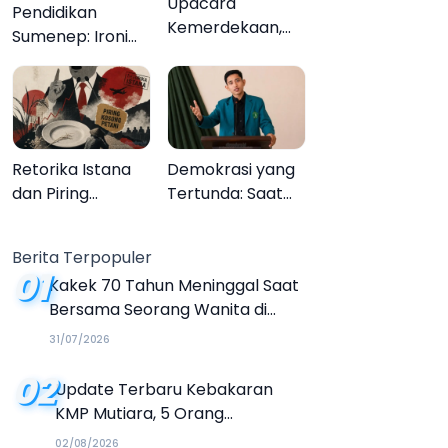
Upacara
Pendidikan
Kemerdekaan,
Sumenep: Ironi
Upacara
13.095 Anak Tidak
Melupakan
Sekolah
Menyaksikan
Semarak Festival
Kalender Event
Retorika Istana
Demokrasi yang
2026
dan Piring
Tertunda: Saat
Kosong Petani
Transparansi
Menjadi Tanda
Berita Terpopuler
Tanya
01
Kakek 70 Tahun Meninggal Saat
Bersama Seorang Wanita di
Hotel Parangtritis
31/07/2026
02
Update Terbaru Kebakaran
KMP Mutiara, 5 Orang
Dinyatakan Tewas
02/08/2026