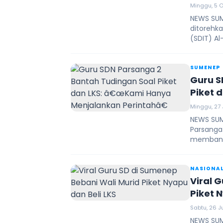
Minggu, 5 O
NEWS SUM
ditorehka
(SDIT) Al
SUMENEP
Guru S
Piket 
Perint
Minggu, 27 J
NEWS SUM
Parsanga 
membanta
NASIONA
Viral 
Piket 
Sabtu, 26 Ju
NEWS SUM