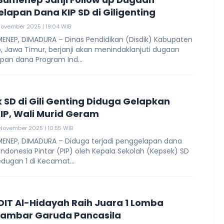
lapan Dana KIP SD di Giligenting
November 2025 | 19:04 WIB
ENEP, DIMADURA – Dinas Pendidikan (Disdik) Kabupaten
 Jawa Timur, berjanji akan menindaklanjuti dugaan
pan dana Program Ind...
 SD di Gili Genting Diduga Gelapkan
IP, Wali Murid Geram
November 2025 | 10:55 WIB
ENEP, DIMADURA – Diduga terjadi penggelapan dana
ndonesia Pintar (PIP) oleh Kepala Sekolah (Kepsek) SD
dugan 1 di Kecamat...
SDIT Al-Hidayah Raih Juara 1 Lomba
ambar Garuda Pancasila