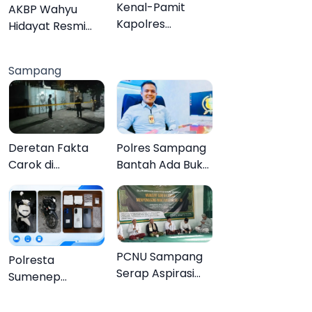
Organisasi
Kenal-Pamit
AKBP Wahyu
Kapolres
Hidayat Resmi
Pamekasan,
Jabat Kapolres
Dandim 0826
Pamekasan,
Sampang
Serahkan
Disambut Tradisi
Cenderamata
Gerbang Pora
untuk AKBP
Hendra
Deretan Fakta
Polres Sampang
Carok di
Bantah Ada Bukti
Sampang, Kakek
Transaksi dalam
60 Tahun Duel
Kasus Rudapaksa
Melawan 2 Pria
Anak 27
Tersangka
PCNU Sampang
Polresta
Serap Aspirasi
Sumenep
Warga MWCNU
Bongkar
Jelang
Jaringan Sabu