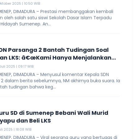
ktober 2025 | 10:50 WIB
ENEP, DIMADURA – Prestasi membanggakan kembali
n oleh salah satu siswi Sekolah Dasar Islam Terpadu
-Hidayah Sumenep. An...
DN Parsanga 2 Bantah Tudingan Soal
dan LKS: â€œKami Hanya Menjalankan
ahâ€
uli 2025 | 09:17 WIB
ENEP, DIMADURA – Menyusul komentar Kepala SDN
2 dalam berita sebelumnya, NM akhirnya buka suara. Ia
h tudingan bahwa keg...
L
Guru SD di Sumenep Bebani Wali Murid
Nyapu dan Beli LKS
li 2025 | 18:08 WIB
ENEP, DIMADURA – Viral seorang guru yang bertugas di