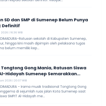
tan kepala sekolah definitif. Kebijak...
n SD dan SMP di Sumenep Belum Punya
Definitif
i 2026 | 16:36 WIB
 DIMADURA–Ratusan sekolah di Kabupaten Sumenep,
r, hingga kini masih dipimpin oleh pelaksana tugas
ena belum memiliki kep...
gi Tongtong Gong Mania, Ratusan Siswa
 Al-Hidayah Sumenep Semarakkan
Muharram 1448 H
Juni 2026 | 20:07 WIB
 DIMADURA – Irama musik tradisional Tongtong Gong
nggema di sejumlah ruas jalan Kota Sumenep saat
iswa SMPIT Al-Hidayah me...