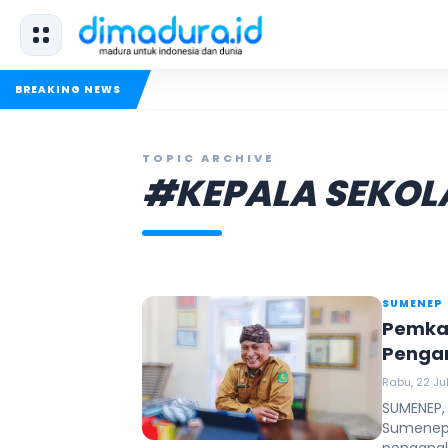
BREAKING NEWS
TOPIC ARCHIVE
#KEPALA SEKOL
SUMENEP
Pemka
Pengan
Rabu, 22 Jul
SUMENEP,
Sumenep,