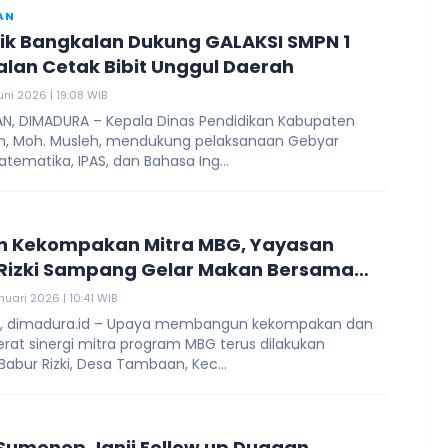
AN
ik Bangkalan Dukung GALAKSI SMPN 1
lan Cetak Bibit Unggul Daerah
uni 2026 | 19:08 WIB
N, DIMADURA – Kepala Dinas Pendidikan Kabupaten
n, Moh. Musleh, mendukung pelaksanaan Gebyar
ematika, IPAS, dan Bahasa Ing...
n Kekompakan Mitra MBG, Yayasan
Rizki Sampang Gelar Makan Bersama
 Sekolah
nuari 2026 | 10:41 WIB
, dimadura.id – Upaya membangun kekompakan dan
at sinergi mitra program MBG terus dilakukan
abur Rizki, Desa Tambaan, Kec...
 Sumenep Janji Follow up Dugaan