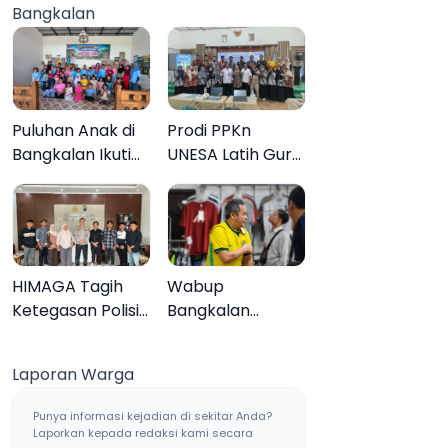
Bangkalan
Muktamar ke-35
Sampang, Tiga
Pengedar
Ditangkap
Puluhan Anak di
Prodi PPKn
Bangkalan Ikuti
UNESA Latih Guru
Lomba Mewarnai
PPKn Bangkalan
Bertema Liburan
dengan
Keluarga
Pembelajaran
Inovasi Teknologi
HIMAGA Tagih
Wabup
Ketegasan Polisi
Bangkalan
Tangani Kasus
Dukung Brazil
Asusila Anak di
Juara Piala Dunia
Laporan Warga
Galis Bangkalan
2026, UMKM
Ketiban Berkah
Punya informasi kejadian di sekitar Anda?
Laporkan kepada redaksi kami secara