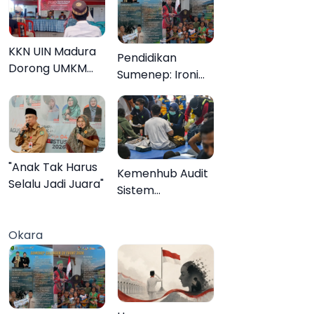
KKN UIN Madura
Pendidikan
Dorong UMKM
Sumenep: Ironi
Pademawu Barat
13.095 Anak Tidak
Naik Kelas
Sekolah
Menyaksikan
Semarak Festival
Kalender Event
"Anak Tak Harus
Kemenhub Audit
2026
Selalu Jadi Juara"
Sistem
Keselamatan
Operator KMP
Okara
Mutiara Sentosa
II