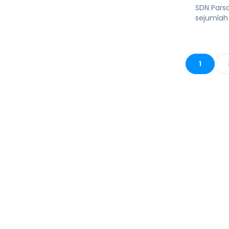
SDN Pars
sejumlah 
1