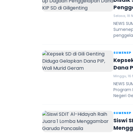
Pengge
Selasa, 18 
NEWS SUM
Sumenep,
penggela
SUMENEP
Kepsek
Dana P
Minggu, 16 
NEWS SUM
Program I
Negeri Ge
SUMENEP
Siswi 
Mengg