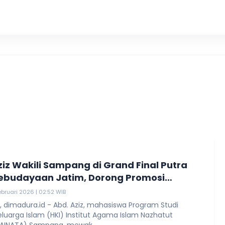
KKN UIN
ziz Wakili Sampang di Grand Final Putra
Kebudayaan Jatim, Dorong Promosi
 Lewat Platform Digital
ebruari 2026 | 02:52 WIB
 dimadura.id - Abd. Aziz, mahasiswa Program Studi
uarga Islam (HKI) Institut Agama Islam Nazhatut