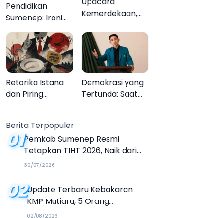
Upacara
Pendidikan
Kemerdekaan,
Sumenep: Ironi
Upacara
13.095 Anak Tidak
Melupakan
Sekolah
Menyaksikan
Semarak Festival
Kalender Event
Retorika Istana
Demokrasi yang
2026
dan Piring
Tertunda: Saat
Kosong Petani
Transparansi
Menjadi Tanda
Berita Terpopuler
Tanya
01
Pemkab Sumenep Resmi
Tetapkan TIHT 2026, Naik dari
Tahun Sebelumnya
30/07/2026
02
Update Terbaru Kebakaran
KMP Mutiara, 5 Orang
Dinyatakan Tewas
02/08/2026