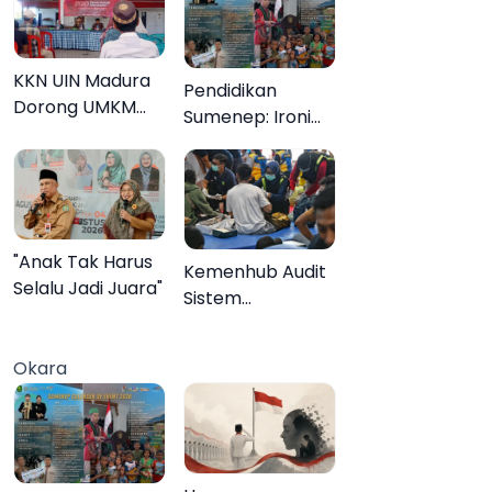
KKN UIN Madura
Pendidikan
Dorong UMKM
Sumenep: Ironi
Pademawu Barat
13.095 Anak Tidak
Naik Kelas
Sekolah
Menyaksikan
Semarak Festival
Kalender Event
"Anak Tak Harus
Kemenhub Audit
2026
Selalu Jadi Juara"
Sistem
Keselamatan
Operator KMP
Okara
Mutiara Sentosa
II