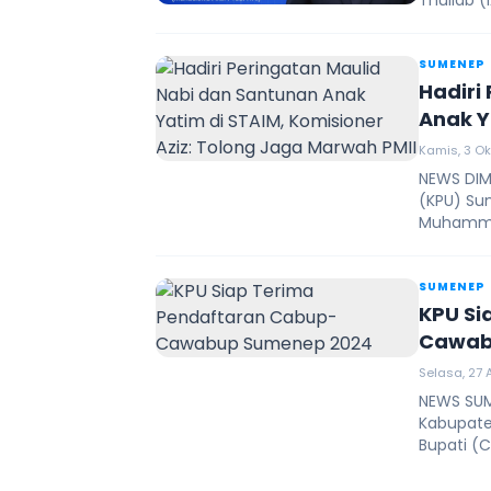
Thullab 
SUMENEP
Hadiri
Anak Y
Jaga M
Kamis, 3 Ok
NEWS DIM
(KPU) Sum
Muhammad
SUMENEP
KPU Si
Cawab
Selasa, 27 
NEWS SUME
Kabupate
Bupati (C