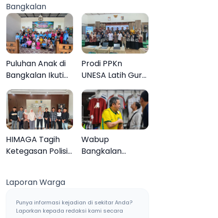
Bangkalan
Muktamar ke-35
Sampang, Tiga
Pengedar
Ditangkap
Puluhan Anak di
Prodi PPKn
Bangkalan Ikuti
UNESA Latih Guru
Lomba Mewarnai
PPKn Bangkalan
Bertema Liburan
dengan
Keluarga
Pembelajaran
Inovasi Teknologi
HIMAGA Tagih
Wabup
Ketegasan Polisi
Bangkalan
Tangani Kasus
Dukung Brazil
Asusila Anak di
Juara Piala Dunia
Laporan Warga
Galis Bangkalan
2026, UMKM
Ketiban Berkah
Punya informasi kejadian di sekitar Anda?
Laporkan kepada redaksi kami secara