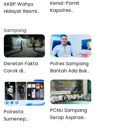
Organisasi
Kenal-Pamit
AKBP Wahyu
Kapolres
Hidayat Resmi
Pamekasan,
Jabat Kapolres
Dandim 0826
Pamekasan,
Sampang
Serahkan
Disambut Tradisi
Cenderamata
Gerbang Pora
untuk AKBP
Hendra
Deretan Fakta
Polres Sampang
Carok di
Bantah Ada Bukti
Sampang, Kakek
Transaksi dalam
60 Tahun Duel
Kasus Rudapaksa
Melawan 2 Pria
Anak 27
Tersangka
PCNU Sampang
Polresta
Serap Aspirasi
Sumenep
Warga MWCNU
Bongkar
Jelang
Jaringan Sabu