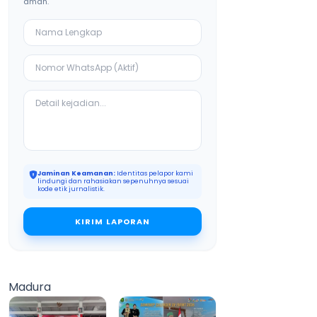
aman.
Jaminan Keamanan:
Identitas pelapor kami
lindungi dan rahasiakan sepenuhnya sesuai
kode etik jurnalistik.
KIRIM LAPORAN
Madura