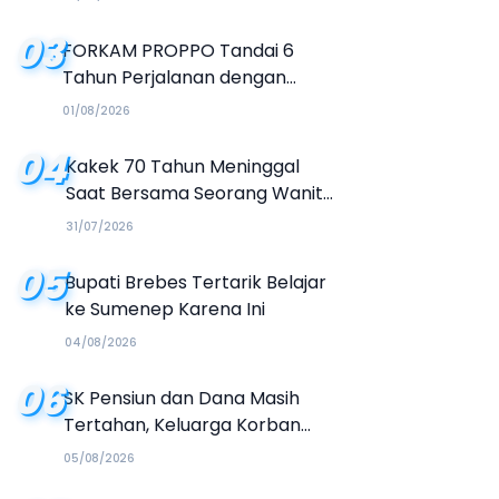
03
FORKAM PROPPO Tandai 6
Tahun Perjalanan dengan
Peluncuran Mars, Hymne, dan
01/08/2026
Buku Organisasi
04
Kakek 70 Tahun Meninggal
Saat Bersama Seorang Wanita
di Hotel Parangtritis
31/07/2026
05
Bupati Brebes Tertarik Belajar
ke Sumenep Karena Ini
04/08/2026
06
SK Pensiun dan Dana Masih
Tertahan, Keluarga Korban
Tagih Janji BRI Sumenep
05/08/2026