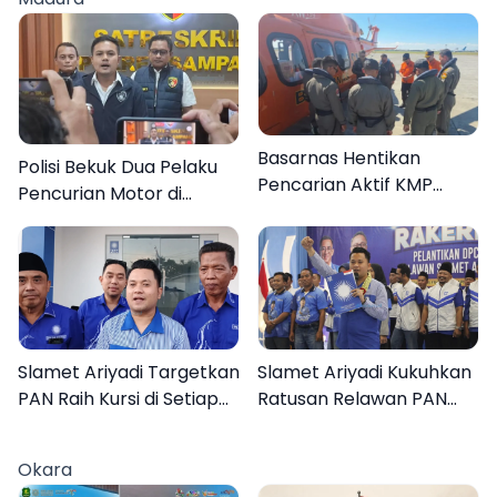
Basarnas Hentikan
Polisi Bekuk Dua Pelaku
Pencarian Aktif KMP
Pencurian Motor di
Mutiara Sentosa II, Empat
Bajrasokah Sampang
Orang Masih Hilang
Slamet Ariyadi Targetkan
Slamet Ariyadi Kukuhkan
PAN Raih Kursi di Setiap
Ratusan Relawan PAN
Dapil Sumenep pada
Sumenep, Targetkan
2029
Gerak Cepat Bantu
Okara
Rakyat