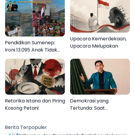
Upacara Kemerdekaan,
Pendidikan Sumenep:
Upacara Melupakan
Ironi 13.095 Anak Tidak
Sekolah Menyaksikan
Semarak Festival
Kalender Event 2026
Retorika Istana dan Piring
Demokrasi yang
Kosong Petani
Tertunda: Saat
Transparansi Menjadi
Tanda Tanya
Berita Terpopuler