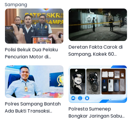
Sampang
Organisasi
Deretan Fakta Carok di
Polisi Bekuk Dua Pelaku
Sampang, Kakek 60
Pencurian Motor di
Tahun Duel Melawan 2
Bajrasokah Sampang
Pria
Polres Sampang Bantah
Polresta Sumenep
Ada Bukti Transaksi
Bongkar Jaringan Sabu
dalam Kasus Rudapaksa
Sampang, Tiga Pengedar
Anak 27 Tersangka
Ditangkap