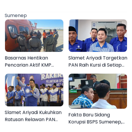
Sumenep
Basarnas Hentikan
Slamet Ariyadi Targetkan
Pencarian Aktif KMP
PAN Raih Kursi di Setiap
Mutiara Sentosa II, Empat
Dapil Sumenep pada
Orang Masih Hilang
2029
Slamet Ariyadi Kukuhkan
Fakta Baru Sidang
Ratusan Relawan PAN
Korupsi BSPS Sumenep,
Sumenep, Targetkan
133 Kuota Bantuan