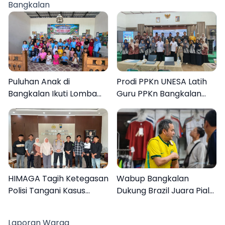
Bangkalan
Puluhan Anak di
Prodi PPKn UNESA Latih
Bangkalan Ikuti Lomba
Guru PPKn Bangkalan
Mewarnai Bertema
dengan Pembelajaran
Liburan Keluarga
Inovasi Teknologi
HIMAGA Tagih Ketegasan
Wabup Bangkalan
Polisi Tangani Kasus
Dukung Brazil Juara Piala
Asusila Anak di Galis
Dunia 2026, UMKM
Bangkalan
Ketiban Berkah
Laporan Warga