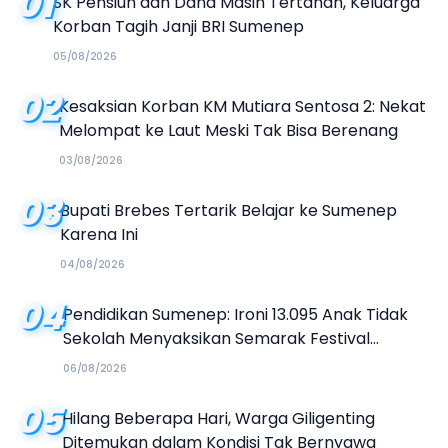
01
SK Pensiun dan Dana Masih Tertahan, Keluarga
Korban Tagih Janji BRI Sumenep
05/08/2026
02
Kesaksian Korban KM Mutiara Sentosa 2: Nekat
Melompat ke Laut Meski Tak Bisa Berenang
03/08/2026
03
Bupati Brebes Tertarik Belajar ke Sumenep
Karena Ini
04/08/2026
04
Pendidikan Sumenep: Ironi 13.095 Anak Tidak
Sekolah Menyaksikan Semarak Festival
Kalender Event 2026
06/08/2026
05
Hilang Beberapa Hari, Warga Giligenting
Ditemukan dalam Kondisi Tak Bernyawa