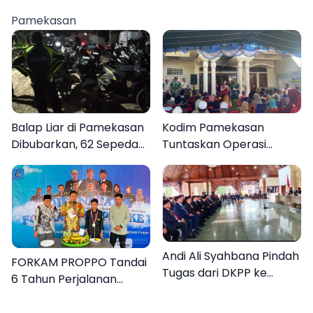
Gerak Cepat Bantu
Berasal dari Kediri
Rakyat
Pamekasan
Balap Liar di Pamekasan
Kodim Pamekasan
Dibubarkan, 62 Sepeda
Tuntaskan Operasi
Motor Diamankan
Katarak Gratis, 160
Warga Kembali Melihat
Lebih Jelas
Andi Ali Syahbana Pindah
FORKAM PROPPO Tandai
Tugas dari DKPP ke
6 Tahun Perjalanan
DPRKP
dengan Peluncuran Mars,
Hymne, dan Buku