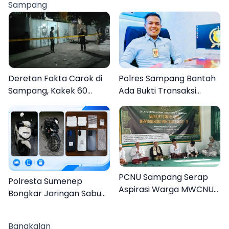
Sampang
AKBP Hendra
Deretan Fakta Carok di
Polres Sampang Bantah
Sampang, Kakek 60
Ada Bukti Transaksi
Tahun Duel Melawan 2
dalam Kasus Rudapaksa
Pria
Anak 27 Tersangka
PCNU Sampang Serap
Polresta Sumenep
Aspirasi Warga MWCNU
Bongkar Jaringan Sabu
Jelang Muktamar ke-35
Sampang, Tiga Pengedar
Ditangkap
Bangkalan