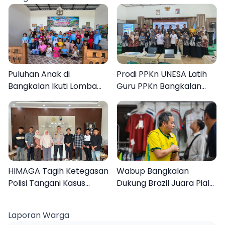
Puluhan Anak di
Prodi PPKn UNESA Latih
Bangkalan Ikuti Lomba
Guru PPKn Bangkalan
Mewarnai Bertema
dengan Pembelajaran
Liburan Keluarga
Inovasi Teknologi
HIMAGA Tagih Ketegasan
Wabup Bangkalan
Polisi Tangani Kasus
Dukung Brazil Juara Piala
Asusila Anak di Galis
Dunia 2026, UMKM
Bangkalan
Ketiban Berkah
Laporan Warga