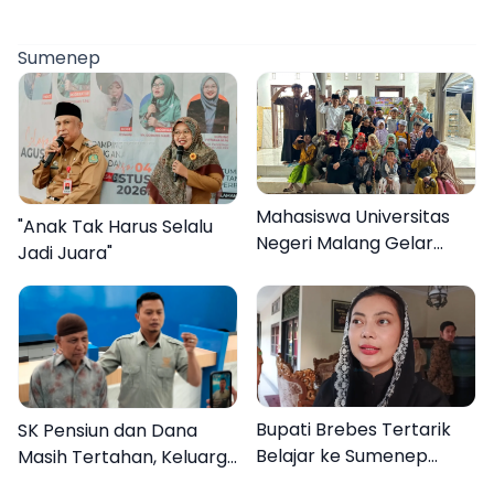
Sumenep
Mahasiswa Universitas
"Anak Tak Harus Selalu
Negeri Malang Gelar
Jadi Juara"
Program MENARA di
Desa Dapenda
Bupati Brebes Tertarik
SK Pensiun dan Dana
Belajar ke Sumenep
Masih Tertahan, Keluarga
Karena Ini
Korban Tagih Janji BRI