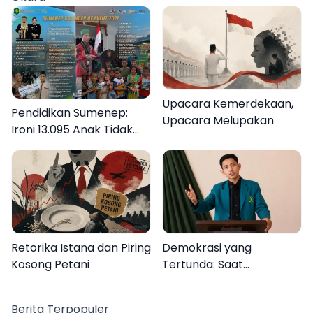
Upacara Kemerdekaan,
Pendidikan Sumenep:
Upacara Melupakan
Ironi 13.095 Anak Tidak
Sekolah Menyaksikan
Semarak Festival
Kalender Event 2026
Retorika Istana dan Piring
Demokrasi yang
Kosong Petani
Tertunda: Saat
Transparansi Menjadi
Tanda Tanya
Berita Terpopuler