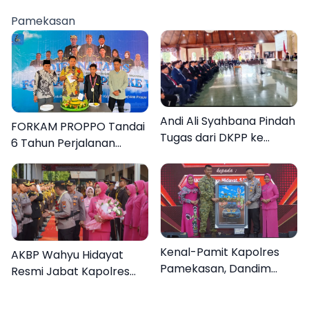
Sumenep
Pamekasan
Andi Ali Syahbana Pindah
FORKAM PROPPO Tandai
Tugas dari DKPP ke
6 Tahun Perjalanan
DPRKP
dengan Peluncuran Mars,
Hymne, dan Buku
Organisasi
Kenal-Pamit Kapolres
AKBP Wahyu Hidayat
Pamekasan, Dandim
Resmi Jabat Kapolres
0826 Serahkan
Pamekasan, Disambut
Cenderamata untuk
Tradisi Gerbang Pora