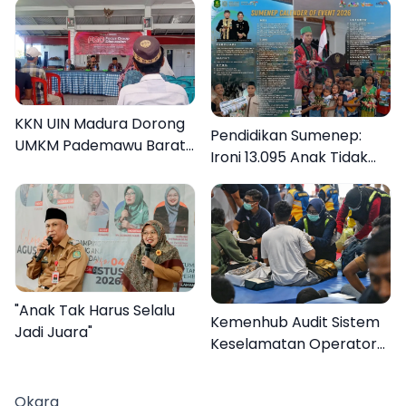
KKN UIN Madura Dorong
Pendidikan Sumenep:
UMKM Pademawu Barat
Ironi 13.095 Anak Tidak
Naik Kelas
Sekolah Menyaksikan
Semarak Festival
Kalender Event 2026
"Anak Tak Harus Selalu
Kemenhub Audit Sistem
Jadi Juara"
Keselamatan Operator
KMP Mutiara Sentosa II
Okara