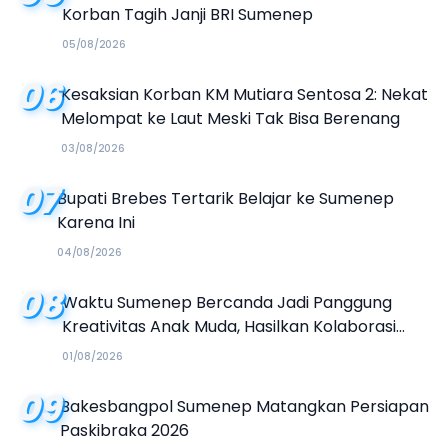
Korban Tagih Janji BRI Sumenep
05/08/2026
06
Kesaksian Korban KM Mutiara Sentosa 2: Nekat
Melompat ke Laut Meski Tak Bisa Berenang
03/08/2026
07
Bupati Brebes Tertarik Belajar ke Sumenep
Karena Ini
04/08/2026
08
Waktu Sumenep Bercanda Jadi Panggung
Kreativitas Anak Muda, Hasilkan Kolaborasi
Industri Kreatif
01/08/2026
09
Bakesbangpol Sumenep Matangkan Persiapan
Paskibraka 2026