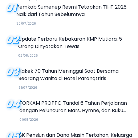
01
Pemkab Sumenep Resmi Tetapkan TIHT 2026,
Naik dari Tahun Sebelumnya
30/07/2026
02
Update Terbaru Kebakaran KMP Mutiara, 5
Orang Dinyatakan Tewas
02/08/2026
03
Kakek 70 Tahun Meninggal Saat Bersama
Seorang Wanita di Hotel Parangtritis
31/07/2026
04
FORKAM PROPPO Tandai 6 Tahun Perjalanan
dengan Peluncuran Mars, Hymne, dan Buku
Organisasi
01/08/2026
05
SK Pensiun dan Dana Masih Tertahan, Keluarga