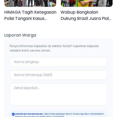
HIMAGA Tagih Ketegasan
Wabup Bangkalan
Polisi Tangani Kasus
Dukung Brazil Juara Piala
Asusila Anak di Galis
Dunia 2026, UMKM
Bangkalan
Ketiban Berkah
Laporan Warga
Punya informasi kejadian di sekitar Anda? Laporkan kepada
redaksi kami secara aman.
Jaminan Keamanan:
Identitas pelapor kami lindungi dan rahasiakan
sepenuhnya sesuai kode etik jurnalistik.