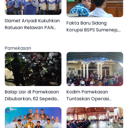
Slamet Ariyadi Kukuhkan
Fakta Baru Sidang
Ratusan Relawan PAN
Korupsi BSPS Sumenep,
Sumenep, Targetkan
133 Kuota Bantuan
Gerak Cepat Bantu
Berasal dari Kediri
Rakyat
Pamekasan
Balap Liar di Pamekasan
Kodim Pamekasan
Dibubarkan, 62 Sepeda
Tuntaskan Operasi
Motor Diamankan
Katarak Gratis, 160
Warga Kembali Melihat
Lebih Jelas