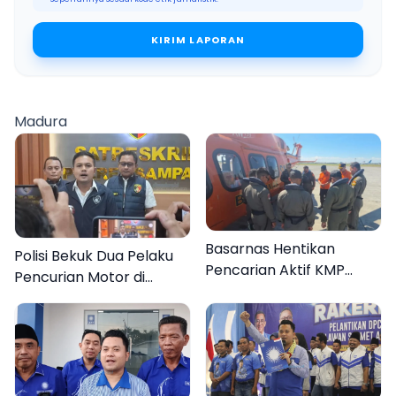
KIRIM LAPORAN
Madura
Basarnas Hentikan
Polisi Bekuk Dua Pelaku
Pencarian Aktif KMP
Pencurian Motor di
Mutiara Sentosa II, Empat
Bajrasokah Sampang
Orang Masih Hilang