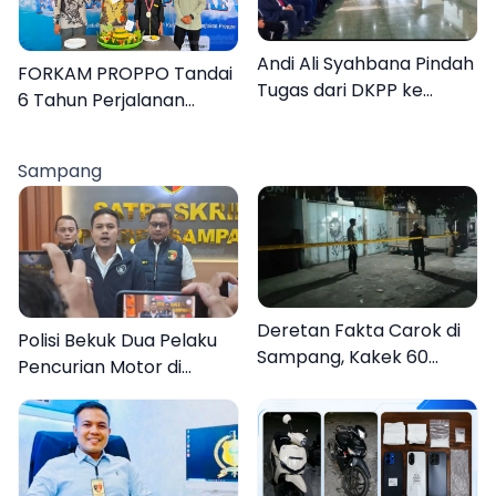
Andi Ali Syahbana Pindah
FORKAM PROPPO Tandai
Tugas dari DKPP ke
6 Tahun Perjalanan
DPRKP
dengan Peluncuran Mars,
Hymne, dan Buku
Sampang
Organisasi
Deretan Fakta Carok di
Polisi Bekuk Dua Pelaku
Sampang, Kakek 60
Pencurian Motor di
Tahun Duel Melawan 2
Bajrasokah Sampang
Pria