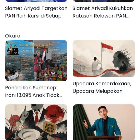
Slamet Ariyadi Targetkan
Slamet Ariyadi Kukuhkan
PAN Raih Kursi di Setiap
Ratusan Relawan PAN
Dapil Sumenep pada
Sumenep, Targetkan
2029
Gerak Cepat Bantu
Okara
Rakyat
Upacara Kemerdekaan,
Pendidikan Sumenep:
Upacara Melupakan
Ironi 13.095 Anak Tidak
Sekolah Menyaksikan
Semarak Festival
Kalender Event 2026