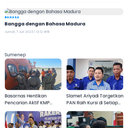
BAHASA
Bangga dengan Bahasa Madura
Jumat, 7 Juli 2023 | 12:12 WIB
Sumenep
Basarnas Hentikan
Slamet Ariyadi Targetkan
Pencarian Aktif KMP
PAN Raih Kursi di Setiap
Mutiara Sentosa II, Empat
Dapil Sumenep pada
Orang Masih Hilang
2029