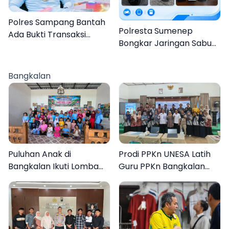
Polres Sampang Bantah
Polresta Sumenep
Ada Bukti Transaksi
Bongkar Jaringan Sabu
dalam Kasus Rudapaksa
Sampang, Tiga Pengedar
Anak 27 Tersangka
Ditangkap
Bangkalan
Puluhan Anak di
Prodi PPKn UNESA Latih
Bangkalan Ikuti Lomba
Guru PPKn Bangkalan
Mewarnai Bertema
dengan Pembelajaran
Liburan Keluarga
Inovasi Teknologi