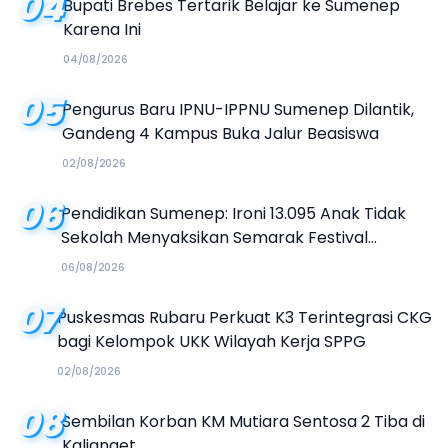
04
Bupati Brebes Tertarik Belajar ke Sumenep
Karena Ini
04/08/2026
05
Pengurus Baru IPNU-IPPNU Sumenep Dilantik,
Gandeng 4 Kampus Buka Jalur Beasiswa
02/08/2026
06
Pendidikan Sumenep: Ironi 13.095 Anak Tidak
Sekolah Menyaksikan Semarak Festival
Kalender Event 2026
06/08/2026
07
Puskesmas Rubaru Perkuat K3 Terintegrasi CKG
bagi Kelompok UKK Wilayah Kerja SPPG
02/08/2026
08
Sembilan Korban KM Mutiara Sentosa 2 Tiba di
Kalianget