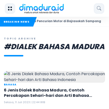
ekuk Dua Pelaku Pencurian Motor di Bajrasokah Sampang
20
BREAKING NEWS
TOPIC ARCHIVE
#DIALEK BAHASA MADURA
BAHASA
6 Jenis Dialek Bahasa Madura, Contoh
Percakapan Sehari-hari dan Arti Bahasa
Indonesia
Selasa, 11 Juli 2023 | 22:44 WIB