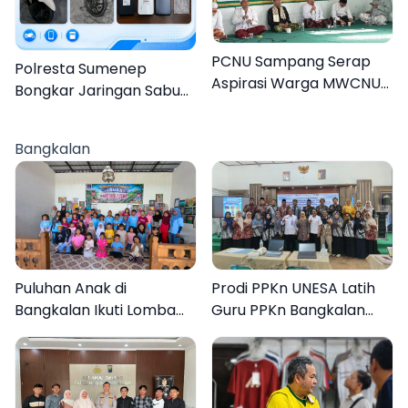
PCNU Sampang Serap
Polresta Sumenep
Aspirasi Warga MWCNU
Bongkar Jaringan Sabu
Jelang Muktamar ke-35
Sampang, Tiga Pengedar
Ditangkap
Bangkalan
Puluhan Anak di
Prodi PPKn UNESA Latih
Bangkalan Ikuti Lomba
Guru PPKn Bangkalan
Mewarnai Bertema
dengan Pembelajaran
Liburan Keluarga
Inovasi Teknologi