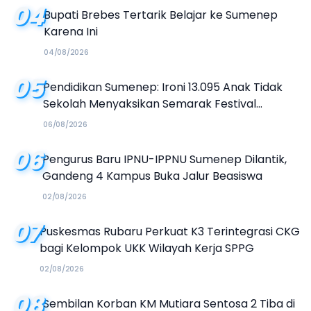
04
Bupati Brebes Tertarik Belajar ke Sumenep
Karena Ini
04/08/2026
05
Pendidikan Sumenep: Ironi 13.095 Anak Tidak
Sekolah Menyaksikan Semarak Festival
Kalender Event 2026
06/08/2026
06
Pengurus Baru IPNU-IPPNU Sumenep Dilantik,
Gandeng 4 Kampus Buka Jalur Beasiswa
02/08/2026
07
Puskesmas Rubaru Perkuat K3 Terintegrasi CKG
bagi Kelompok UKK Wilayah Kerja SPPG
02/08/2026
08
Sembilan Korban KM Mutiara Sentosa 2 Tiba di