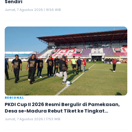
Sendiri
Jumat, 7 Agustus 2026 | 18:56 WIB
REGIONAL
PKDI Cup II 2026 Resmi Bergulir di Pamekasan,
Desa se-Madura Rebut Tiket ke Tingkat
Nasional
Jumat, 7 Agustus 2026 | 17:53 WIB