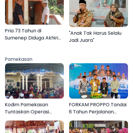
Pria 73 Tahun di
"Anak Tak Harus Selalu
Sumenep Diduga Akhiri
Jadi Juara"
Hidup Sendiri
Pamekasan
Kodim Pamekasan
FORKAM PROPPO Tandai
Tuntaskan Operasi
6 Tahun Perjalanan
Katarak Gratis, 160
dengan Peluncuran Mars,
Warga Kembali Melihat
Hymne, dan Buku