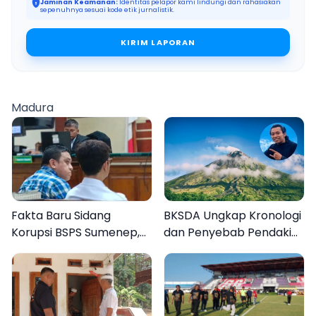
Jaminan Keamanan:
Identitas pelapor kami lindungi dan rahasiakan
sepenuhnya sesuai kode etik jurnalistik.
KIRIM LAPORAN
Madura
Fakta Baru Sidang
BKSDA Ungkap Kronologi
Korupsi BSPS Sumenep,
dan Penyebab Pendaki
133 Kuota Bantuan
asal Sumenep Meninggal
Berasal dari Kediri
di Gunung Argopuro