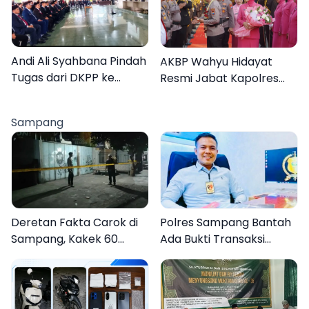
Lebih Jelas
Organisasi
Andi Ali Syahbana Pindah
AKBP Wahyu Hidayat
Tugas dari DKPP ke
Resmi Jabat Kapolres
DPRKP
Pamekasan, Disambut
Tradisi Gerbang Pora
Sampang
Deretan Fakta Carok di
Polres Sampang Bantah
Sampang, Kakek 60
Ada Bukti Transaksi
Tahun Duel Melawan 2
dalam Kasus Rudapaksa
Pria
Anak 27 Tersangka