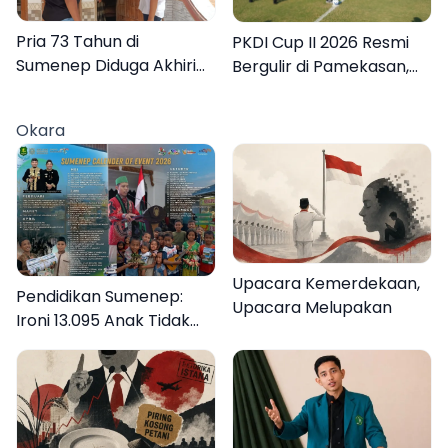
Pria 73 Tahun di
PKDI Cup II 2026 Resmi
Sumenep Diduga Akhiri
Bergulir di Pamekasan,
Hidup Sendiri
Desa se-Madura Rebut
Tiket ke Tingkat Nasional
Okara
Upacara Kemerdekaan,
Pendidikan Sumenep:
Upacara Melupakan
Ironi 13.095 Anak Tidak
Sekolah Menyaksikan
Semarak Festival
Kalender Event 2026