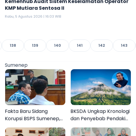
Kemenhub Audit Sistem Keselamatan Operator
KMP Mutiara Sentosa II
Rabu, 5 Agustus 2026 | 16:03 WIB
138
139
140
141
142
143
Sumenep
Fakta Baru Sidang
BKSDA Ungkap Kronologi
Korupsi BSPS Sumenep,
dan Penyebab Pendaki
133 Kuota Bantuan
asal Sumenep Meninggal
Berasal dari Kediri
di Gunung Argopuro