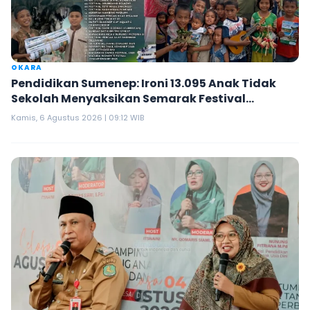
OKARA
Pendidikan Sumenep: Ironi 13.095 Anak Tidak
Sekolah Menyaksikan Semarak Festival
Kalender Event 2026
Kamis, 6 Agustus 2026 | 09:12 WIB