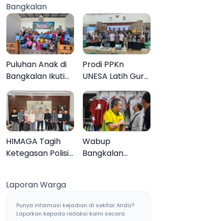
Bangkalan
Muktamar ke-35
Sampang, Tiga
Pengedar
Ditangkap
Puluhan Anak di
Prodi PPKn
Bangkalan Ikuti
UNESA Latih Guru
Lomba Mewarnai
PPKn Bangkalan
Bertema Liburan
dengan
Keluarga
Pembelajaran
Inovasi Teknologi
HIMAGA Tagih
Wabup
Ketegasan Polisi
Bangkalan
Tangani Kasus
Dukung Brazil
Asusila Anak di
Juara Piala Dunia
Laporan Warga
Galis Bangkalan
2026, UMKM
Ketiban Berkah
Punya informasi kejadian di sekitar Anda?
Laporkan kepada redaksi kami secara