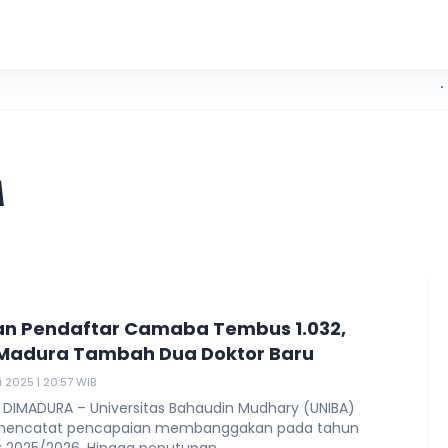
KKN UIN 
A
n Pendaftar Camaba Tembus 1.032,
Madura Tambah Dua Doktor Baru
i 2025 | 20:57 WIB
 DIMADURA – Universitas Bahaudin Mudhary (UNIBA)
mencatat pencapaian membanggakan pada tahun