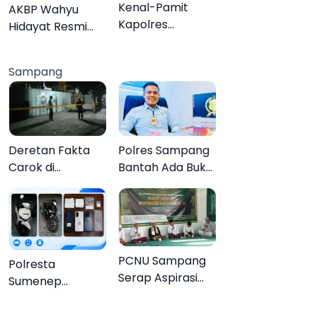
Organisasi
Kenal-Pamit
AKBP Wahyu
Kapolres
Hidayat Resmi
Pamekasan,
Jabat Kapolres
Dandim 0826
Pamekasan,
Sampang
Serahkan
Disambut Tradisi
Cenderamata
Gerbang Pora
untuk AKBP
Hendra
Deretan Fakta
Polres Sampang
Carok di
Bantah Ada Bukti
Sampang, Kakek
Transaksi dalam
60 Tahun Duel
Kasus Rudapaksa
Melawan 2 Pria
Anak 27
Tersangka
PCNU Sampang
Polresta
Serap Aspirasi
Sumenep
Warga MWCNU
Bongkar
Jelang
Jaringan Sabu