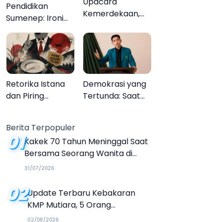
Upacara
Pendidikan
Kemerdekaan,
Sumenep: Ironi
Upacara
13.095 Anak Tidak
Melupakan
Sekolah
Menyaksikan
Semarak Festival
Kalender Event
Retorika Istana
Demokrasi yang
2026
dan Piring
Tertunda: Saat
Kosong Petani
Transparansi
Menjadi Tanda
Berita Terpopuler
Tanya
01
Kakek 70 Tahun Meninggal Saat
Bersama Seorang Wanita di
Hotel Parangtritis
31/07/2026
02
Update Terbaru Kebakaran
KMP Mutiara, 5 Orang
Dinyatakan Tewas
02/08/2026