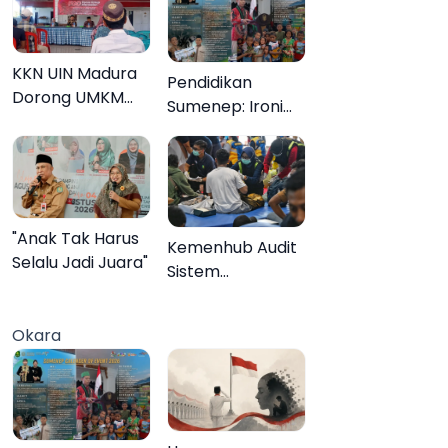
KKN UIN Madura
Pendidikan
Dorong UMKM
Sumenep: Ironi
Pademawu Barat
13.095 Anak Tidak
Naik Kelas
Sekolah
Menyaksikan
Semarak Festival
Kalender Event
"Anak Tak Harus
Kemenhub Audit
2026
Selalu Jadi Juara"
Sistem
Keselamatan
Operator KMP
Okara
Mutiara Sentosa
II