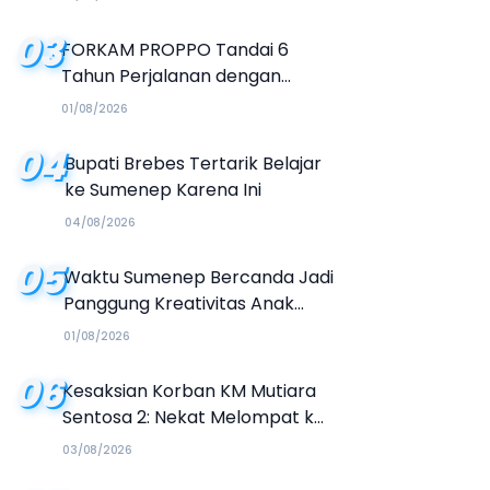
03
FORKAM PROPPO Tandai 6
Tahun Perjalanan dengan
Peluncuran Mars, Hymne, dan
01/08/2026
Buku Organisasi
04
Bupati Brebes Tertarik Belajar
ke Sumenep Karena Ini
04/08/2026
05
Waktu Sumenep Bercanda Jadi
Panggung Kreativitas Anak
Muda, Hasilkan Kolaborasi
01/08/2026
Industri Kreatif
06
Kesaksian Korban KM Mutiara
Sentosa 2: Nekat Melompat ke
Laut Meski Tak Bisa Berenang
03/08/2026