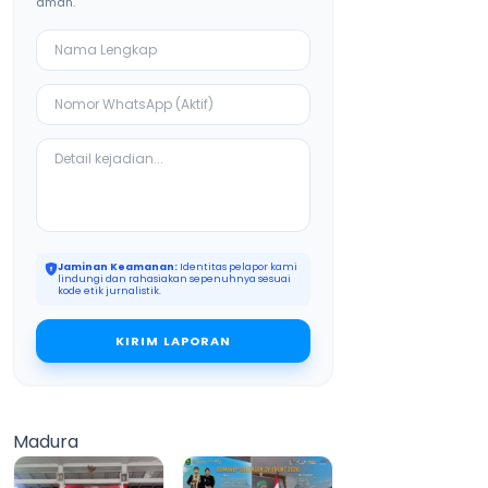
aman.
Jaminan Keamanan:
Identitas pelapor kami
lindungi dan rahasiakan sepenuhnya sesuai
kode etik jurnalistik.
KIRIM LAPORAN
Madura