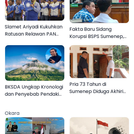
Slamet Ariyadi Kukuhkan
Fakta Baru Sidang
Ratusan Relawan PAN
Korupsi BSPS Sumenep,
Sumenep, Targetkan
133 Kuota Bantuan
Gerak Cepat Bantu
Berasal dari Kediri
Rakyat
Pria 73 Tahun di
BKSDA Ungkap Kronologi
Sumenep Diduga Akhiri
dan Penyebab Pendaki
Hidup Sendiri
asal Sumenep Meninggal
di Gunung Argopuro
Okara