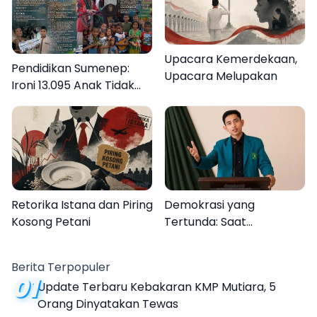
Upacara Kemerdekaan,
Pendidikan Sumenep:
Upacara Melupakan
Ironi 13.095 Anak Tidak
Sekolah Menyaksikan
Semarak Festival
Kalender Event 2026
Retorika Istana dan Piring
Demokrasi yang
Kosong Petani
Tertunda: Saat
Transparansi Menjadi
Tanda Tanya
Berita Terpopuler
01
Update Terbaru Kebakaran KMP Mutiara, 5
Orang Dinyatakan Tewas