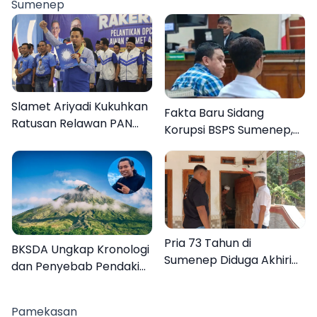
Sumenep
Slamet Ariyadi Kukuhkan
Fakta Baru Sidang
Ratusan Relawan PAN
Korupsi BSPS Sumenep,
Sumenep, Targetkan
133 Kuota Bantuan
Gerak Cepat Bantu
Berasal dari Kediri
Rakyat
Pria 73 Tahun di
BKSDA Ungkap Kronologi
Sumenep Diduga Akhiri
dan Penyebab Pendaki
Hidup Sendiri
asal Sumenep Meninggal
di Gunung Argopuro
Pamekasan