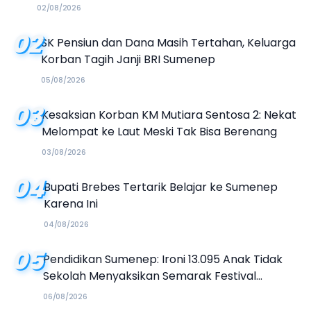
02/08/2026
02
SK Pensiun dan Dana Masih Tertahan, Keluarga
Korban Tagih Janji BRI Sumenep
05/08/2026
03
Kesaksian Korban KM Mutiara Sentosa 2: Nekat
Melompat ke Laut Meski Tak Bisa Berenang
03/08/2026
04
Bupati Brebes Tertarik Belajar ke Sumenep
Karena Ini
04/08/2026
05
Pendidikan Sumenep: Ironi 13.095 Anak Tidak
Sekolah Menyaksikan Semarak Festival
Kalender Event 2026
06/08/2026