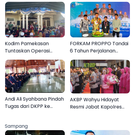
Kodim Pamekasan
FORKAM PROPPO Tandai
Tuntaskan Operasi
6 Tahun Perjalanan
Katarak Gratis, 160
dengan Peluncuran Mars,
Warga Kembali Melihat
Hymne, dan Buku
Lebih Jelas
Organisasi
Andi Ali Syahbana Pindah
AKBP Wahyu Hidayat
Tugas dari DKPP ke
Resmi Jabat Kapolres
DPRKP
Pamekasan, Disambut
Tradisi Gerbang Pora
Sampang