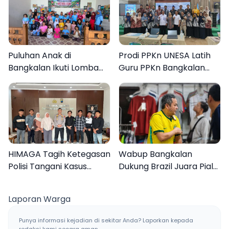
Puluhan Anak di
Prodi PPKn UNESA Latih
Bangkalan Ikuti Lomba
Guru PPKn Bangkalan
Mewarnai Bertema
dengan Pembelajaran
Liburan Keluarga
Inovasi Teknologi
HIMAGA Tagih Ketegasan
Wabup Bangkalan
Polisi Tangani Kasus
Dukung Brazil Juara Piala
Asusila Anak di Galis
Dunia 2026, UMKM
Bangkalan
Ketiban Berkah
Laporan Warga
Punya informasi kejadian di sekitar Anda? Laporkan kepada