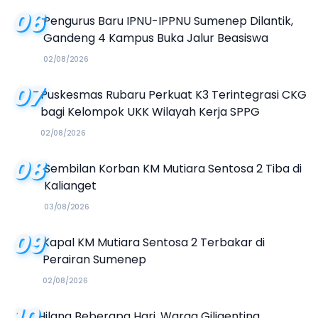
06
Pengurus Baru IPNU-IPPNU Sumenep Dilantik,
Gandeng 4 Kampus Buka Jalur Beasiswa
02/08/2026
07
Puskesmas Rubaru Perkuat K3 Terintegrasi CKG
bagi Kelompok UKK Wilayah Kerja SPPG
02/08/2026
08
Sembilan Korban KM Mutiara Sentosa 2 Tiba di
Kalianget
03/08/2026
09
Kapal KM Mutiara Sentosa 2 Terbakar di
Perairan Sumenep
02/08/2026
10
Hilang Beberapa Hari, Warga Giligenting