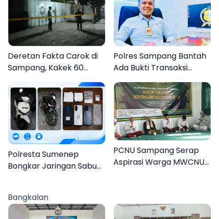
Deretan Fakta Carok di
Polres Sampang Bantah
Sampang, Kakek 60
Ada Bukti Transaksi
Tahun Duel Melawan 2
dalam Kasus Rudapaksa
Pria
Anak 27 Tersangka
PCNU Sampang Serap
Polresta Sumenep
Aspirasi Warga MWCNU
Bongkar Jaringan Sabu
Jelang Muktamar ke-35
Sampang, Tiga Pengedar
Ditangkap
Bangkalan