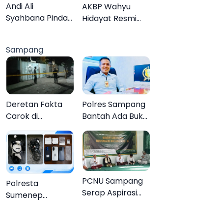
Lebih Jelas
Organisasi
Andi Ali
AKBP Wahyu
Syahbana Pindah
Hidayat Resmi
Tugas dari DKPP
Jabat Kapolres
ke DPRKP
Pamekasan,
Sampang
Disambut Tradisi
Gerbang Pora
Deretan Fakta
Polres Sampang
Carok di
Bantah Ada Bukti
Sampang, Kakek
Transaksi dalam
60 Tahun Duel
Kasus Rudapaksa
Melawan 2 Pria
Anak 27
Tersangka
PCNU Sampang
Polresta
Serap Aspirasi
Sumenep
Warga MWCNU
Bongkar
Jelang
Jaringan Sabu