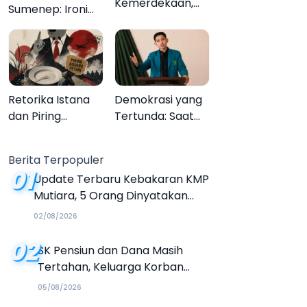
Kemerdekaan,
Sumenep: Ironi
Upacara
13.095 Anak Tidak
Melupakan
Sekolah
Menyaksikan
Semarak Festival
Kalender Event
Retorika Istana
Demokrasi yang
2026
dan Piring
Tertunda: Saat
Kosong Petani
Transparansi
Menjadi Tanda
Berita Terpopuler
Tanya
01
Update Terbaru Kebakaran KMP
Mutiara, 5 Orang Dinyatakan
Tewas
02/08/2026
02
SK Pensiun dan Dana Masih
Tertahan, Keluarga Korban
Tagih Janji BRI Sumenep
05/08/2026