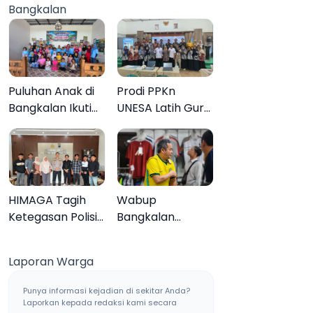
Bangkalan
Muktamar ke-35
Sampang, Tiga
Pengedar
Ditangkap
Puluhan Anak di
Prodi PPKn
Bangkalan Ikuti
UNESA Latih Guru
Lomba Mewarnai
PPKn Bangkalan
Bertema Liburan
dengan
Keluarga
Pembelajaran
Inovasi Teknologi
HIMAGA Tagih
Wabup
Ketegasan Polisi
Bangkalan
Tangani Kasus
Dukung Brazil
Asusila Anak di
Juara Piala Dunia
Laporan Warga
Galis Bangkalan
2026, UMKM
Ketiban Berkah
Punya informasi kejadian di sekitar Anda?
Laporkan kepada redaksi kami secara