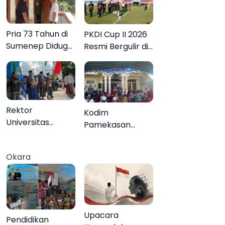
Pria 73 Tahun di
PKDI Cup II 2026
Sumenep Diduga
Resmi Bergulir di
Akhiri Hidup
Pamekasan,
Sendiri
Desa se-Madura
Rebut Tiket ke
Tingkat Nasional
Rektor
Kodim
Universitas
Pamekasan
Annuqayah
Tuntaskan
Lepas 22 Peserta
Operasi Katarak
Okara
KKN Internasional
Gratis, 160 Warga
ke Tanah Suci
Kembali Melihat
dan Jeddah
Lebih Jelas
Upacara
Pendidikan