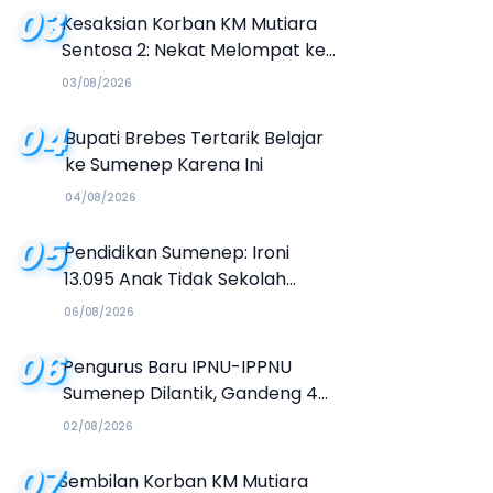
03
Kesaksian Korban KM Mutiara
Sentosa 2: Nekat Melompat ke
Laut Meski Tak Bisa Berenang
03/08/2026
04
Bupati Brebes Tertarik Belajar
ke Sumenep Karena Ini
04/08/2026
05
Pendidikan Sumenep: Ironi
13.095 Anak Tidak Sekolah
Menyaksikan Semarak Festival
06/08/2026
Kalender Event 2026
06
Pengurus Baru IPNU-IPPNU
Sumenep Dilantik, Gandeng 4
Kampus Buka Jalur Beasiswa
02/08/2026
07
Sembilan Korban KM Mutiara