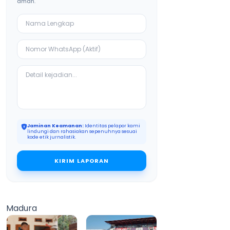
aman.
Jaminan Keamanan:
Identitas pelapor kami
lindungi dan rahasiakan sepenuhnya sesuai
kode etik jurnalistik.
KIRIM LAPORAN
Madura