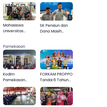
Sendiri
Mahasiswa
SK Pensiun dan
Universitas
Dana Masih
Negeri Malang
Tertahan,
Gelar Program
Keluarga Korban
Pamekasan
MENARA di Desa
Tagih Janji BRI
Dapenda
Sumenep
Kodim
FORKAM PROPPO
Pamekasan
Tandai 6 Tahun
Tuntaskan
Perjalanan
Operasi Katarak
dengan
Gratis, 160 Warga
Peluncuran Mars,
Kembali Melihat
Hymne, dan Buku