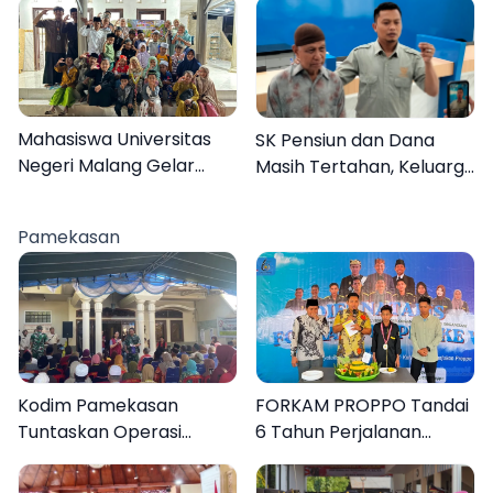
Mahasiswa Universitas
SK Pensiun dan Dana
Negeri Malang Gelar
Masih Tertahan, Keluarga
Program MENARA di
Korban Tagih Janji BRI
Desa Dapenda
Sumenep
Pamekasan
Kodim Pamekasan
FORKAM PROPPO Tandai
Tuntaskan Operasi
6 Tahun Perjalanan
Katarak Gratis, 160
dengan Peluncuran Mars,
Warga Kembali Melihat
Hymne, dan Buku