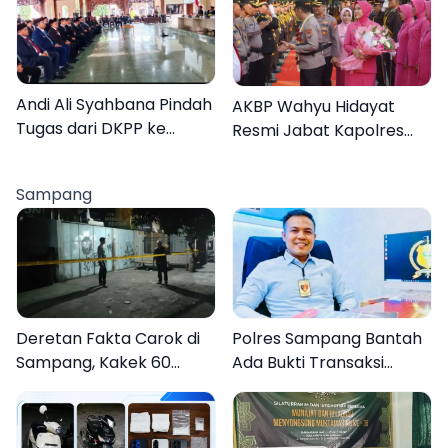
Lebih Jelas
Organisasi
Andi Ali Syahbana Pindah
AKBP Wahyu Hidayat
Tugas dari DKPP ke
Resmi Jabat Kapolres
DPRKP
Pamekasan, Disambut
Tradisi Gerbang Pora
Sampang
Deretan Fakta Carok di
Polres Sampang Bantah
Sampang, Kakek 60
Ada Bukti Transaksi
Tahun Duel Melawan 2
dalam Kasus Rudapaksa
Pria
Anak 27 Tersangka