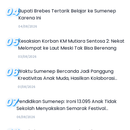
04
Bupati Brebes Tertarik Belajar ke Sumenep
Karena Ini
04/08/2026
05
Kesaksian Korban KM Mutiara Sentosa 2: Nekat
Melompat ke Laut Meski Tak Bisa Berenang
03/08/2026
06
Waktu Sumenep Bercanda Jadi Panggung
Kreativitas Anak Muda, Hasilkan Kolaborasi
Industri Kreatif
01/08/2026
07
Pendidikan Sumenep: Ironi 13.095 Anak Tidak
Sekolah Menyaksikan Semarak Festival
Kalender Event 2026
06/08/2026