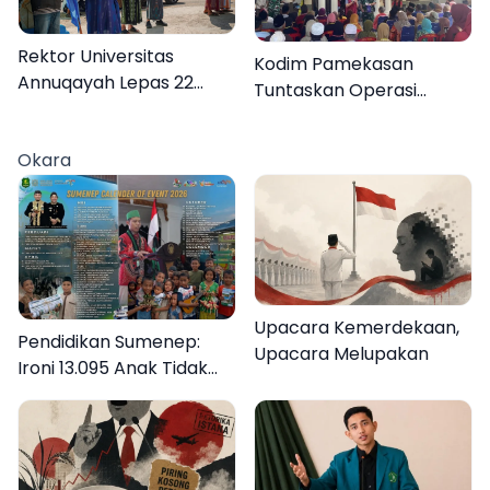
Rektor Universitas
Kodim Pamekasan
Annuqayah Lepas 22
Tuntaskan Operasi
Peserta KKN
Katarak Gratis, 160
Internasional ke Tanah
Warga Kembali Melihat
Okara
Suci dan Jeddah
Lebih Jelas
Upacara Kemerdekaan,
Pendidikan Sumenep:
Upacara Melupakan
Ironi 13.095 Anak Tidak
Sekolah Menyaksikan
Semarak Festival
Kalender Event 2026