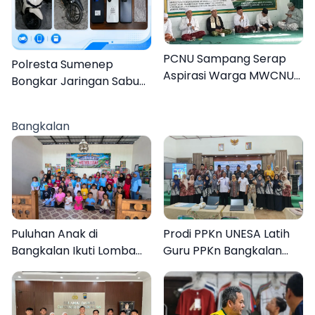
PCNU Sampang Serap
Polresta Sumenep
Aspirasi Warga MWCNU
Bongkar Jaringan Sabu
Jelang Muktamar ke-35
Sampang, Tiga Pengedar
Ditangkap
Bangkalan
Puluhan Anak di
Prodi PPKn UNESA Latih
Bangkalan Ikuti Lomba
Guru PPKn Bangkalan
Mewarnai Bertema
dengan Pembelajaran
Liburan Keluarga
Inovasi Teknologi