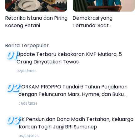
Retorika Istana dan Piring
Demokrasi yang
Kosong Petani
Tertunda: Saat
Transparansi Menjadi
Tanda Tanya
Berita Terpopuler
01
Update Terbaru Kebakaran KMP Mutiara, 5
Orang Dinyatakan Tewas
02/08/2026
02
FORKAM PROPPO Tandai 6 Tahun Perjalanan
dengan Peluncuran Mars, Hymne, dan Buku
Organisasi
01/08/2026
03
SK Pensiun dan Dana Masih Tertahan, Keluarga
Korban Tagih Janji BRI Sumenep
05/08/2026