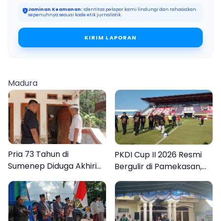
Jaminan Keamanan:
Identitas pelapor kami lindungi dan rahasiakan
sepenuhnya sesuai kode etik jurnalistik.
KIRIM LAPORAN
Madura
Pria 73 Tahun di
PKDI Cup II 2026 Resmi
Sumenep Diduga Akhiri
Bergulir di Pamekasan,
Hidup Sendiri
Desa se-Madura Rebut
Tiket ke Tingkat Nasional