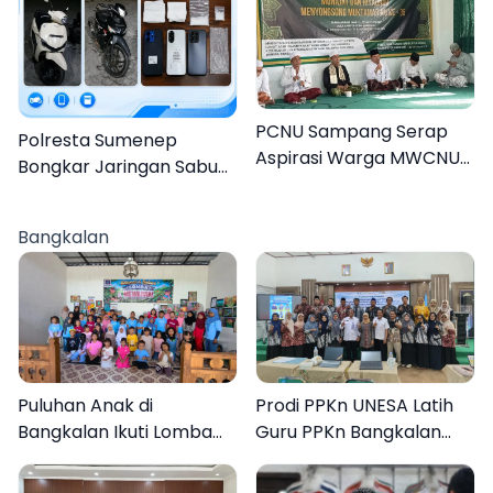
PCNU Sampang Serap
Polresta Sumenep
Aspirasi Warga MWCNU
Bongkar Jaringan Sabu
Jelang Muktamar ke-35
Sampang, Tiga Pengedar
Ditangkap
Bangkalan
Puluhan Anak di
Prodi PPKn UNESA Latih
Bangkalan Ikuti Lomba
Guru PPKn Bangkalan
Mewarnai Bertema
dengan Pembelajaran
Liburan Keluarga
Inovasi Teknologi