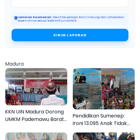
Jaminan Keamanan:
Identitas pelapor kami lindungi dan rahasiakan
sepenuhnya sesuai kode etik jurnalistik.
KIRIM LAPORAN
Madura
KKN UIN Madura Dorong
Pendidikan Sumenep:
UMKM Pademawu Barat
Ironi 13.095 Anak Tidak
Naik Kelas
Sekolah Menyaksikan
Semarak Festival