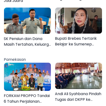
Jadi Juara"
Program MENARA di
Desa Dapenda
Bupati Brebes Tertarik
SK Pensiun dan Dana
Belajar ke Sumenep
Masih Tertahan, Keluarga
Karena Ini
Korban Tagih Janji BRI
Sumenep
Pamekasan
Andi Ali Syahbana Pindah
FORKAM PROPPO Tandai
Tugas dari DKPP ke
6 Tahun Perjalanan
DPRKP