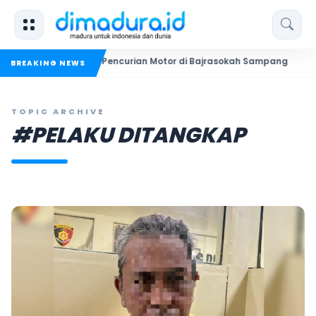
kuk Dua Pelaku Pencurian Motor di Bajrasokah Sampang
20 P
BREAKING NEWS
TOPIC ARCHIVE
#PELAKU DITANGKAP