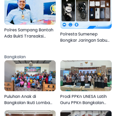
Polres Sampang Bantah
Polresta Sumenep
Ada Bukti Transaksi
Bongkar Jaringan Sabu
dalam Kasus Rudapaksa
Sampang, Tiga Pengedar
Anak 27 Tersangka
Ditangkap
Bangkalan
Puluhan Anak di
Prodi PPKn UNESA Latih
Bangkalan Ikuti Lomba
Guru PPKn Bangkalan
Mewarnai Bertema
dengan Pembelajaran
Liburan Keluarga
Inovasi Teknologi