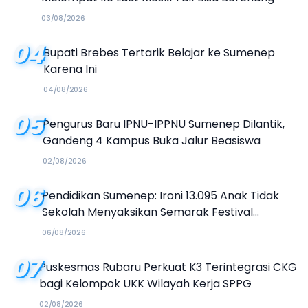
03/08/2026
04
Bupati Brebes Tertarik Belajar ke Sumenep
Karena Ini
04/08/2026
05
Pengurus Baru IPNU-IPPNU Sumenep Dilantik,
Gandeng 4 Kampus Buka Jalur Beasiswa
02/08/2026
06
Pendidikan Sumenep: Ironi 13.095 Anak Tidak
Sekolah Menyaksikan Semarak Festival
Kalender Event 2026
06/08/2026
07
Puskesmas Rubaru Perkuat K3 Terintegrasi CKG
bagi Kelompok UKK Wilayah Kerja SPPG
02/08/2026