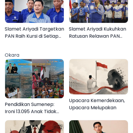
Slamet Ariyadi Targetkan
Slamet Ariyadi Kukuhkan
PAN Raih Kursi di Setiap
Ratusan Relawan PAN
Dapil Sumenep pada
Sumenep, Targetkan
2029
Gerak Cepat Bantu
Okara
Rakyat
Upacara Kemerdekaan,
Pendidikan Sumenep:
Upacara Melupakan
Ironi 13.095 Anak Tidak
Sekolah Menyaksikan
Semarak Festival
Kalender Event 2026