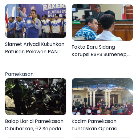
Mutiara Sentosa II, Empat
Dapil Sumenep pada
Orang Masih Hilang
2029
Slamet Ariyadi Kukuhkan
Fakta Baru Sidang
Ratusan Relawan PAN
Korupsi BSPS Sumenep,
Sumenep, Targetkan
133 Kuota Bantuan
Gerak Cepat Bantu
Berasal dari Kediri
Rakyat
Pamekasan
Balap Liar di Pamekasan
Kodim Pamekasan
Dibubarkan, 62 Sepeda
Tuntaskan Operasi
Motor Diamankan
Katarak Gratis, 160