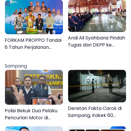
Warga Kembali Melihat
Lebih Jelas
Andi Ali Syahbana Pindah
FORKAM PROPPO Tandai
Tugas dari DKPP ke
6 Tahun Perjalanan
DPRKP
dengan Peluncuran Mars,
Hymne, dan Buku
Sampang
Organisasi
Deretan Fakta Carok di
Polisi Bekuk Dua Pelaku
Sampang, Kakek 60
Pencurian Motor di
Tahun Duel Melawan 2
Bajrasokah Sampang
Pria