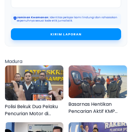
Jaminan Keamanan:
Identitas pelapor kami lindungi dan rahasiakan
sepenuhnya sesuai kode etik jurnalistik.
KIRIM LAPORAN
Madura
Basarnas Hentikan
Polisi Bekuk Dua Pelaku
Pencarian Aktif KMP
Pencurian Motor di
Mutiara Sentosa II, Empat
Bajrasokah Sampang
Orang Masih Hilang