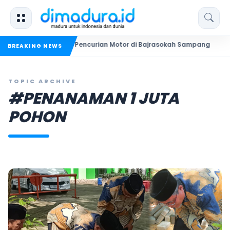
kuk Dua Pelaku Pencurian Motor di Bajrasokah Sampang
20 P
BREAKING NEWS
TOPIC ARCHIVE
#PENANAMAN 1 JUTA
POHON