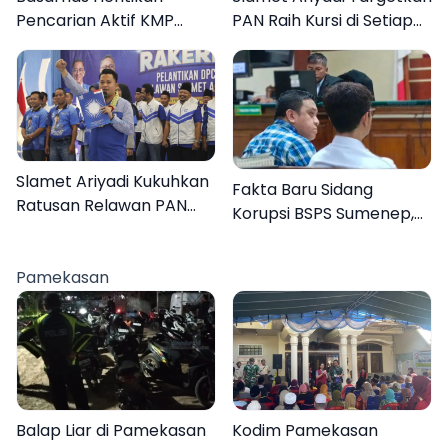
Pencarian Aktif KMP
PAN Raih Kursi di Setiap
Mutiara Sentosa II, Empat
Dapil Sumenep pada
Orang Masih Hilang
2029
Slamet Ariyadi Kukuhkan
Fakta Baru Sidang
Ratusan Relawan PAN
Korupsi BSPS Sumenep,
Sumenep, Targetkan
133 Kuota Bantuan
Gerak Cepat Bantu
Berasal dari Kediri
Rakyat
Pamekasan
Balap Liar di Pamekasan
Kodim Pamekasan