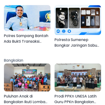
Tahun Duel Melawan 2
Bajrasokah Sampang
Pria
Polres Sampang Bantah
Polresta Sumenep
Ada Bukti Transaksi
Bongkar Jaringan Sabu
dalam Kasus Rudapaksa
Sampang, Tiga Pengedar
Anak 27 Tersangka
Ditangkap
Bangkalan
Puluhan Anak di
Prodi PPKn UNESA Latih
Bangkalan Ikuti Lomba
Guru PPKn Bangkalan