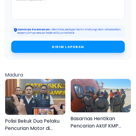
Jaminan Keamanan:
Identitas pelapor kami lindungi dan rahasiakan
sepenuhnya sesuai kode etik jurnalistik.
KIRIM LAPORAN
Madura
Basarnas Hentikan
Polisi Bekuk Dua Pelaku
Pencarian Aktif KMP
Pencurian Motor di
Mutiara Sentosa II, Empat
Bajrasokah Sampang