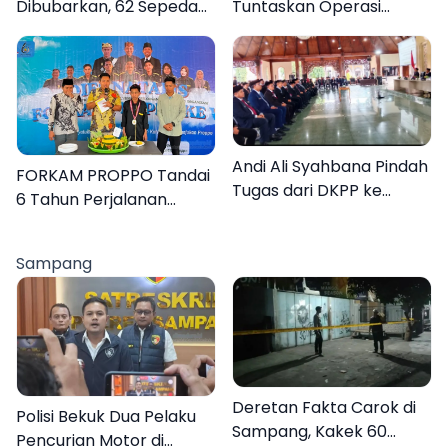
Dibubarkan, 62 Sepeda
Tuntaskan Operasi
Motor Diamankan
Katarak Gratis, 160
Warga Kembali Melihat
Lebih Jelas
Andi Ali Syahbana Pindah
FORKAM PROPPO Tandai
Tugas dari DKPP ke
6 Tahun Perjalanan
DPRKP
dengan Peluncuran Mars,
Hymne, dan Buku
Sampang
Organisasi
Deretan Fakta Carok di
Polisi Bekuk Dua Pelaku
Sampang, Kakek 60
Pencurian Motor di