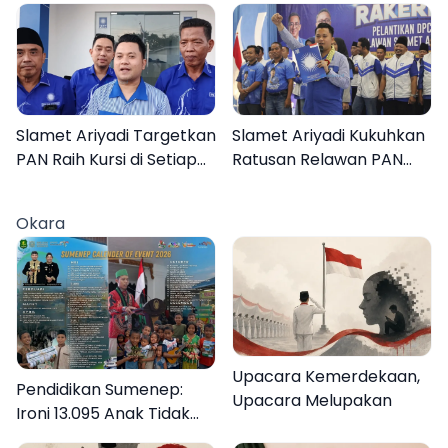
Orang Masih Hilang
Slamet Ariyadi Targetkan
Slamet Ariyadi Kukuhkan
PAN Raih Kursi di Setiap
Ratusan Relawan PAN
Dapil Sumenep pada
Sumenep, Targetkan
2029
Gerak Cepat Bantu
Okara
Rakyat
Upacara Kemerdekaan,
Pendidikan Sumenep:
Upacara Melupakan
Ironi 13.095 Anak Tidak
Sekolah Menyaksikan