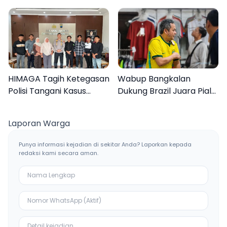
Mewarnai Bertema
dengan Pembelajaran
Liburan Keluarga
Inovasi Teknologi
HIMAGA Tagih Ketegasan
Wabup Bangkalan
Polisi Tangani Kasus
Dukung Brazil Juara Piala
Asusila Anak di Galis
Dunia 2026, UMKM
Bangkalan
Ketiban Berkah
Laporan Warga
Punya informasi kejadian di sekitar Anda? Laporkan kepada
redaksi kami secara aman.