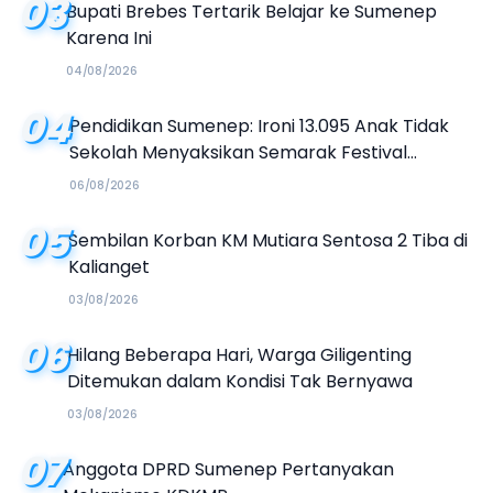
03
Bupati Brebes Tertarik Belajar ke Sumenep
Karena Ini
04/08/2026
04
Pendidikan Sumenep: Ironi 13.095 Anak Tidak
Sekolah Menyaksikan Semarak Festival
Kalender Event 2026
06/08/2026
05
Sembilan Korban KM Mutiara Sentosa 2 Tiba di
Kalianget
03/08/2026
06
Hilang Beberapa Hari, Warga Giligenting
Ditemukan dalam Kondisi Tak Bernyawa
03/08/2026
07
Anggota DPRD Sumenep Pertanyakan