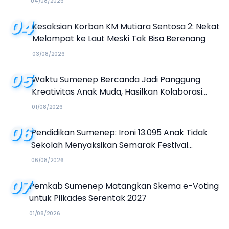
04/08/2026
04
Kesaksian Korban KM Mutiara Sentosa 2: Nekat
Melompat ke Laut Meski Tak Bisa Berenang
03/08/2026
05
Waktu Sumenep Bercanda Jadi Panggung
Kreativitas Anak Muda, Hasilkan Kolaborasi
Industri Kreatif
01/08/2026
06
Pendidikan Sumenep: Ironi 13.095 Anak Tidak
Sekolah Menyaksikan Semarak Festival
Kalender Event 2026
06/08/2026
07
Pemkab Sumenep Matangkan Skema e-Voting
untuk Pilkades Serentak 2027
01/08/2026