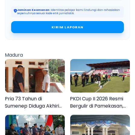
Jaminan Keamanan:
Identitas pelapor kami lindungi dan rahasiakan
sepenuhnya sesuai kode etik jurnalistik.
KIRIM LAPORAN
Madura
Pria 73 Tahun di
PKDI Cup II 2026 Resmi
Sumenep Diduga Akhiri
Bergulir di Pamekasan,
Hidup Sendiri
Desa se-Madura Rebut
Tiket ke Tingkat Nasional