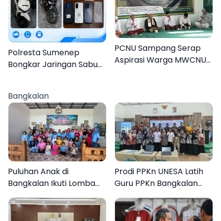
PCNU Sampang Serap
Polresta Sumenep
Aspirasi Warga MWCNU
Bongkar Jaringan Sabu
Jelang Muktamar ke-35
Sampang, Tiga Pengedar
Ditangkap
Bangkalan
Puluhan Anak di
Prodi PPKn UNESA Latih
Bangkalan Ikuti Lomba
Guru PPKn Bangkalan
Mewarnai Bertema
dengan Pembelajaran
Liburan Keluarga
Inovasi Teknologi