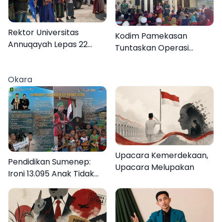
Rektor Universitas
Kodim Pamekasan
Annuqayah Lepas 22
Tuntaskan Operasi
Peserta KKN
Katarak Gratis, 160
Internasional ke Tanah
Warga Kembali Melihat
Okara
Suci dan Jeddah
Lebih Jelas
Upacara Kemerdekaan,
Pendidikan Sumenep:
Upacara Melupakan
Ironi 13.095 Anak Tidak
Sekolah Menyaksikan
Semarak Festival
Kalender Event 2026