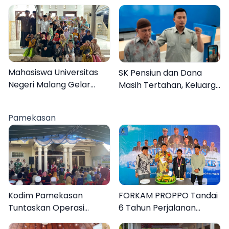
Mahasiswa Universitas
SK Pensiun dan Dana
Negeri Malang Gelar
Masih Tertahan, Keluarga
Program MENARA di
Korban Tagih Janji BRI
Desa Dapenda
Sumenep
Pamekasan
Kodim Pamekasan
FORKAM PROPPO Tandai
Tuntaskan Operasi
6 Tahun Perjalanan
Katarak Gratis, 160
dengan Peluncuran Mars,