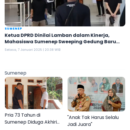
SUMENEP
Ketua DPRD Dinilai Lamban dalam Kinerja,
Mahasiswa Sumenep Sweeping Gedung Baru
DPRD
Selasa, 7 Januari 2025 | 20:38 WIB
Sumenep
Pria 73 Tahun di
"Anak Tak Harus Selalu
Sumenep Diduga Akhiri
Jadi Juara"
Hidup Sendiri