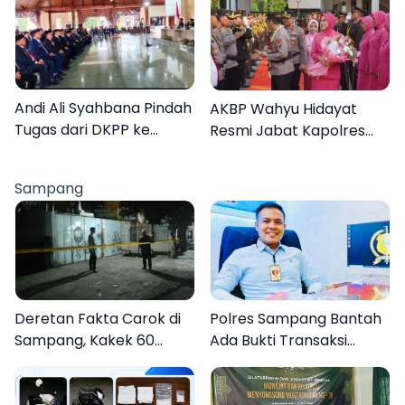
Warga Kembali Melihat
Hymne, dan Buku
Lebih Jelas
Organisasi
Andi Ali Syahbana Pindah
AKBP Wahyu Hidayat
Tugas dari DKPP ke
Resmi Jabat Kapolres
DPRKP
Pamekasan, Disambut
Tradisi Gerbang Pora
Sampang
Deretan Fakta Carok di
Polres Sampang Bantah
Sampang, Kakek 60
Ada Bukti Transaksi
Tahun Duel Melawan 2
dalam Kasus Rudapaksa
Pria
Anak 27 Tersangka