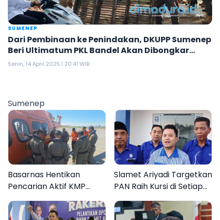
SUMENEP
Dari Pembinaan ke Penindakan, DKUPP Sumenep
Beri Ultimatum PKL Bandel Akan Dibongkar
Paksa
Senin, 14 April 2025 | 20:41 WIB
Sumenep
Basarnas Hentikan
Slamet Ariyadi Targetkan
Pencarian Aktif KMP
PAN Raih Kursi di Setiap
Mutiara Sentosa II, Empat
Dapil Sumenep pada
Orang Masih Hilang
2029