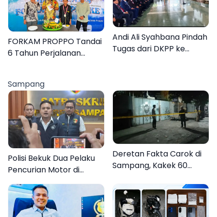
Andi Ali Syahbana Pindah
FORKAM PROPPO Tandai
Tugas dari DKPP ke
6 Tahun Perjalanan
DPRKP
dengan Peluncuran Mars,
Hymne, dan Buku
Sampang
Organisasi
Deretan Fakta Carok di
Polisi Bekuk Dua Pelaku
Sampang, Kakek 60
Pencurian Motor di
Tahun Duel Melawan 2
Bajrasokah Sampang
Pria