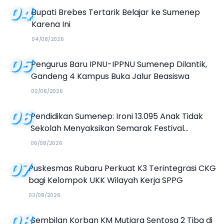
04
Bupati Brebes Tertarik Belajar ke Sumenep
Karena Ini
04/08/2026
05
Pengurus Baru IPNU-IPPNU Sumenep Dilantik,
Gandeng 4 Kampus Buka Jalur Beasiswa
02/08/2026
06
Pendidikan Sumenep: Ironi 13.095 Anak Tidak
Sekolah Menyaksikan Semarak Festival
Kalender Event 2026
06/08/2026
07
Puskesmas Rubaru Perkuat K3 Terintegrasi CKG
bagi Kelompok UKK Wilayah Kerja SPPG
02/08/2026
08
Sembilan Korban KM Mutiara Sentosa 2 Tiba di