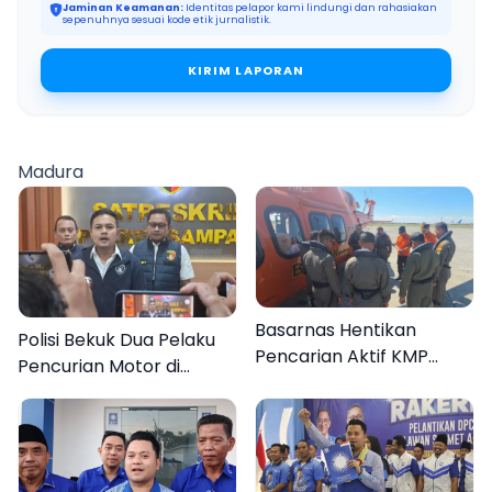
Jaminan Keamanan:
Identitas pelapor kami lindungi dan rahasiakan
sepenuhnya sesuai kode etik jurnalistik.
KIRIM LAPORAN
Madura
Basarnas Hentikan
Polisi Bekuk Dua Pelaku
Pencarian Aktif KMP
Pencurian Motor di
Mutiara Sentosa II, Empat
Bajrasokah Sampang
Orang Masih Hilang