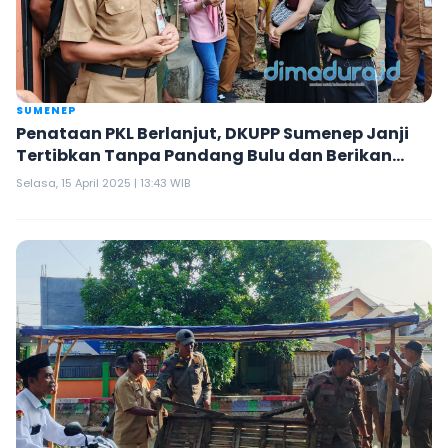
SUMENEP
Penataan PKL Berlanjut, DKUPP Sumenep Janji
Tertibkan Tanpa Pandang Bulu dan Berikan
Pembinaan
Selasa, 15 April 2025 | 13:43 WIB