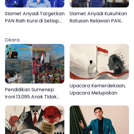
Slamet Ariyadi Targetkan
Slamet Ariyadi Kukuhkan
PAN Raih Kursi di Setiap
Ratusan Relawan PAN
Dapil Sumenep pada
Sumenep, Targetkan
2029
Gerak Cepat Bantu
Okara
Rakyat
Upacara Kemerdekaan,
Pendidikan Sumenep:
Upacara Melupakan
Ironi 13.095 Anak Tidak
Sekolah Menyaksikan
Semarak Festival
Kalender Event 2026