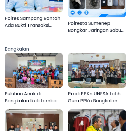
Polres Sampang Bantah
Polresta Sumenep
Ada Bukti Transaksi
Bongkar Jaringan Sabu
dalam Kasus Rudapaksa
Sampang, Tiga Pengedar
Anak 27 Tersangka
Ditangkap
Bangkalan
Puluhan Anak di
Prodi PPKn UNESA Latih
Bangkalan Ikuti Lomba
Guru PPKn Bangkalan
Mewarnai Bertema
dengan Pembelajaran
Liburan Keluarga
Inovasi Teknologi