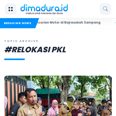
Dua Pelaku Pencurian Motor di Bajrasokah Sampang
20 Pend
BREAKING NEWS
TOPIC ARCHIVE
#RELOKASI PKL