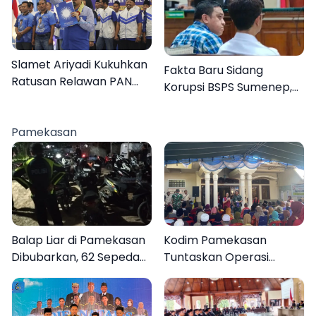
Slamet Ariyadi Kukuhkan
Fakta Baru Sidang
Ratusan Relawan PAN
Korupsi BSPS Sumenep,
Sumenep, Targetkan
133 Kuota Bantuan
Gerak Cepat Bantu
Berasal dari Kediri
Rakyat
Pamekasan
Balap Liar di Pamekasan
Kodim Pamekasan
Dibubarkan, 62 Sepeda
Tuntaskan Operasi
Motor Diamankan
Katarak Gratis, 160
Warga Kembali Melihat
Lebih Jelas