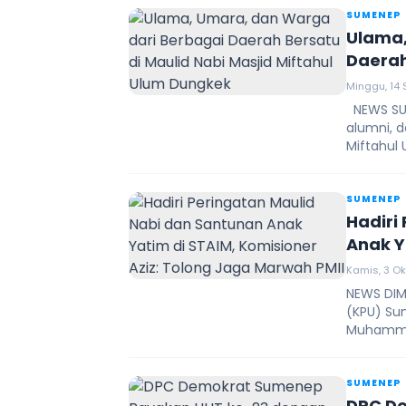
SUMENEP
Ulama,
Daerah
Ulum 
Minggu, 14 
NEWS SUM
alumni, 
Miftahul 
SUMENEP
Hadiri
Anak Y
Jaga M
Kamis, 3 Ok
NEWS DIM
(KPU) Sum
Muhammad
SUMENEP
DPC D