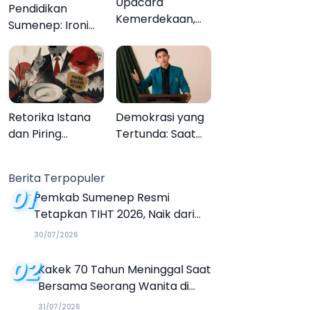
Upacara
Pendidikan
Kemerdekaan,
Sumenep: Ironi
Upacara
13.095 Anak Tidak
Melupakan
Sekolah
Menyaksikan
Semarak Festival
Kalender Event
Retorika Istana
Demokrasi yang
2026
dan Piring
Tertunda: Saat
Kosong Petani
Transparansi
Menjadi Tanda
Berita Terpopuler
Tanya
01
Pemkab Sumenep Resmi
Tetapkan TIHT 2026, Naik dari
Tahun Sebelumnya
30/07/2026
02
Kakek 70 Tahun Meninggal Saat
Bersama Seorang Wanita di
Hotel Parangtritis
31/07/2026