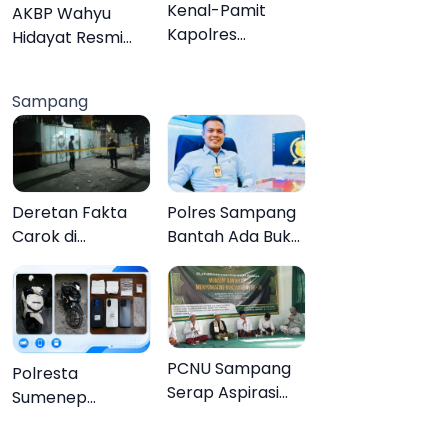
Organisasi
Kenal-Pamit
AKBP Wahyu
Kapolres
Hidayat Resmi
Pamekasan,
Jabat Kapolres
Dandim 0826
Pamekasan,
Sampang
Serahkan
Disambut Tradisi
Cenderamata
Gerbang Pora
untuk AKBP
Hendra
Deretan Fakta
Polres Sampang
Carok di
Bantah Ada Bukti
Sampang, Kakek
Transaksi dalam
60 Tahun Duel
Kasus Rudapaksa
Melawan 2 Pria
Anak 27
Tersangka
PCNU Sampang
Polresta
Serap Aspirasi
Sumenep
Warga MWCNU
Bongkar
Jelang
Jaringan Sabu