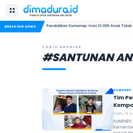
las
Pendidikan Sumenep: Ironi 13.095 Anak Tidak Sekolah M
BREAKING NEWS
TOPIC ARCHIVE
#SANTUNAN AN
SUMENEP
Tim Pe
Kompak
Sabtu, 18 Ju
SUMENEP,
Kementer