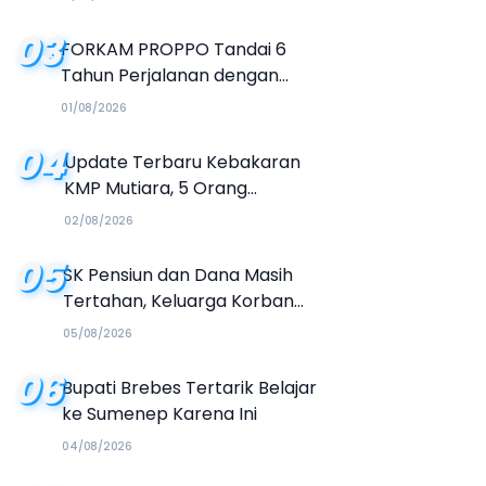
03
FORKAM PROPPO Tandai 6
Tahun Perjalanan dengan
Peluncuran Mars, Hymne, dan
01/08/2026
Buku Organisasi
04
Update Terbaru Kebakaran
KMP Mutiara, 5 Orang
Dinyatakan Tewas
02/08/2026
05
SK Pensiun dan Dana Masih
Tertahan, Keluarga Korban
Tagih Janji BRI Sumenep
05/08/2026
06
Bupati Brebes Tertarik Belajar
ke Sumenep Karena Ini
04/08/2026