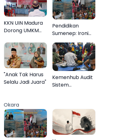
KKN UIN Madura
Pendidikan
Dorong UMKM
Sumenep: Ironi
Pademawu Barat
13.095 Anak Tidak
Naik Kelas
Sekolah
Menyaksikan
Semarak Festival
Kalender Event
"Anak Tak Harus
Kemenhub Audit
2026
Selalu Jadi Juara"
Sistem
Keselamatan
Operator KMP
Okara
Mutiara Sentosa
II