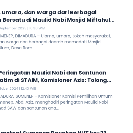
 Umara, dan Warga dari Berbagai
 Bersatu di Maulid Nabi Masjid Miftahul
Dungkek
September 2025 | 10:30 WIB
ENEP, DIMADURA – Ulama, umara, tokoh masyarakat,
dan warga dari berbagai daerah memadati Masjid
Ulum, Desa Rom...
 Peringatan Maulid Nabi dan Santunan
atim di STAIM, Komisioner Aziz: Tolong
arwah PMII
tober 2024 | 12:40 WIB
ADURA, SUMENEP - Komisioner Komisi Pemilihan Umum
enep, Abd. Aziz, menghadiri peringatan Maulid Nabi
 SAW dan santunan ana...
emokrat Sumenep Rayakan HUT ke-23