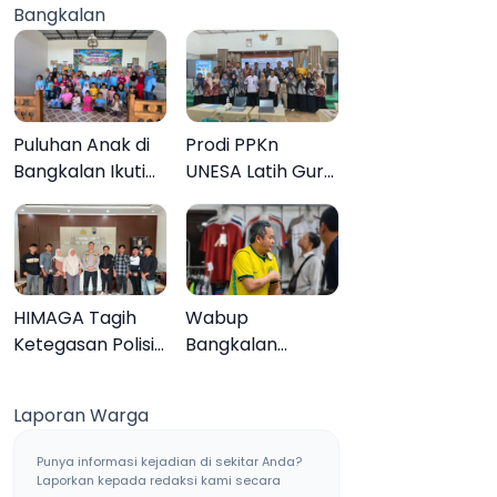
Bangkalan
Muktamar ke-35
Sampang, Tiga
Pengedar
Ditangkap
Puluhan Anak di
Prodi PPKn
Bangkalan Ikuti
UNESA Latih Guru
Lomba Mewarnai
PPKn Bangkalan
Bertema Liburan
dengan
Keluarga
Pembelajaran
Inovasi Teknologi
HIMAGA Tagih
Wabup
Ketegasan Polisi
Bangkalan
Tangani Kasus
Dukung Brazil
Asusila Anak di
Juara Piala Dunia
Laporan Warga
Galis Bangkalan
2026, UMKM
Ketiban Berkah
Punya informasi kejadian di sekitar Anda?
Laporkan kepada redaksi kami secara