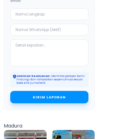
aman.
Jaminan Keamanan:
Identitas pelapor kami
lindungi dan rahasiakan sepenuhnya sesuai
kode etik jurnalistik.
KIRIM LAPORAN
Madura