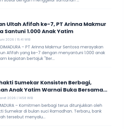
n sosial dengan menggelar santunan ...
n Ultah Afifah ke-7, PT Arinna Makmur
a Santuni 1.000 Anak Yatim
uni 2026 | 15:41 WIB
 DIMADURA – PT Arinna Makmur Sentosa merayakan
hun Afifah yang ke-7 dengan menyantuni 1.000 anak
am kegiatan bertajuk "Ber...
hakti Sumekar Konsisten Berbagi,
an Anak Yatim Warnai Buka Bersama
Sumenep
aret 2026 | 14:58 WIB
MADURA – Komitmen berbagi terus ditunjukkan oleh
kti Sumekar di bulan suci Ramadhan. Terbaru, bank
rah tersebut menyalu...