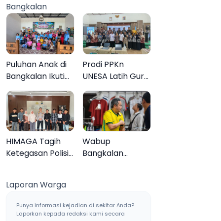
Bangkalan
Muktamar ke-35
Sampang, Tiga
Pengedar
Ditangkap
Puluhan Anak di
Prodi PPKn
Bangkalan Ikuti
UNESA Latih Guru
Lomba Mewarnai
PPKn Bangkalan
Bertema Liburan
dengan
Keluarga
Pembelajaran
Inovasi Teknologi
HIMAGA Tagih
Wabup
Ketegasan Polisi
Bangkalan
Tangani Kasus
Dukung Brazil
Asusila Anak di
Juara Piala Dunia
Laporan Warga
Galis Bangkalan
2026, UMKM
Ketiban Berkah
Punya informasi kejadian di sekitar Anda?
Laporkan kepada redaksi kami secara