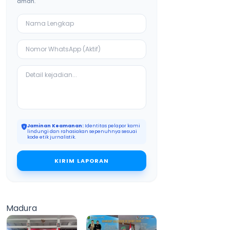
aman.
Jaminan Keamanan:
Identitas pelapor kami
lindungi dan rahasiakan sepenuhnya sesuai
kode etik jurnalistik.
KIRIM LAPORAN
Madura