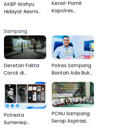
Organisasi
Kenal-Pamit
AKBP Wahyu
Kapolres
Hidayat Resmi
Pamekasan,
Jabat Kapolres
Dandim 0826
Pamekasan,
Sampang
Serahkan
Disambut Tradisi
Cenderamata
Gerbang Pora
untuk AKBP
Hendra
Deretan Fakta
Polres Sampang
Carok di
Bantah Ada Bukti
Sampang, Kakek
Transaksi dalam
60 Tahun Duel
Kasus Rudapaksa
Melawan 2 Pria
Anak 27
Tersangka
PCNU Sampang
Polresta
Serap Aspirasi
Sumenep
Warga MWCNU
Bongkar
Jelang
Jaringan Sabu