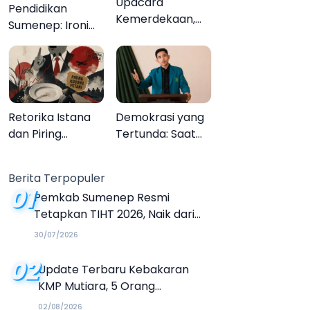
Upacara
Pendidikan
Kemerdekaan,
Sumenep: Ironi
Upacara
13.095 Anak Tidak
Melupakan
Sekolah
Menyaksikan
Semarak Festival
Kalender Event
Retorika Istana
Demokrasi yang
2026
dan Piring
Tertunda: Saat
Kosong Petani
Transparansi
Menjadi Tanda
Berita Terpopuler
Tanya
01
Pemkab Sumenep Resmi
Tetapkan TIHT 2026, Naik dari
Tahun Sebelumnya
30/07/2026
02
Update Terbaru Kebakaran
KMP Mutiara, 5 Orang
Dinyatakan Tewas
02/08/2026