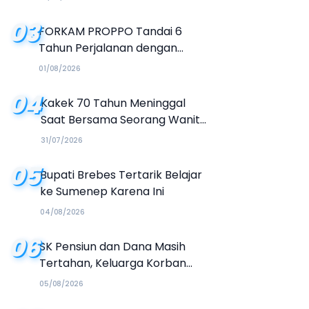
03
FORKAM PROPPO Tandai 6
Tahun Perjalanan dengan
Peluncuran Mars, Hymne, dan
01/08/2026
Buku Organisasi
04
Kakek 70 Tahun Meninggal
Saat Bersama Seorang Wanita
di Hotel Parangtritis
31/07/2026
05
Bupati Brebes Tertarik Belajar
ke Sumenep Karena Ini
04/08/2026
06
SK Pensiun dan Dana Masih
Tertahan, Keluarga Korban
Tagih Janji BRI Sumenep
05/08/2026