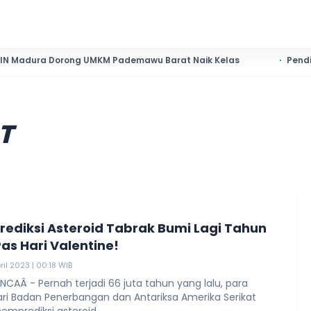
 Dorong UMKM Pademawu Barat Naik Kelas
Pendidikan Sume
T
rediksi Asteroid Tabrak Bumi Lagi Tahun
Pas Hari Valentine!
ril 2023 | 00:18 WIB
CAÂ - Pernah terjadi 66 juta tahun yang lalu, para
ari Badan Penerbangan dan Antariksa Amerika Serikat