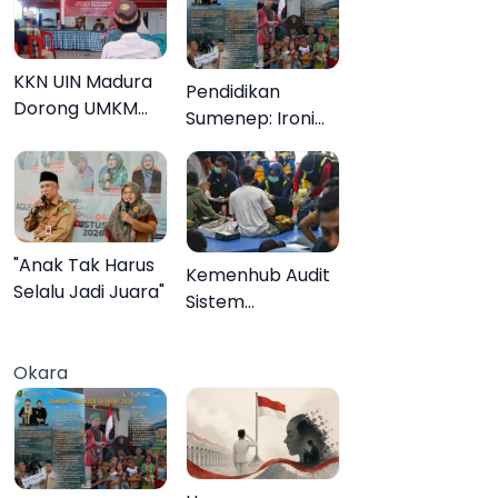
KKN UIN Madura
Pendidikan
Dorong UMKM
Sumenep: Ironi
Pademawu Barat
13.095 Anak Tidak
Naik Kelas
Sekolah
Menyaksikan
Semarak Festival
Kalender Event
"Anak Tak Harus
Kemenhub Audit
2026
Selalu Jadi Juara"
Sistem
Keselamatan
Operator KMP
Okara
Mutiara Sentosa
II