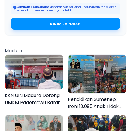
Jaminan Keamanan:
Identitas pelapor kami lindungi dan rahasiakan
sepenuhnya sesuai kode etik jurnalistik.
KIRIM LAPORAN
Madura
KKN UIN Madura Dorong
Pendidikan Sumenep:
UMKM Pademawu Barat
Ironi 13.095 Anak Tidak
Naik Kelas
Sekolah Menyaksikan
Semarak Festival
Kalender Event 2026