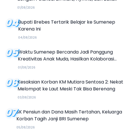
Organisasi
01/08/2026
04
Bupati Brebes Tertarik Belajar ke Sumenep
Karena Ini
04/08/2026
05
Waktu Sumenep Bercanda Jadi Panggung
Kreativitas Anak Muda, Hasilkan Kolaborasi
Industri Kreatif
01/08/2026
06
Kesaksian Korban KM Mutiara Sentosa 2: Nekat
Melompat ke Laut Meski Tak Bisa Berenang
03/08/2026
07
SK Pensiun dan Dana Masih Tertahan, Keluarga
Korban Tagih Janji BRI Sumenep
05/08/2026