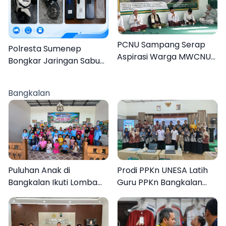
PCNU Sampang Serap
Polresta Sumenep
Aspirasi Warga MWCNU
Bongkar Jaringan Sabu
Jelang Muktamar ke-35
Sampang, Tiga Pengedar
Ditangkap
Bangkalan
Puluhan Anak di
Prodi PPKn UNESA Latih
Bangkalan Ikuti Lomba
Guru PPKn Bangkalan
Mewarnai Bertema
dengan Pembelajaran
Liburan Keluarga
Inovasi Teknologi