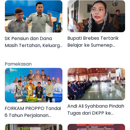
Desa Dapenda
Bupati Brebes Tertarik
SK Pensiun dan Dana
Belajar ke Sumenep
Masih Tertahan, Keluarga
Karena Ini
Korban Tagih Janji BRI
Sumenep
Pamekasan
Andi Ali Syahbana Pindah
FORKAM PROPPO Tandai
Tugas dari DKPP ke
6 Tahun Perjalanan
DPRKP
dengan Peluncuran Mars,
Hymne, dan Buku