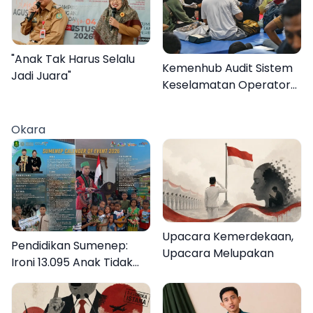
"Anak Tak Harus Selalu
Kemenhub Audit Sistem
Jadi Juara"
Keselamatan Operator
KMP Mutiara Sentosa II
Okara
Upacara Kemerdekaan,
Pendidikan Sumenep:
Upacara Melupakan
Ironi 13.095 Anak Tidak
Sekolah Menyaksikan
Semarak Festival
Kalender Event 2026