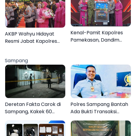
Organisasi
Kenal-Pamit Kapolres
AKBP Wahyu Hidayat
Pamekasan, Dandim
Resmi Jabat Kapolres
0826 Serahkan
Pamekasan, Disambut
Cenderamata untuk
Tradisi Gerbang Pora
Sampang
AKBP Hendra
Deretan Fakta Carok di
Polres Sampang Bantah
Sampang, Kakek 60
Ada Bukti Transaksi
Tahun Duel Melawan 2
dalam Kasus Rudapaksa
Pria
Anak 27 Tersangka