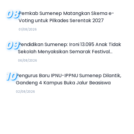
08
Pemkab Sumenep Matangkan Skema e-
Voting untuk Pilkades Serentak 2027
01/08/2026
09
Pendidikan Sumenep: Ironi 13.095 Anak Tidak
Sekolah Menyaksikan Semarak Festival
Kalender Event 2026
06/08/2026
10
Pengurus Baru IPNU-IPPNU Sumenep Dilantik,
Gandeng 4 Kampus Buka Jalur Beasiswa
02/08/2026