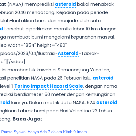
ikat (NASA) memprediksi
asteroid
bakal menabrak
 Februari 2046 mendatang. Kejadian pada periode
uluh-lantakkan bumi dan menjadi salah satu
id
tersebut diperkirakan memiliki lebar 10 km dengan
hingga membuat bumi mengalami kepunahan massal.
deo width="854" height="480"
loads/2023/04/Ilustrasi-
Asteroid
-Tabrak-
o"][/video]
 ini membentuk kawah di Semenanjung Yucatan,
sil penelitian NASA pada 26 Februari lalu,
asteroid
evel 1
Torino Impact
Hazard Scale
, dengan nama
rediksi berdiameter 50 meter dengan kemungkinan
roid
lainnya. Dalam metrik data NASA, 624
asteroid
ungkinan tabrak bumi pada Hari Valentine 23 tahun
Baca Juga:
tang.
ng Puasa Syawal Hanya Ada 7 dalam Kitab 9 Imam