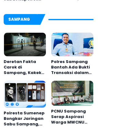
Dandim 0826
Pamekasan,
Serahkan
Disambut Tradisi
Cenderamata
Gerbang Pora
SAMPANG
untuk AKBP
Hendra
Deretan Fakta
Polres Sampang
Carok di
Bantah Ada Bukti
Sampang, Kakek
Transaksi dalam
60 Tahun Duel
Kasus Rudapaksa
Melawan 2 Pria
Anak 27 Tersangka
PCNU Sampang
Polresta Sumenep
Serap Aspirasi
Bongkar Jaringan
Warga MWCNU
Sabu Sampang,
Jelang Muktamar
Tiga Pengedar
ke-35
Ditangkap