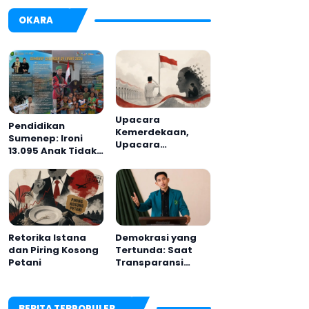
OKARA
Upacara
Pendidikan
Kemerdekaan,
Sumenep: Ironi
Upacara
13.095 Anak Tidak
Melupakan
Sekolah
Menyaksikan
Semarak Festival
Kalender Event
2026
Retorika Istana
Demokrasi yang
dan Piring Kosong
Tertunda: Saat
Petani
Transparansi
Menjadi Tanda
Tanya
BERITA TERPOPULER