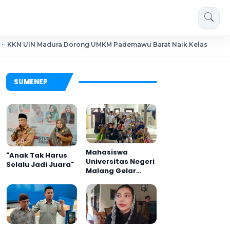
Madura Dorong UMKM Pademawu Barat Naik Kelas
Pendidik
SUMENEP
Mahasiswa
"Anak Tak Harus
Universitas Negeri
Selalu Jadi Juara"
Malang Gelar
Program MENARA
di Desa Dapenda