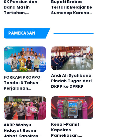
Bupati Brebes
SK Pensiun dan
Tertarik Belajar ke
Dana Masih
Sumenep Karena
Tertahan,
Ini
Keluarga Korban
Tagih Janji BRI
Sumenep
PAMEKASAN
Andi Ali Syahbana
FORKAM PROPPO
Pindah Tugas dari
Tandai 6 Tahun
DKPP ke DPRKP
Perjalanan
dengan
Peluncuran Mars,
Hymne, dan Buku
Organisasi
Kenal-Pamit
AKBP Wahyu
Kapolres
Hidayat Resmi
Pamekasan,
Jabat Kapolres