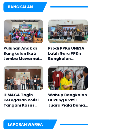
BANGKALAN
Puluhan Anak di
Prodi PPKn UNESA
Bangkalan Ikuti
Latih Guru PPKn
Lomba Mewarnai
Bangkalan
Bertema Liburan
dengan
Keluarga
Pembelajaran
Inovasi Teknologi
HIMAGA Tagih
Wabup Bangkalan
Ketegasan Polisi
Dukung Brazil
Tangani Kasus
Juara Piala Dunia
Asusila Anak di
2026, UMKM
Galis Bangkalan
Ketiban Berkah
LAPORAN WARGA