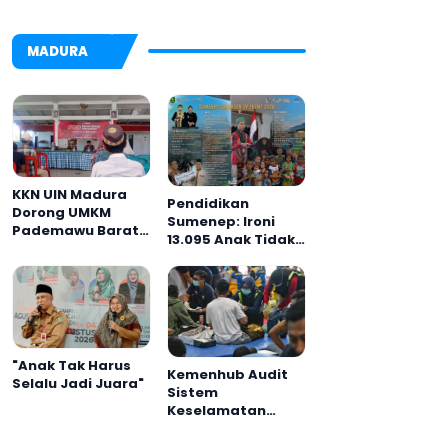
MADURA
KKN UIN Madura
Pendidikan
Dorong UMKM
Sumenep: Ironi
Pademawu Barat
13.095 Anak Tidak
Naik Kelas
Sekolah
Menyaksikan
Semarak Festival
Kalender Event
2026
"Anak Tak Harus
Kemenhub Audit
Selalu Jadi Juara"
Sistem
Keselamatan
Operator KMP
Mutiara Sentosa II