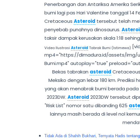
Penerbangan dan Antariksa Amerika Ser
bumi lagi pas Hari Valentine tanggal 14
Cretaceous
Asteroid
tersebut telah mel
penyebab punahnya dinosaurus.
Astero
taksir dampak kerusakan skala 1:18 se
[vi
Video Ilustrasi
Asteroid
Tabrak Bumi (Istimewa)
mp4="https://dimadura.id/assets/img/up
Bumi.mp4" autoplay="true" preload="aut
Bekas tabrakan
asteroid
Cretaceous
Meksiko dengan lebar 180 km. Prediksi ha
yang akan menabrak bumi berada pada l
2023DW.
Asteroid
2023DW tersebut dip
"Risk List" nomor satu dibanding 625
aste
lainnya masih berada di level nol kem
menda
Tidak Ada di Shahih Bukhari, Ternyata Hadis tenta