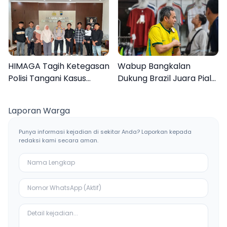
Liburan Keluarga
Inovasi Teknologi
HIMAGA Tagih Ketegasan
Wabup Bangkalan
Polisi Tangani Kasus
Dukung Brazil Juara Piala
Asusila Anak di Galis
Dunia 2026, UMKM
Bangkalan
Ketiban Berkah
Laporan Warga
Punya informasi kejadian di sekitar Anda? Laporkan kepada
redaksi kami secara aman.