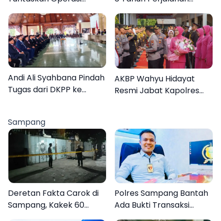
Katarak Gratis, 160
dengan Peluncuran Mars,
Warga Kembali Melihat
Hymne, dan Buku
Lebih Jelas
Organisasi
Andi Ali Syahbana Pindah
AKBP Wahyu Hidayat
Tugas dari DKPP ke
Resmi Jabat Kapolres
DPRKP
Pamekasan, Disambut
Tradisi Gerbang Pora
Sampang
Deretan Fakta Carok di
Polres Sampang Bantah
Sampang, Kakek 60
Ada Bukti Transaksi
Tahun Duel Melawan 2
dalam Kasus Rudapaksa