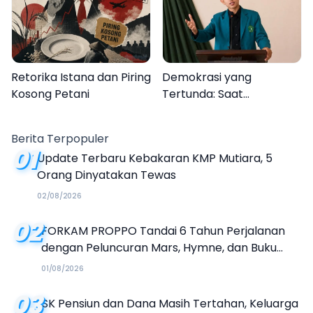
Kalender Event 2026
Retorika Istana dan Piring
Demokrasi yang
Kosong Petani
Tertunda: Saat
Transparansi Menjadi
Tanda Tanya
Berita Terpopuler
01
Update Terbaru Kebakaran KMP Mutiara, 5
Orang Dinyatakan Tewas
02/08/2026
02
FORKAM PROPPO Tandai 6 Tahun Perjalanan
dengan Peluncuran Mars, Hymne, dan Buku
Organisasi
01/08/2026
03
SK Pensiun dan Dana Masih Tertahan, Keluarga