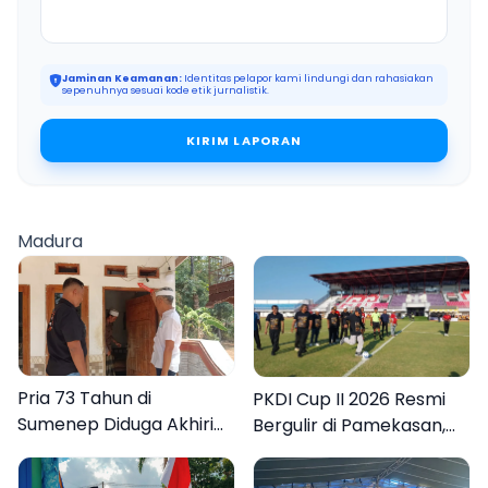
Jaminan Keamanan:
Identitas pelapor kami lindungi dan rahasiakan
sepenuhnya sesuai kode etik jurnalistik.
KIRIM LAPORAN
Madura
Pria 73 Tahun di
PKDI Cup II 2026 Resmi
Sumenep Diduga Akhiri
Bergulir di Pamekasan,
Hidup Sendiri
Desa se-Madura Rebut
Tiket ke Tingkat Nasional