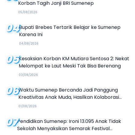
Korban Tagih Janji BRI Sumenep
05/08/2026
04
Bupati Brebes Tertarik Belajar ke Sumenep
Karena Ini
04/08/2026
05
Kesaksian Korban KM Mutiara Sentosa 2: Nekat
Melompat ke Laut Meski Tak Bisa Berenang
03/08/2026
06
Waktu Sumenep Bercanda Jadi Panggung
Kreativitas Anak Muda, Hasilkan Kolaborasi
Industri Kreatif
01/08/2026
07
Pendidikan Sumenep: Ironi 13.095 Anak Tidak
Sekolah Menyaksikan Semarak Festival