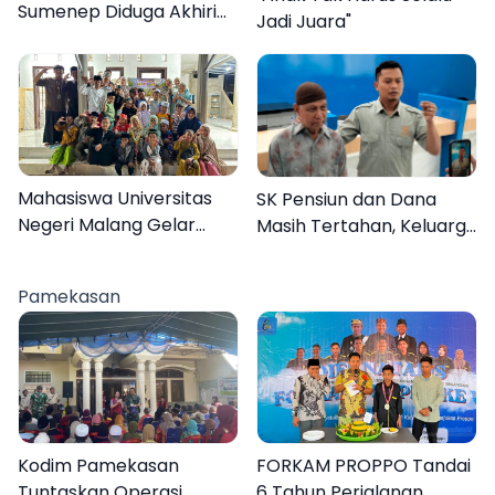
Sumenep Diduga Akhiri
Jadi Juara"
Hidup Sendiri
Mahasiswa Universitas
SK Pensiun dan Dana
Negeri Malang Gelar
Masih Tertahan, Keluarga
Program MENARA di
Korban Tagih Janji BRI
Desa Dapenda
Sumenep
Pamekasan
Kodim Pamekasan
FORKAM PROPPO Tandai
Tuntaskan Operasi
6 Tahun Perjalanan