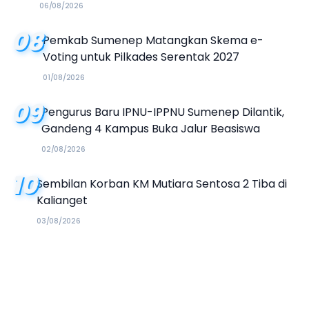
Kalender Event 2026
06/08/2026
08
Pemkab Sumenep Matangkan Skema e-
Voting untuk Pilkades Serentak 2027
01/08/2026
09
Pengurus Baru IPNU-IPPNU Sumenep Dilantik,
Gandeng 4 Kampus Buka Jalur Beasiswa
02/08/2026
10
Sembilan Korban KM Mutiara Sentosa 2 Tiba di
Kalianget
03/08/2026