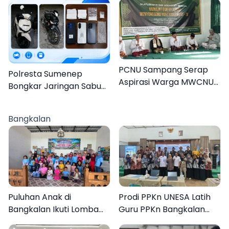
Pria
Anak 27 Tersangka
PCNU Sampang Serap
Polresta Sumenep
Aspirasi Warga MWCNU
Bongkar Jaringan Sabu
Jelang Muktamar ke-35
Sampang, Tiga Pengedar
Ditangkap
Bangkalan
Puluhan Anak di
Prodi PPKn UNESA Latih
Bangkalan Ikuti Lomba
Guru PPKn Bangkalan
Mewarnai Bertema
dengan Pembelajaran