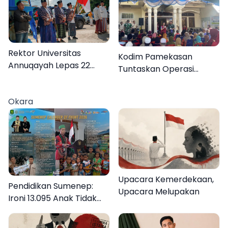
Rektor Universitas
Kodim Pamekasan
Annuqayah Lepas 22
Tuntaskan Operasi
Peserta KKN
Katarak Gratis, 160
Internasional ke Tanah
Warga Kembali Melihat
Okara
Suci dan Jeddah
Lebih Jelas
Upacara Kemerdekaan,
Pendidikan Sumenep:
Upacara Melupakan
Ironi 13.095 Anak Tidak
Sekolah Menyaksikan
Semarak Festival