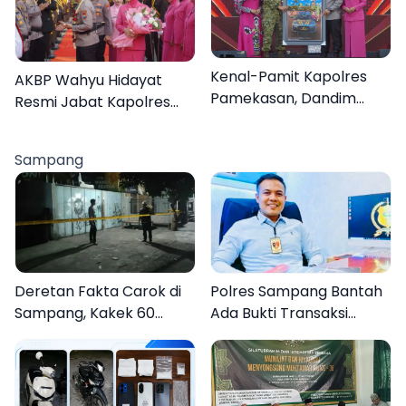
Kenal-Pamit Kapolres
AKBP Wahyu Hidayat
Pamekasan, Dandim
Resmi Jabat Kapolres
0826 Serahkan
Pamekasan, Disambut
Cenderamata untuk
Tradisi Gerbang Pora
Sampang
AKBP Hendra
Deretan Fakta Carok di
Polres Sampang Bantah
Sampang, Kakek 60
Ada Bukti Transaksi
Tahun Duel Melawan 2
dalam Kasus Rudapaksa
Pria
Anak 27 Tersangka