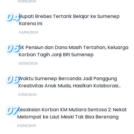
01/08/2026
04
Bupati Brebes Tertarik Belajar ke Sumenep
Karena Ini
04/08/2026
05
SK Pensiun dan Dana Masih Tertahan, Keluarga
Korban Tagih Janji BRI Sumenep
05/08/2026
06
Waktu Sumenep Bercanda Jadi Panggung
Kreativitas Anak Muda, Hasilkan Kolaborasi
Industri Kreatif
01/08/2026
07
Kesaksian Korban KM Mutiara Sentosa 2: Nekat
Melompat ke Laut Meski Tak Bisa Berenang
03/08/2026