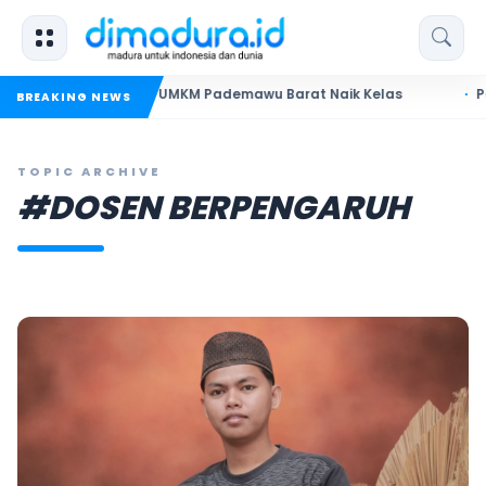
adura Dorong UMKM Pademawu Barat Naik Kelas
Pendidika
BREAKING NEWS
TOPIC ARCHIVE
#DOSEN BERPENGARUH