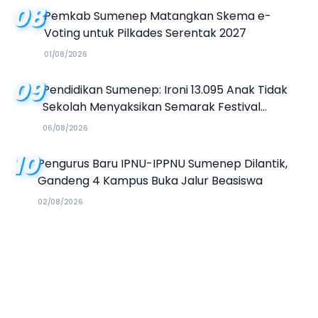
08
Pemkab Sumenep Matangkan Skema e-
Voting untuk Pilkades Serentak 2027
01/08/2026
09
Pendidikan Sumenep: Ironi 13.095 Anak Tidak
Sekolah Menyaksikan Semarak Festival
Kalender Event 2026
06/08/2026
10
Pengurus Baru IPNU-IPPNU Sumenep Dilantik,
Gandeng 4 Kampus Buka Jalur Beasiswa
02/08/2026