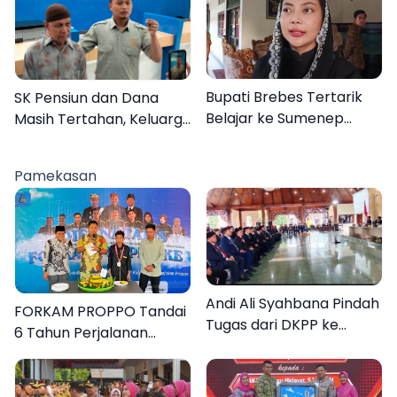
Bupati Brebes Tertarik
SK Pensiun dan Dana
Belajar ke Sumenep
Masih Tertahan, Keluarga
Karena Ini
Korban Tagih Janji BRI
Sumenep
Pamekasan
Andi Ali Syahbana Pindah
FORKAM PROPPO Tandai
Tugas dari DKPP ke
6 Tahun Perjalanan
DPRKP
dengan Peluncuran Mars,
Hymne, dan Buku
Organisasi