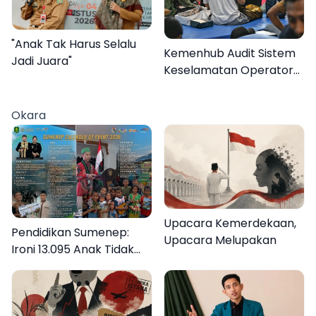
"Anak Tak Harus Selalu
Kemenhub Audit Sistem
Jadi Juara"
Keselamatan Operator
KMP Mutiara Sentosa II
Okara
Upacara Kemerdekaan,
Pendidikan Sumenep:
Upacara Melupakan
Ironi 13.095 Anak Tidak
Sekolah Menyaksikan
Semarak Festival
Kalender Event 2026