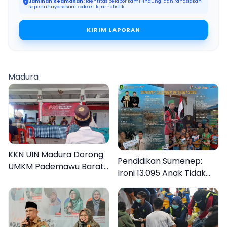
Jaminan Keamanan:
Identitas pelapor kami lindungi dan rahasiakan
sepenuhnya sesuai kode etik jurnalistik.
KIRIM LAPORAN
Madura
KKN UIN Madura Dorong
Pendidikan Sumenep:
UMKM Pademawu Barat
Ironi 13.095 Anak Tidak
Naik Kelas
Sekolah Menyaksikan
Semarak Festival
Kalender Event 2026