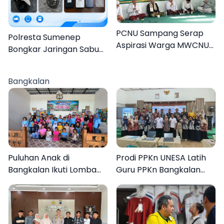
PCNU Sampang Serap
Polresta Sumenep
Aspirasi Warga MWCNU
Bongkar Jaringan Sabu
Jelang Muktamar ke-35
Sampang, Tiga Pengedar
Ditangkap
Bangkalan
Puluhan Anak di
Prodi PPKn UNESA Latih
Bangkalan Ikuti Lomba
Guru PPKn Bangkalan
Mewarnai Bertema
dengan Pembelajaran
Liburan Keluarga
Inovasi Teknologi