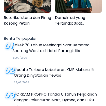
Retorika Istana dan Piring
Demokrasi yang
Kosong Petani
Tertunda: Saat
Transparansi Menjadi
Tanda Tanya
Berita Terpopuler
01
Kakek 70 Tahun Meninggal Saat Bersama
Seorang Wanita di Hotel Parangtritis
31/07/2026
02
Update Terbaru Kebakaran KMP Mutiara, 5
Orang Dinyatakan Tewas
02/08/2026
03
FORKAM PROPPO Tandai 6 Tahun Perjalanan
dengan Peluncuran Mars, Hymne, dan Buku
Organisasi