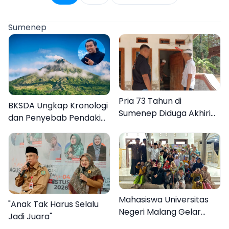
Sumenep
Pria 73 Tahun di
BKSDA Ungkap Kronologi
Sumenep Diduga Akhiri
dan Penyebab Pendaki
Hidup Sendiri
asal Sumenep Meninggal
di Gunung Argopuro
Mahasiswa Universitas
"Anak Tak Harus Selalu
Negeri Malang Gelar
Jadi Juara"
Program MENARA di