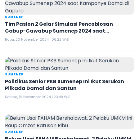
SUMENEP
Tim Paslon 2 Gelar Simulasi Pencoblosan
Cabup-Cawabup Sumenep 2024 saat
Kampanye Damai di Gapura
Rabu, 20 November 2024 | 06:22 WIB
SUMENEP
Politikus Senior PKB Sumenep Ini Ikut Serukan
Pilkada Damai dan Santun
Selasa, 19 November 2024 | 23:49 WIB
SUMENEP
Belum Usai FAHAM Bershalawat, 2 Pelaku UMKM