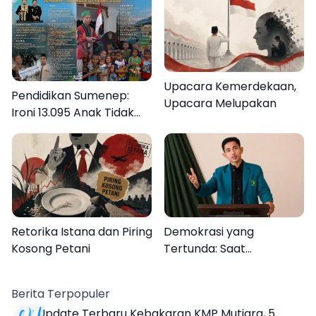
Upacara Kemerdekaan,
Pendidikan Sumenep:
Upacara Melupakan
Ironi 13.095 Anak Tidak
Sekolah Menyaksikan
Semarak Festival
Kalender Event 2026
Retorika Istana dan Piring
Demokrasi yang
Kosong Petani
Tertunda: Saat
Transparansi Menjadi
Tanda Tanya
Berita Terpopuler
01
Update Terbaru Kebakaran KMP Mutiara, 5