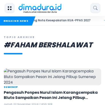
atatan Penting Nota Kesepakatan KUA-PPAS 2027
Sekreta
BREAKING NEWS
TOPIC ARCHIVE
#FAHAM BERSHALAWAT
SUMENEP
Pengasuh Ponpes Nurul Islam Karangcempaka
Bluto Sampaikan Pesan Ini Jelang Pilbup
Sumenep 2024
Jumat, 22 November 2024 | 14:56 WIB