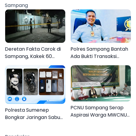
Tradisi Gerbang Pora
Sampang
Deretan Fakta Carok di
Polres Sampang Bantah
Sampang, Kakek 60
Ada Bukti Transaksi
Tahun Duel Melawan 2
dalam Kasus Rudapaksa
Pria
Anak 27 Tersangka
PCNU Sampang Serap
Polresta Sumenep
Aspirasi Warga MWCNU
Bongkar Jaringan Sabu
Jelang Muktamar ke-35
Sampang, Tiga Pengedar
Ditangkap