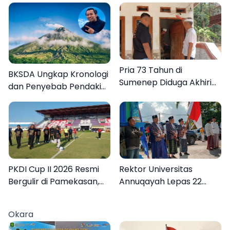
Pria 73 Tahun di
BKSDA Ungkap Kronologi
Sumenep Diduga Akhiri
dan Penyebab Pendaki
Hidup Sendiri
asal Sumenep Meninggal
di Gunung Argopuro
PKDI Cup II 2026 Resmi
Rektor Universitas
Bergulir di Pamekasan,
Annuqayah Lepas 22
Desa se-Madura Rebut
Peserta KKN
Tiket ke Tingkat Nasional
Internasional ke Tanah
Okara
Suci dan Jeddah