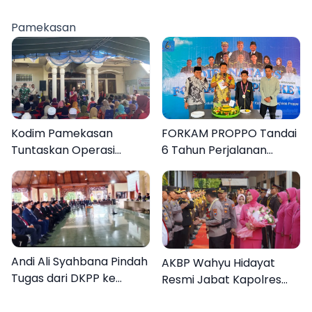
Desa Dapenda
Pamekasan
Kodim Pamekasan
FORKAM PROPPO Tandai
Tuntaskan Operasi
6 Tahun Perjalanan
Katarak Gratis, 160
dengan Peluncuran Mars,
Warga Kembali Melihat
Hymne, dan Buku
Lebih Jelas
Organisasi
Andi Ali Syahbana Pindah
AKBP Wahyu Hidayat
Tugas dari DKPP ke
Resmi Jabat Kapolres
DPRKP
Pamekasan, Disambut