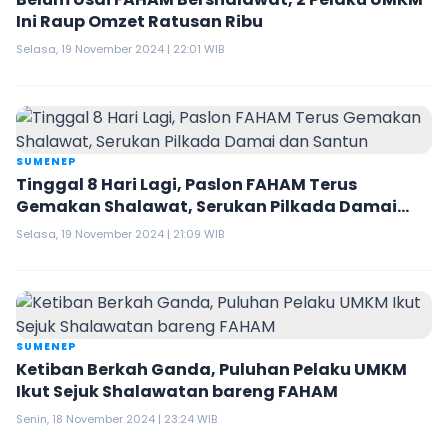
Ini Raup Omzet Ratusan Ribu
Selasa, 19 November 2024 | 22:01 WIB
SUMENEP
Tinggal 8 Hari Lagi, Paslon FAHAM Terus
Gemakan Shalawat, Serukan Pilkada Damai
dan Santun
Selasa, 19 November 2024 | 21:09 WIB
SUMENEP
Ketiban Berkah Ganda, Puluhan Pelaku UMKM
Ikut Sejuk Shalawatan bareng FAHAM
Senin, 18 November 2024 | 23:24 WIB