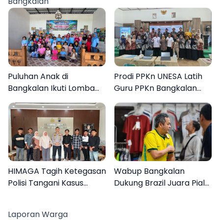
Bangkalan
Puluhan Anak di
Prodi PPKn UNESA Latih
Bangkalan Ikuti Lomba
Guru PPKn Bangkalan
Mewarnai Bertema
dengan Pembelajaran
Liburan Keluarga
Inovasi Teknologi
HIMAGA Tagih Ketegasan
Wabup Bangkalan
Polisi Tangani Kasus
Dukung Brazil Juara Piala
Asusila Anak di Galis
Dunia 2026, UMKM
Bangkalan
Ketiban Berkah
Laporan Warga