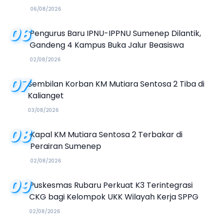
Kalender Event 2026
06/08/2026
06
Pengurus Baru IPNU-IPPNU Sumenep Dilantik,
Gandeng 4 Kampus Buka Jalur Beasiswa
02/08/2026
07
Sembilan Korban KM Mutiara Sentosa 2 Tiba di
Kalianget
03/08/2026
08
Kapal KM Mutiara Sentosa 2 Terbakar di
Perairan Sumenep
02/08/2026
09
Puskesmas Rubaru Perkuat K3 Terintegrasi
CKG bagi Kelompok UKK Wilayah Kerja SPPG
02/08/2026