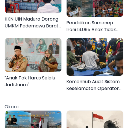
KKN UIN Madura Dorong
Pendidikan Sumenep:
UMKM Pademawu Barat
Ironi 13.095 Anak Tidak
Naik Kelas
Sekolah Menyaksikan
Semarak Festival
Kalender Event 2026
"Anak Tak Harus Selalu
Kemenhub Audit Sistem
Jadi Juara"
Keselamatan Operator
KMP Mutiara Sentosa II
Okara