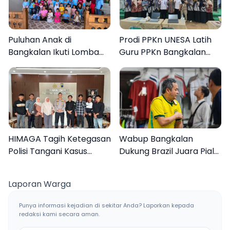
Puluhan Anak di
Prodi PPKn UNESA Latih
Bangkalan Ikuti Lomba
Guru PPKn Bangkalan
Mewarnai Bertema
dengan Pembelajaran
Liburan Keluarga
Inovasi Teknologi
HIMAGA Tagih Ketegasan
Wabup Bangkalan
Polisi Tangani Kasus
Dukung Brazil Juara Piala
Asusila Anak di Galis
Dunia 2026, UMKM
Bangkalan
Ketiban Berkah
Laporan Warga
Punya informasi kejadian di sekitar Anda? Laporkan kepada
redaksi kami secara aman.