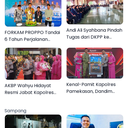
Andi Ali Syahbana Pindah
FORKAM PROPPO Tandai
Tugas dari DKPP ke
6 Tahun Perjalanan
DPRKP
dengan Peluncuran Mars,
Hymne, dan Buku
Organisasi
Kenal-Pamit Kapolres
AKBP Wahyu Hidayat
Pamekasan, Dandim
Resmi Jabat Kapolres
0826 Serahkan
Pamekasan, Disambut
Cenderamata untuk
Tradisi Gerbang Pora
Sampang
AKBP Hendra