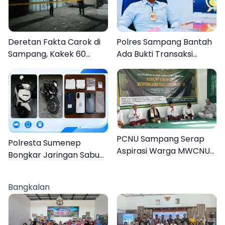
Deretan Fakta Carok di
Polres Sampang Bantah
Sampang, Kakek 60
Ada Bukti Transaksi
Tahun Duel Melawan 2
dalam Kasus Rudapaksa
Pria
Anak 27 Tersangka
PCNU Sampang Serap
Polresta Sumenep
Aspirasi Warga MWCNU
Bongkar Jaringan Sabu
Jelang Muktamar ke-35
Sampang, Tiga Pengedar
Ditangkap
Bangkalan