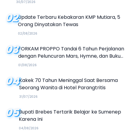
30/07/2026
02
Update Terbaru Kebakaran KMP Mutiara, 5
Orang Dinyatakan Tewas
02/08/2026
03
FORKAM PROPPO Tandai 6 Tahun Perjalanan
dengan Peluncuran Mars, Hymne, dan Buku
Organisasi
01/08/2026
04
Kakek 70 Tahun Meninggal Saat Bersama
Seorang Wanita di Hotel Parangtritis
31/07/2026
05
Bupati Brebes Tertarik Belajar ke Sumenep
Karena Ini
04/08/2026