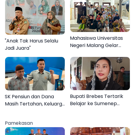
Mahasiswa Universitas
"Anak Tak Harus Selalu
Negeri Malang Gelar
Jadi Juara"
Program MENARA di
Desa Dapenda
Bupati Brebes Tertarik
SK Pensiun dan Dana
Belajar ke Sumenep
Masih Tertahan, Keluarga
Karena Ini
Korban Tagih Janji BRI
Sumenep
Pamekasan