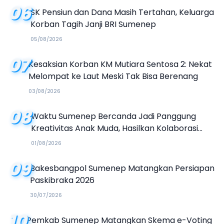
06
SK Pensiun dan Dana Masih Tertahan, Keluarga
Korban Tagih Janji BRI Sumenep
05/08/2026
07
Kesaksian Korban KM Mutiara Sentosa 2: Nekat
Melompat ke Laut Meski Tak Bisa Berenang
03/08/2026
08
Waktu Sumenep Bercanda Jadi Panggung
Kreativitas Anak Muda, Hasilkan Kolaborasi
Industri Kreatif
01/08/2026
09
Bakesbangpol Sumenep Matangkan Persiapan
Paskibraka 2026
30/07/2026
10
Pemkab Sumenep Matangkan Skema e-Voting