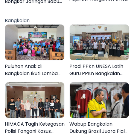
Bongkar Jaringan Sabu
Jelang Muktamar ke-35
Sampang, Tiga Pengedar
Ditangkap
Bangkalan
Puluhan Anak di
Prodi PPKn UNESA Latih
Bangkalan Ikuti Lomba
Guru PPKn Bangkalan
Mewarnai Bertema
dengan Pembelajaran
Liburan Keluarga
Inovasi Teknologi
HIMAGA Tagih Ketegasan
Wabup Bangkalan
Polisi Tangani Kasus
Dukung Brazil Juara Piala