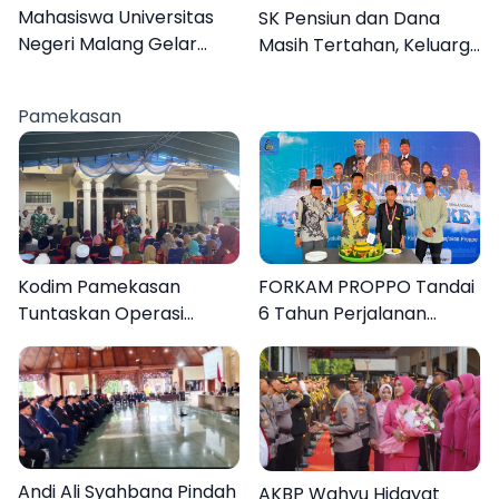
Mahasiswa Universitas
SK Pensiun dan Dana
Negeri Malang Gelar
Masih Tertahan, Keluarga
Program MENARA di
Korban Tagih Janji BRI
Desa Dapenda
Sumenep
Pamekasan
Kodim Pamekasan
FORKAM PROPPO Tandai
Tuntaskan Operasi
6 Tahun Perjalanan
Katarak Gratis, 160
dengan Peluncuran Mars,
Warga Kembali Melihat
Hymne, dan Buku
Lebih Jelas
Organisasi
Andi Ali Syahbana Pindah
AKBP Wahyu Hidayat