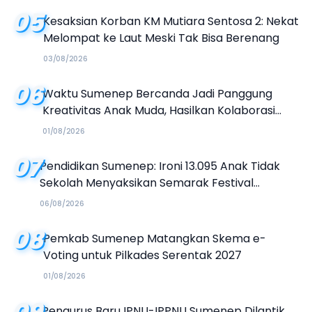
05
Kesaksian Korban KM Mutiara Sentosa 2: Nekat
Melompat ke Laut Meski Tak Bisa Berenang
03/08/2026
06
Waktu Sumenep Bercanda Jadi Panggung
Kreativitas Anak Muda, Hasilkan Kolaborasi
Industri Kreatif
01/08/2026
07
Pendidikan Sumenep: Ironi 13.095 Anak Tidak
Sekolah Menyaksikan Semarak Festival
Kalender Event 2026
06/08/2026
08
Pemkab Sumenep Matangkan Skema e-
Voting untuk Pilkades Serentak 2027
01/08/2026
Pengurus Baru IPNU-IPPNU Sumenep Dilantik,