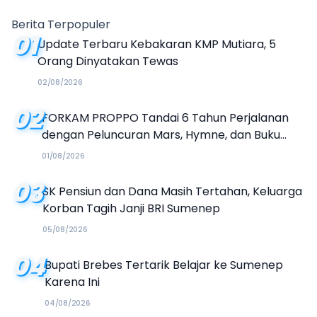
Tanda Tanya
Berita Terpopuler
01
Update Terbaru Kebakaran KMP Mutiara, 5
Orang Dinyatakan Tewas
02/08/2026
02
FORKAM PROPPO Tandai 6 Tahun Perjalanan
dengan Peluncuran Mars, Hymne, dan Buku
Organisasi
01/08/2026
03
SK Pensiun dan Dana Masih Tertahan, Keluarga
Korban Tagih Janji BRI Sumenep
05/08/2026
04
Bupati Brebes Tertarik Belajar ke Sumenep
Karena Ini
04/08/2026