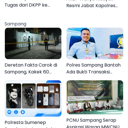
Tugas dari DKPP ke
Resmi Jabat Kapolres
DPRKP
Pamekasan, Disambut
Tradisi Gerbang Pora
Sampang
Deretan Fakta Carok di
Polres Sampang Bantah
Sampang, Kakek 60
Ada Bukti Transaksi
Tahun Duel Melawan 2
dalam Kasus Rudapaksa
Pria
Anak 27 Tersangka
PCNU Sampang Serap
Polresta Sumenep
Aspirasi Warga MWCNU