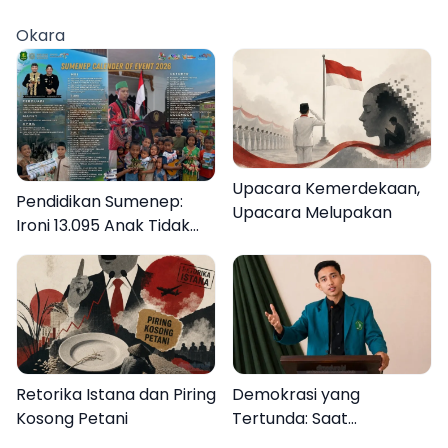
Internasional ke Tanah
Warga Kembali Melihat
Okara
Suci dan Jeddah
Lebih Jelas
Upacara Kemerdekaan,
Pendidikan Sumenep:
Upacara Melupakan
Ironi 13.095 Anak Tidak
Sekolah Menyaksikan
Semarak Festival
Kalender Event 2026
Retorika Istana dan Piring
Demokrasi yang
Kosong Petani
Tertunda: Saat
Transparansi Menjadi