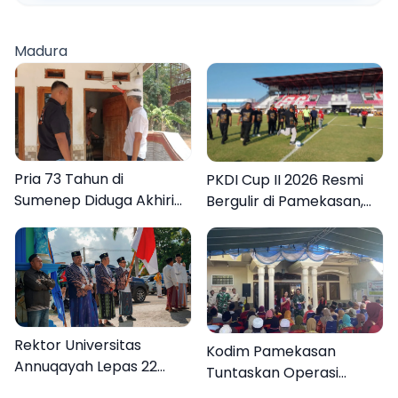
Madura
Pria 73 Tahun di
PKDI Cup II 2026 Resmi
Sumenep Diduga Akhiri
Bergulir di Pamekasan,
Hidup Sendiri
Desa se-Madura Rebut
Tiket ke Tingkat Nasional
Rektor Universitas
Kodim Pamekasan
Annuqayah Lepas 22
Tuntaskan Operasi
Peserta KKN
Katarak Gratis, 160