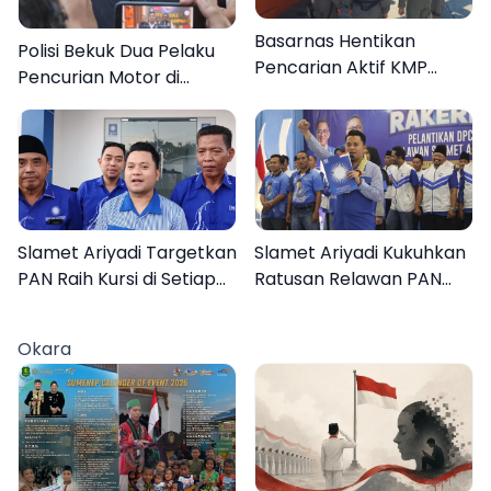
Basarnas Hentikan
Polisi Bekuk Dua Pelaku
Pencarian Aktif KMP
Pencurian Motor di
Mutiara Sentosa II, Empat
Bajrasokah Sampang
Orang Masih Hilang
Slamet Ariyadi Targetkan
Slamet Ariyadi Kukuhkan
PAN Raih Kursi di Setiap
Ratusan Relawan PAN
Dapil Sumenep pada
Sumenep, Targetkan
2029
Gerak Cepat Bantu
Okara
Rakyat