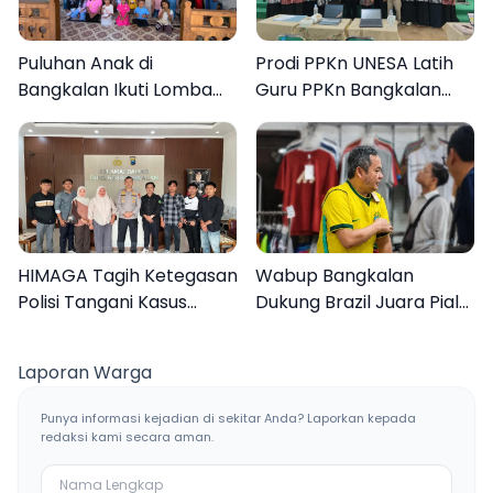
Puluhan Anak di
Prodi PPKn UNESA Latih
Bangkalan Ikuti Lomba
Guru PPKn Bangkalan
Mewarnai Bertema
dengan Pembelajaran
Liburan Keluarga
Inovasi Teknologi
HIMAGA Tagih Ketegasan
Wabup Bangkalan
Polisi Tangani Kasus
Dukung Brazil Juara Piala
Asusila Anak di Galis
Dunia 2026, UMKM
Bangkalan
Ketiban Berkah
Laporan Warga
Punya informasi kejadian di sekitar Anda? Laporkan kepada
redaksi kami secara aman.