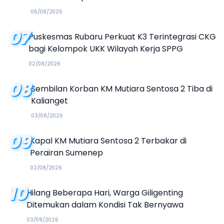
Kalender Event 2026
06/08/2026
07
Puskesmas Rubaru Perkuat K3 Terintegrasi CKG
bagi Kelompok UKK Wilayah Kerja SPPG
02/08/2026
08
Sembilan Korban KM Mutiara Sentosa 2 Tiba di
Kalianget
03/08/2026
09
Kapal KM Mutiara Sentosa 2 Terbakar di
Perairan Sumenep
02/08/2026
10
Hilang Beberapa Hari, Warga Giligenting
Ditemukan dalam Kondisi Tak Bernyawa
03/08/2026