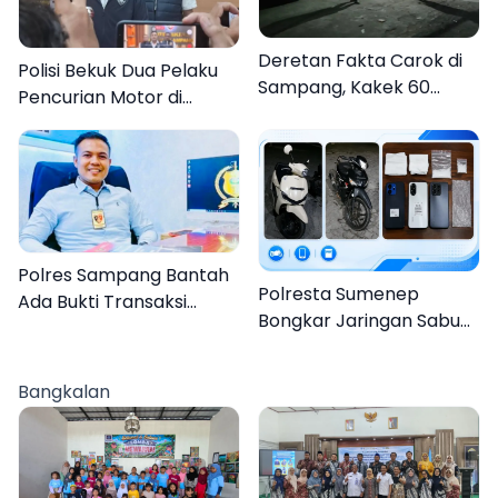
Deretan Fakta Carok di
Polisi Bekuk Dua Pelaku
Sampang, Kakek 60
Pencurian Motor di
Tahun Duel Melawan 2
Bajrasokah Sampang
Pria
Polres Sampang Bantah
Polresta Sumenep
Ada Bukti Transaksi
Bongkar Jaringan Sabu
dalam Kasus Rudapaksa
Sampang, Tiga Pengedar
Anak 27 Tersangka
Ditangkap
Bangkalan