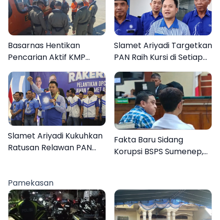
Basarnas Hentikan
Slamet Ariyadi Targetkan
Pencarian Aktif KMP
PAN Raih Kursi di Setiap
Mutiara Sentosa II, Empat
Dapil Sumenep pada
Orang Masih Hilang
2029
Slamet Ariyadi Kukuhkan
Fakta Baru Sidang
Ratusan Relawan PAN
Korupsi BSPS Sumenep,
Sumenep, Targetkan
133 Kuota Bantuan
Gerak Cepat Bantu
Berasal dari Kediri
Rakyat
Pamekasan