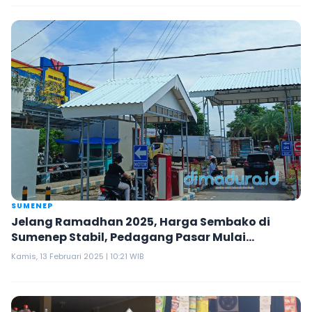
SUMENEP
Jelang Ramadhan 2025, Harga Sembako di
Sumenep Stabil, Pedagang Pasar Mulai
Beradaptasi dengan Jualan Online
Kamis, 13 Februari 2025 | 10:21 WIB