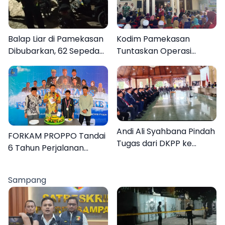
Balap Liar di Pamekasan
Kodim Pamekasan
Dibubarkan, 62 Sepeda
Tuntaskan Operasi
Motor Diamankan
Katarak Gratis, 160
Warga Kembali Melihat
Lebih Jelas
Andi Ali Syahbana Pindah
FORKAM PROPPO Tandai
Tugas dari DKPP ke
6 Tahun Perjalanan
DPRKP
dengan Peluncuran Mars,
Hymne, dan Buku
Sampang
Organisasi