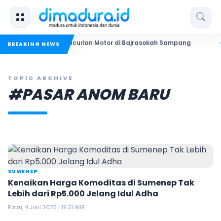
ua Pelaku Pencurian Motor di Bajrasokah Sampang
20 Pende
BREAKING NEWS
TOPIC ARCHIVE
#PASAR ANOM BARU
SUMENEP
Kenaikan Harga Komoditas di Sumenep Tak
Lebih dari Rp5.000 Jelang Idul Adha
Rabu, 4 Juni 2025 | 19:31 WIB