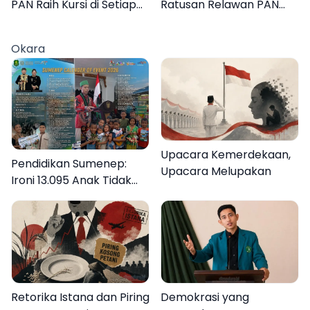
PAN Raih Kursi di Setiap
Ratusan Relawan PAN
Dapil Sumenep pada
Sumenep, Targetkan
2029
Gerak Cepat Bantu
Okara
Rakyat
Upacara Kemerdekaan,
Pendidikan Sumenep:
Upacara Melupakan
Ironi 13.095 Anak Tidak
Sekolah Menyaksikan
Semarak Festival
Kalender Event 2026
Retorika Istana dan Piring
Demokrasi yang