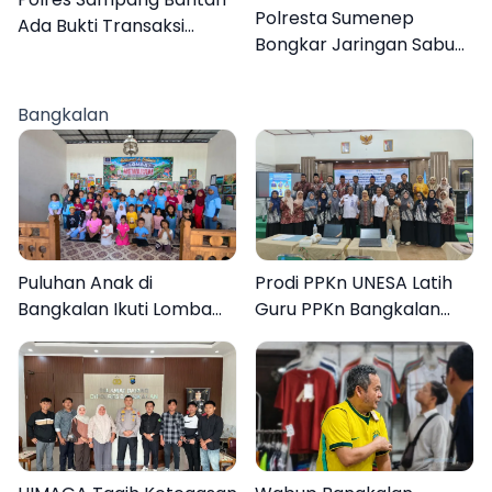
Polresta Sumenep
Ada Bukti Transaksi
Bongkar Jaringan Sabu
dalam Kasus Rudapaksa
Sampang, Tiga Pengedar
Anak 27 Tersangka
Ditangkap
Bangkalan
Puluhan Anak di
Prodi PPKn UNESA Latih
Bangkalan Ikuti Lomba
Guru PPKn Bangkalan
Mewarnai Bertema
dengan Pembelajaran
Liburan Keluarga
Inovasi Teknologi