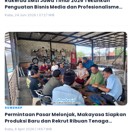
Rakerda SMSI Jawa Timur 2026 Tekankan
Penguatan Bisnis Media dan Profesionalisme
Perusahaan Pers
Rabu, 24 Juni 2026 | 07:27 WIB
SUMENEP
Permintaan Pasar Melonjak, Makayasa Siapkan
Produksi Baru dan Rekrut Ribuan Tenaga
Profesional
Rabu, 8 April 2026 | 14:57 WIB