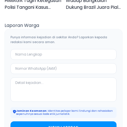
HIMAGA Tagih Ketegasan
Wabup Bangkalan
Polisi Tangani Kasus
Dukung Brazil Juara Piala
Asusila Anak di Galis
Dunia 2026, UMKM
Bangkalan
Ketiban Berkah
Laporan Warga
Punya informasi kejadian di sekitar Anda? Laporkan kepada
redaksi kami secara aman.
Jaminan Keamanan:
Identitas pelapor kami lindungi dan rahasiakan
sepenuhnya sesuai kode etik jurnalistik.