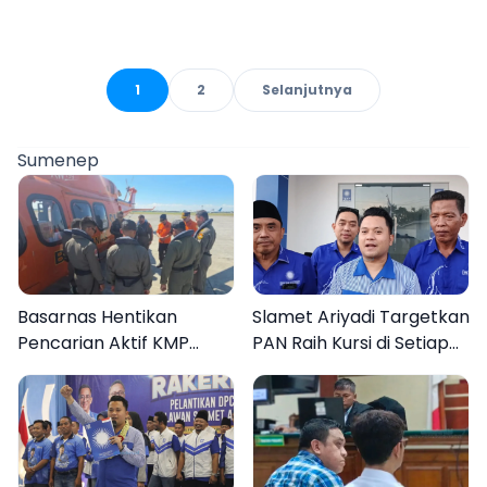
1
2
Selanjutnya
Sumenep
Basarnas Hentikan
Slamet Ariyadi Targetkan
Pencarian Aktif KMP
PAN Raih Kursi di Setiap
Mutiara Sentosa II, Empat
Dapil Sumenep pada
Orang Masih Hilang
2029