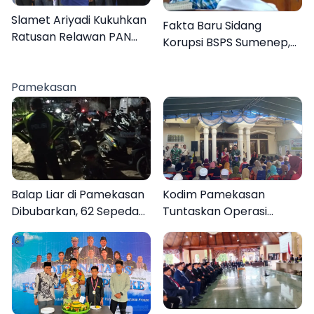
Slamet Ariyadi Kukuhkan
Fakta Baru Sidang
Ratusan Relawan PAN
Korupsi BSPS Sumenep,
Sumenep, Targetkan
133 Kuota Bantuan
Gerak Cepat Bantu
Berasal dari Kediri
Rakyat
Pamekasan
Balap Liar di Pamekasan
Kodim Pamekasan
Dibubarkan, 62 Sepeda
Tuntaskan Operasi
Motor Diamankan
Katarak Gratis, 160
Warga Kembali Melihat
Lebih Jelas