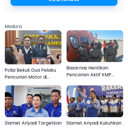
KIRIM LAPORAN
Madura
Basarnas Hentikan
Polisi Bekuk Dua Pelaku
Pencarian Aktif KMP
Pencurian Motor di
Mutiara Sentosa II, Empat
Bajrasokah Sampang
Orang Masih Hilang
Slamet Ariyadi Targetkan
Slamet Ariyadi Kukuhkan