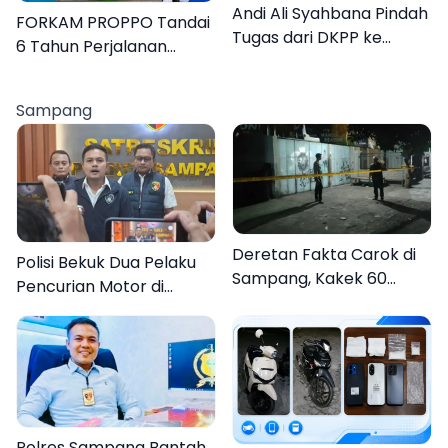
Andi Ali Syahbana Pindah
FORKAM PROPPO Tandai
Tugas dari DKPP ke
6 Tahun Perjalanan
DPRKP
dengan Peluncuran Mars,
Hymne, dan Buku
Sampang
Organisasi
Deretan Fakta Carok di
Polisi Bekuk Dua Pelaku
Sampang, Kakek 60
Pencurian Motor di
Tahun Duel Melawan 2
Bajrasokah Sampang
Pria
Polres Sampang Bantah