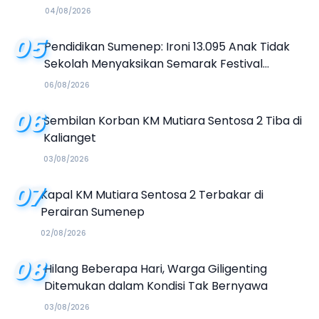
04/08/2026
05
Pendidikan Sumenep: Ironi 13.095 Anak Tidak
Sekolah Menyaksikan Semarak Festival
Kalender Event 2026
06/08/2026
06
Sembilan Korban KM Mutiara Sentosa 2 Tiba di
Kalianget
03/08/2026
07
Kapal KM Mutiara Sentosa 2 Terbakar di
Perairan Sumenep
02/08/2026
08
Hilang Beberapa Hari, Warga Giligenting
Ditemukan dalam Kondisi Tak Bernyawa
03/08/2026