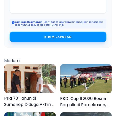
Jaminan Keamanan:
Identitas pelapor kami lindungi dan rahasiakan
sepenuhnya sesuai kode etik jurnalistik.
KIRIM LAPORAN
Madura
Pria 73 Tahun di
PKDI Cup II 2026 Resmi
Sumenep Diduga Akhiri
Bergulir di Pamekasan,
Hidup Sendiri
Desa se-Madura Rebut