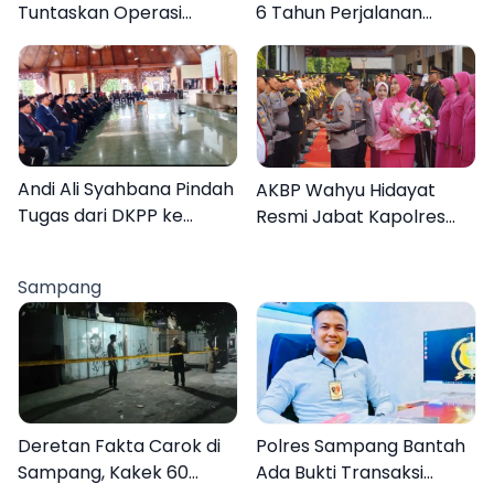
Tuntaskan Operasi
6 Tahun Perjalanan
Katarak Gratis, 160
dengan Peluncuran Mars,
Warga Kembali Melihat
Hymne, dan Buku
Lebih Jelas
Organisasi
Andi Ali Syahbana Pindah
AKBP Wahyu Hidayat
Tugas dari DKPP ke
Resmi Jabat Kapolres
DPRKP
Pamekasan, Disambut
Tradisi Gerbang Pora
Sampang
Deretan Fakta Carok di
Polres Sampang Bantah
Sampang, Kakek 60
Ada Bukti Transaksi