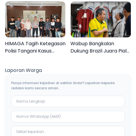
Liburan Keluarga
Inovasi Teknologi
HIMAGA Tagih Ketegasan
Wabup Bangkalan
Polisi Tangani Kasus
Dukung Brazil Juara Piala
Asusila Anak di Galis
Dunia 2026, UMKM
Bangkalan
Ketiban Berkah
Laporan Warga
Punya informasi kejadian di sekitar Anda? Laporkan kepada
redaksi kami secara aman.