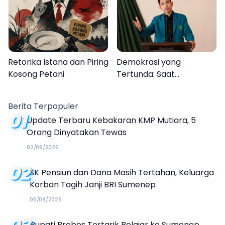
Semarak Festival
Kalender Event 2026
Retorika Istana dan Piring
Demokrasi yang
Kosong Petani
Tertunda: Saat
Transparansi Menjadi
Tanda Tanya
Berita Terpopuler
01
Update Terbaru Kebakaran KMP Mutiara, 5
Orang Dinyatakan Tewas
02/08/2026
02
SK Pensiun dan Dana Masih Tertahan, Keluarga
Korban Tagih Janji BRI Sumenep
05/08/2026
Bupati Brebes Tertarik Belajar ke Sumenep