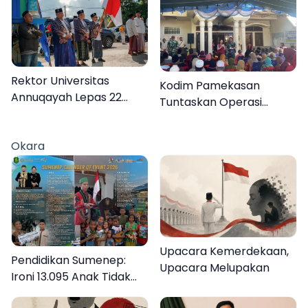
Tiket ke Tingkat Nasional
Rektor Universitas
Kodim Pamekasan
Annuqayah Lepas 22
Tuntaskan Operasi
Peserta KKN
Katarak Gratis, 160
Internasional ke Tanah
Warga Kembali Melihat
Okara
Suci dan Jeddah
Lebih Jelas
Upacara Kemerdekaan,
Pendidikan Sumenep:
Upacara Melupakan
Ironi 13.095 Anak Tidak
Sekolah Menyaksikan