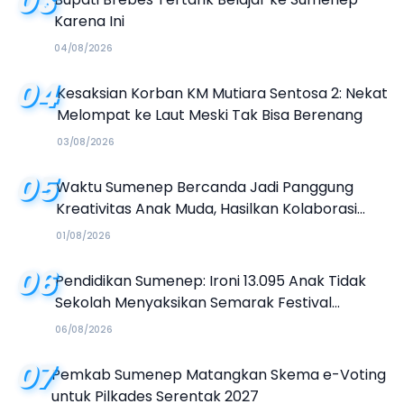
03
Karena Ini
04/08/2026
04
Kesaksian Korban KM Mutiara Sentosa 2: Nekat
Melompat ke Laut Meski Tak Bisa Berenang
03/08/2026
05
Waktu Sumenep Bercanda Jadi Panggung
Kreativitas Anak Muda, Hasilkan Kolaborasi
Industri Kreatif
01/08/2026
06
Pendidikan Sumenep: Ironi 13.095 Anak Tidak
Sekolah Menyaksikan Semarak Festival
Kalender Event 2026
06/08/2026
07
Pemkab Sumenep Matangkan Skema e-Voting
untuk Pilkades Serentak 2027