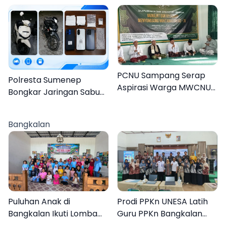
Tahun Duel Melawan 2
dalam Kasus Rudapaksa
Pria
Anak 27 Tersangka
PCNU Sampang Serap
Polresta Sumenep
Aspirasi Warga MWCNU
Bongkar Jaringan Sabu
Jelang Muktamar ke-35
Sampang, Tiga Pengedar
Ditangkap
Bangkalan
Puluhan Anak di
Prodi PPKn UNESA Latih
Bangkalan Ikuti Lomba
Guru PPKn Bangkalan
Mewarnai Bertema
dengan Pembelajaran