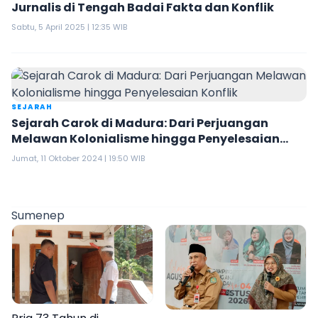
Jurnalis di Tengah Badai Fakta dan Konflik
Sabtu, 5 April 2025 | 12:35 WIB
SEJARAH
Sejarah Carok di Madura: Dari Perjuangan
Melawan Kolonialisme hingga Penyelesaian
Konflik
Jumat, 11 Oktober 2024 | 19:50 WIB
Sumenep