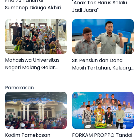
Pria 73 Tahun di
"Anak Tak Harus Selalu
Sumenep Diduga Akhiri
Jadi Juara"
Hidup Sendiri
Mahasiswa Universitas
SK Pensiun dan Dana
Negeri Malang Gelar
Masih Tertahan, Keluarga
Program MENARA di
Korban Tagih Janji BRI
Desa Dapenda
Sumenep
Pamekasan
Kodim Pamekasan
FORKAM PROPPO Tandai