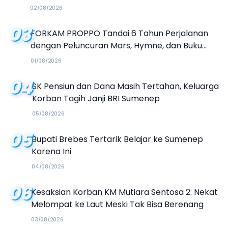
02/08/2026
03
FORKAM PROPPO Tandai 6 Tahun Perjalanan
dengan Peluncuran Mars, Hymne, dan Buku
Organisasi
01/08/2026
04
SK Pensiun dan Dana Masih Tertahan, Keluarga
Korban Tagih Janji BRI Sumenep
05/08/2026
05
Bupati Brebes Tertarik Belajar ke Sumenep
Karena Ini
04/08/2026
06
Kesaksian Korban KM Mutiara Sentosa 2: Nekat
Melompat ke Laut Meski Tak Bisa Berenang
03/08/2026