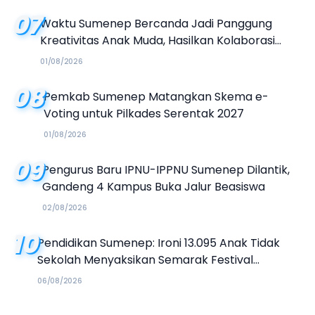
07
Waktu Sumenep Bercanda Jadi Panggung
Kreativitas Anak Muda, Hasilkan Kolaborasi
Industri Kreatif
01/08/2026
08
Pemkab Sumenep Matangkan Skema e-
Voting untuk Pilkades Serentak 2027
01/08/2026
09
Pengurus Baru IPNU-IPPNU Sumenep Dilantik,
Gandeng 4 Kampus Buka Jalur Beasiswa
02/08/2026
10
Pendidikan Sumenep: Ironi 13.095 Anak Tidak
Sekolah Menyaksikan Semarak Festival
Kalender Event 2026
06/08/2026