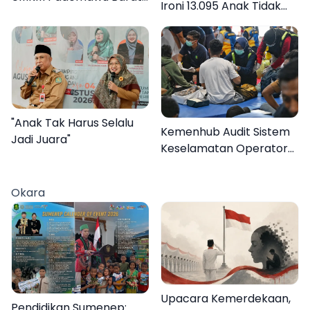
Ironi 13.095 Anak Tidak
Naik Kelas
Sekolah Menyaksikan
Semarak Festival
Kalender Event 2026
"Anak Tak Harus Selalu
Kemenhub Audit Sistem
Jadi Juara"
Keselamatan Operator
KMP Mutiara Sentosa II
Okara
Upacara Kemerdekaan,
Pendidikan Sumenep: