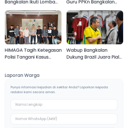
Bangkalan Ikuti Lomba
Guru PPKn Bangkalan
Mewarnai Bertema
dengan Pembelajaran
Liburan Keluarga
Inovasi Teknologi
HIMAGA Tagih Ketegasan
Wabup Bangkalan
Polisi Tangani Kasus
Dukung Brazil Juara Piala
Asusila Anak di Galis
Dunia 2026, UMKM
Bangkalan
Ketiban Berkah
Laporan Warga
Punya informasi kejadian di sekitar Anda? Laporkan kepada
redaksi kami secara aman.