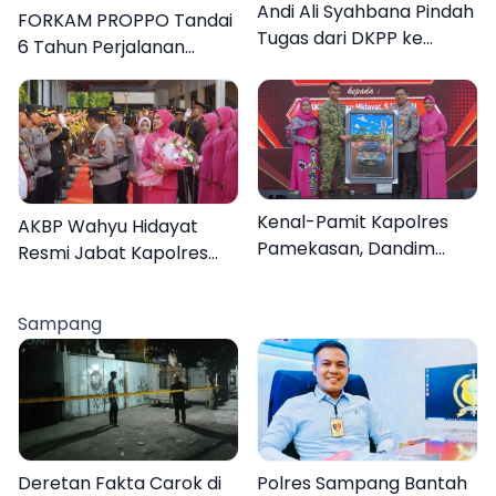
Andi Ali Syahbana Pindah
FORKAM PROPPO Tandai
Tugas dari DKPP ke
6 Tahun Perjalanan
DPRKP
dengan Peluncuran Mars,
Hymne, dan Buku
Organisasi
Kenal-Pamit Kapolres
AKBP Wahyu Hidayat
Pamekasan, Dandim
Resmi Jabat Kapolres
0826 Serahkan
Pamekasan, Disambut
Cenderamata untuk
Tradisi Gerbang Pora
Sampang
AKBP Hendra
Deretan Fakta Carok di
Polres Sampang Bantah