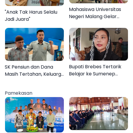
Mahasiswa Universitas
"Anak Tak Harus Selalu
Negeri Malang Gelar
Jadi Juara"
Program MENARA di
Desa Dapenda
Bupati Brebes Tertarik
SK Pensiun dan Dana
Belajar ke Sumenep
Masih Tertahan, Keluarga
Karena Ini
Korban Tagih Janji BRI
Sumenep
Pamekasan