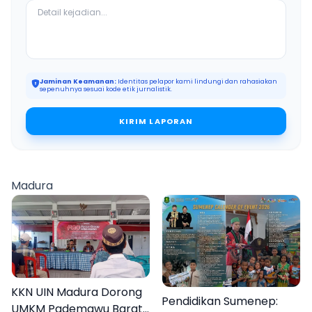
Jaminan Keamanan:
Identitas pelapor kami lindungi dan rahasiakan
sepenuhnya sesuai kode etik jurnalistik.
KIRIM LAPORAN
Madura
KKN UIN Madura Dorong
Pendidikan Sumenep:
UMKM Pademawu Barat