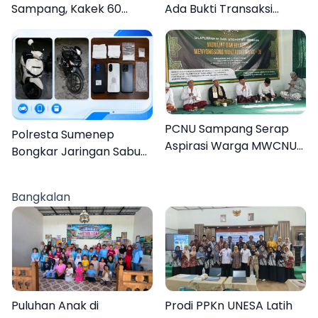
Sampang, Kakek 60
Ada Bukti Transaksi
Tahun Duel Melawan 2
dalam Kasus Rudapaksa
Pria
Anak 27 Tersangka
PCNU Sampang Serap
Polresta Sumenep
Aspirasi Warga MWCNU
Bongkar Jaringan Sabu
Jelang Muktamar ke-35
Sampang, Tiga Pengedar
Ditangkap
Bangkalan
Puluhan Anak di
Prodi PPKn UNESA Latih