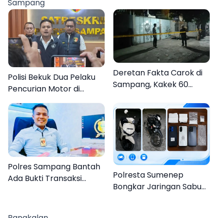
Sampang
Organisasi
Deretan Fakta Carok di
Polisi Bekuk Dua Pelaku
Sampang, Kakek 60
Pencurian Motor di
Tahun Duel Melawan 2
Bajrasokah Sampang
Pria
Polres Sampang Bantah
Polresta Sumenep
Ada Bukti Transaksi
Bongkar Jaringan Sabu
dalam Kasus Rudapaksa
Sampang, Tiga Pengedar
Anak 27 Tersangka
Ditangkap
Bangkalan