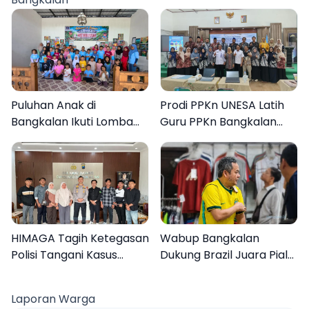
Puluhan Anak di
Prodi PPKn UNESA Latih
Bangkalan Ikuti Lomba
Guru PPKn Bangkalan
Mewarnai Bertema
dengan Pembelajaran
Liburan Keluarga
Inovasi Teknologi
HIMAGA Tagih Ketegasan
Wabup Bangkalan
Polisi Tangani Kasus
Dukung Brazil Juara Piala
Asusila Anak di Galis
Dunia 2026, UMKM
Bangkalan
Ketiban Berkah
Laporan Warga