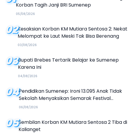
Korban Tagih Janji BRI Sumenep
05/08/2026
02
Kesaksian Korban KM Mutiara Sentosa 2: Nekat
Melompat ke Laut Meski Tak Bisa Berenang
03/08/2026
03
Bupati Brebes Tertarik Belajar ke Sumenep
Karena Ini
04/08/2026
04
Pendidikan Sumenep: Ironi 13.095 Anak Tidak
Sekolah Menyaksikan Semarak Festival
Kalender Event 2026
06/08/2026
05
Sembilan Korban KM Mutiara Sentosa 2 Tiba di
Kalianget