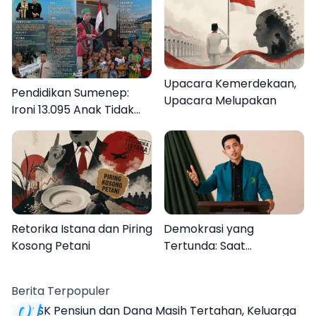
Upacara Kemerdekaan,
Pendidikan Sumenep:
Upacara Melupakan
Ironi 13.095 Anak Tidak
Sekolah Menyaksikan
Semarak Festival
Kalender Event 2026
Retorika Istana dan Piring
Demokrasi yang
Kosong Petani
Tertunda: Saat
Transparansi Menjadi
Tanda Tanya
Berita Terpopuler
01
SK Pensiun dan Dana Masih Tertahan, Keluarga