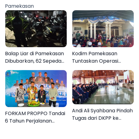
Berasal dari Kediri
Rakyat
Pamekasan
Balap Liar di Pamekasan
Kodim Pamekasan
Dibubarkan, 62 Sepeda
Tuntaskan Operasi
Motor Diamankan
Katarak Gratis, 160
Warga Kembali Melihat
Lebih Jelas
Andi Ali Syahbana Pindah
FORKAM PROPPO Tandai
Tugas dari DKPP ke
6 Tahun Perjalanan
DPRKP
dengan Peluncuran Mars,
Hymne, dan Buku