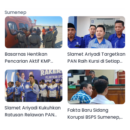
Sumenep
Basarnas Hentikan
Slamet Ariyadi Targetkan
Pencarian Aktif KMP
PAN Raih Kursi di Setiap
Mutiara Sentosa II, Empat
Dapil Sumenep pada
Orang Masih Hilang
2029
Slamet Ariyadi Kukuhkan
Fakta Baru Sidang
Ratusan Relawan PAN
Korupsi BSPS Sumenep,
Sumenep, Targetkan
133 Kuota Bantuan
Gerak Cepat Bantu