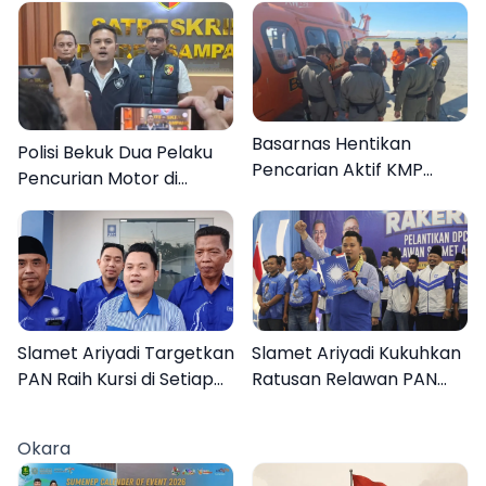
Basarnas Hentikan
Polisi Bekuk Dua Pelaku
Pencarian Aktif KMP
Pencurian Motor di
Mutiara Sentosa II, Empat
Bajrasokah Sampang
Orang Masih Hilang
Slamet Ariyadi Targetkan
Slamet Ariyadi Kukuhkan
PAN Raih Kursi di Setiap
Ratusan Relawan PAN
Dapil Sumenep pada
Sumenep, Targetkan
2029
Gerak Cepat Bantu
Okara
Rakyat