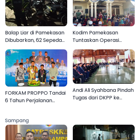
Balap Liar di Pamekasan
Kodim Pamekasan
Dibubarkan, 62 Sepeda
Tuntaskan Operasi
Motor Diamankan
Katarak Gratis, 160
Warga Kembali Melihat
Lebih Jelas
Andi Ali Syahbana Pindah
FORKAM PROPPO Tandai
Tugas dari DKPP ke
6 Tahun Perjalanan
DPRKP
dengan Peluncuran Mars,
Hymne, dan Buku
Sampang
Organisasi