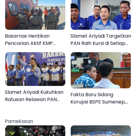
Basarnas Hentikan
Slamet Ariyadi Targetkan
Pencarian Aktif KMP
PAN Raih Kursi di Setiap
Mutiara Sentosa II, Empat
Dapil Sumenep pada
Orang Masih Hilang
2029
Slamet Ariyadi Kukuhkan
Fakta Baru Sidang
Ratusan Relawan PAN
Korupsi BSPS Sumenep,
Sumenep, Targetkan
133 Kuota Bantuan
Gerak Cepat Bantu
Berasal dari Kediri
Rakyat
Pamekasan