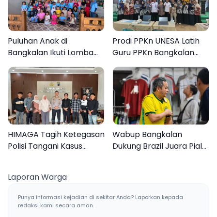
Puluhan Anak di
Prodi PPKn UNESA Latih
Bangkalan Ikuti Lomba
Guru PPKn Bangkalan
Mewarnai Bertema
dengan Pembelajaran
Liburan Keluarga
Inovasi Teknologi
HIMAGA Tagih Ketegasan
Wabup Bangkalan
Polisi Tangani Kasus
Dukung Brazil Juara Piala
Asusila Anak di Galis
Dunia 2026, UMKM
Bangkalan
Ketiban Berkah
Laporan Warga
Punya informasi kejadian di sekitar Anda? Laporkan kepada
redaksi kami secara aman.