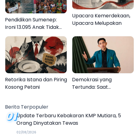
Upacara Kemerdekaan,
Pendidikan Sumenep:
Upacara Melupakan
Ironi 13.095 Anak Tidak
Sekolah Menyaksikan
Semarak Festival
Kalender Event 2026
Retorika Istana dan Piring
Demokrasi yang
Kosong Petani
Tertunda: Saat
Transparansi Menjadi
Tanda Tanya
Berita Terpopuler
01
Update Terbaru Kebakaran KMP Mutiara, 5
Orang Dinyatakan Tewas
02/08/2026