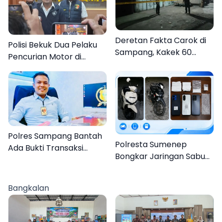
Deretan Fakta Carok di
Polisi Bekuk Dua Pelaku
Sampang, Kakek 60
Pencurian Motor di
Tahun Duel Melawan 2
Bajrasokah Sampang
Pria
Polres Sampang Bantah
Polresta Sumenep
Ada Bukti Transaksi
Bongkar Jaringan Sabu
dalam Kasus Rudapaksa
Sampang, Tiga Pengedar
Anak 27 Tersangka
Ditangkap
Bangkalan