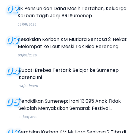
02
SK Pensiun dan Dana Masih Tertahan, Keluarga
Korban Tagih Janji BRI Sumenep
05/08/2026
03
Kesaksian Korban KM Mutiara Sentosa 2: Nekat
Melompat ke Laut Meski Tak Bisa Berenang
03/08/2026
04
Bupati Brebes Tertarik Belajar ke Sumenep
Karena Ini
04/08/2026
05
Pendidikan Sumenep: Ironi 13.095 Anak Tidak
Sekolah Menyaksikan Semarak Festival
Kalender Event 2026
06/08/2026
06
Sembilan Korban KM Mutiara Sentosa 2 Tiba di