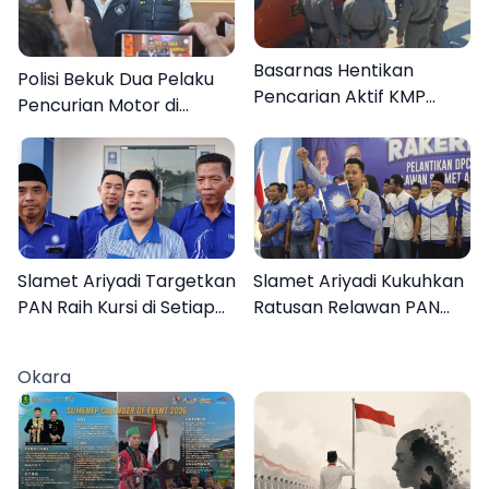
Basarnas Hentikan
Polisi Bekuk Dua Pelaku
Pencarian Aktif KMP
Pencurian Motor di
Mutiara Sentosa II, Empat
Bajrasokah Sampang
Orang Masih Hilang
Slamet Ariyadi Targetkan
Slamet Ariyadi Kukuhkan
PAN Raih Kursi di Setiap
Ratusan Relawan PAN
Dapil Sumenep pada
Sumenep, Targetkan
2029
Gerak Cepat Bantu
Okara
Rakyat